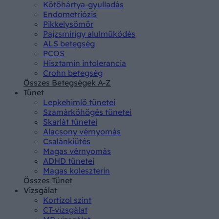
Kötőhártya-gyulladás
Endometriózis
Pikkelysömör
Pajzsmirigy alulműködés
ALS betegség
PCOS
Hisztamin intolerancia
Crohn betegség
Összes Betegségek A-Z
Tünet
Lepkehimlő tünetei
Szamárköhögés tünetei
Skarlát tünetei
Alacsony vérnyomás
Csalánkiütés
Magas vérnyomás
ADHD tünetei
Magas koleszterin
Összes Tünet
Vizsgálat
Kortizol szint
CT-vizsgálat