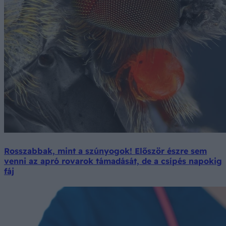
Rosszabbak, mint a szúnyogok! Először észre sem
venni az apró rovarok támadását, de a csípés napokig
fáj