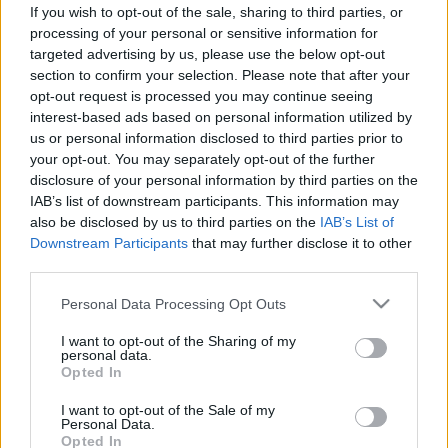
If you wish to opt-out of the sale, sharing to third parties, or
processing of your personal or sensitive information for
targeted advertising by us, please use the below opt-out
section to confirm your selection. Please note that after your
opt-out request is processed you may continue seeing
Betegségek
interest-based ads based on personal information utilized by
2013. szeptember 16. 10:50
us or personal information disclosed to third parties prior to
Módosítva: 2015. november 04. 13:49
your opt-out. You may separately opt-out of the further
Megosztás
Küldés
Küldés Messengeren
disclosure of your personal information by third parties on the
IAB’s list of downstream participants. This information may
also be disclosed by us to third parties on the
IAB’s List of
Egészségkalauz
Downstream Participants
that may further disclose it to other
Egészségkalauz
third parties.
Please note that this website/app uses one or more Google
Personal Data Processing Opt Outs
services and may gather and store information including but
A stressz rontja az állapotát a gyógyíthatatlan
not limited to your visit or usage behaviour. You may click to
I want to opt-out of the Sharing of my
personal data.
idegrendszeri betegséggel, szklerózis multiplex
grant or deny consent to Google and its third-party tags to
Opted In
use your data for below specified purposes in below Google
kórral élőknek, a mindennapos stresszhez pedig
consent section.
I want to opt-out of the Sale of my
hozzájárul a munkahely elvesztése, az anyagi
Personal Data.
kiszolgáltatottság, az elszigetelődés is, ezért
Opted In