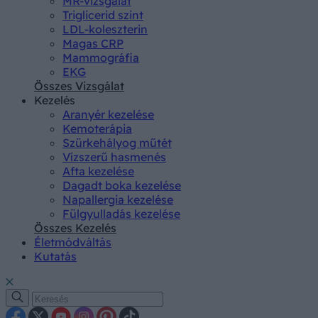
MR-vizsgálat
Triglicerid szint
LDL-koleszterin
Magas CRP
Mammográfia
EKG
Összes Vizsgálat
Kezelés
Aranyér kezelése
Kemoterápia
Szürkehályog műtét
Vízszerű hasmenés
Afta kezelése
Dagadt boka kezelése
Napallergia kezelése
Fülgyulladás kezelése
Összes Kezelés
Életmódváltás
Kutatás