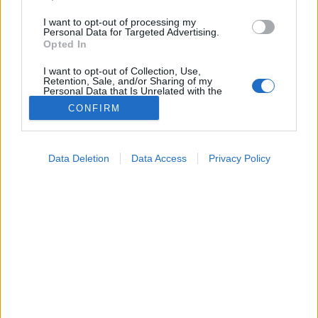
I want to opt-out of processing my
Personal Data for Targeted Advertising.
Opted In
I want to opt-out of Collection, Use,
Retention, Sale, and/or Sharing of my
Personal Data that Is Unrelated with the
Purposes for which it was collected.
CONFIRM
Opted Out
Betegségek
Google consents
2026. február 13. 09:32
Data Deletion
Data Access
Privacy Policy
Megosztás
Küldés
Küldés Messengeren
I want to allow Google to enable storage
related to advertising like cookies on web or
device identifiers in apps.
Petrás Gabriella
online szerkesztő
I want to allow my user data to be sent to
Google for online advertising purposes.
I want to allow Google to send me
A pajzsmirigy funkciója szorosan összefügg a
personalized advertising.
testhőmérséklet szabályozásával, ezért a hideg
I want to allow Google to enable storage