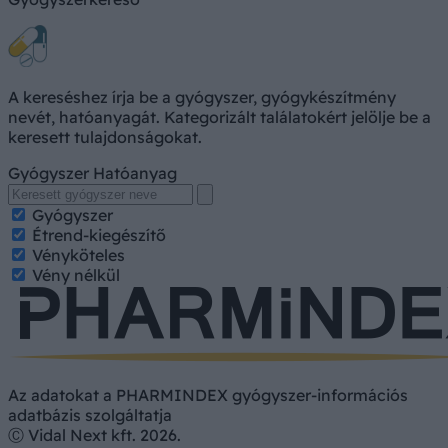
A kereséshez írja be a gyógyszer, gyógykészítmény
nevét, hatóanyagát. Kategorizált találatokért jelölje be a
keresett tulajdonságokat.
Gyógyszer
Hatóanyag
Gyógyszer
Étrend-kiegészítő
Vényköteles
Vény nélkül
Az adatokat a PHARMINDEX gyógyszer-információs
adatbázis szolgáltatja
Ⓒ Vidal Next kft. 2026.