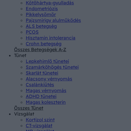
Kötőhártya-gyulladás
Endometriózis
Pikkelysömör
Pajzsmirigy alulműködés
ALS betegség
PCOS
Hisztamin intolerancia
Crohn betegség
Összes Betegségek A-Z
Tünet
Lepkehimlő tünetei
Szamárköhögés tünetei
Skarlát tünetei
Alacsony vérnyomás
Csalánkiütés
Magas vérnyomás
ADHD tünetei
Magas koleszterin
Összes Tünet
Vizsgálat
Kortizol szint
CT-vizsgálat