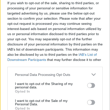
pajzsmirigy értékek a hideg
If you wish to opt-out of the sale, sharing to third parties, or
hónapokban?
processing of your personal or sensitive information for
targeted advertising by us, please use the below opt-out
section to confirm your selection. Please note that after your
opt-out request is processed you may continue seeing
interest-based ads based on personal information utilized by
us or personal information disclosed to third parties prior to
your opt-out. You may separately opt-out of the further
disclosure of your personal information by third parties on the
IAB’s list of downstream participants. This information may
also be disclosed by us to third parties on the
IAB’s List of
Downstream Participants
that may further disclose it to other
third parties.
Please note that this website/app uses one or more Google
Personal Data Processing Opt Outs
services and may gather and store information including but
not limited to your visit or usage behaviour. You may click to
I want to opt-out of the Sharing of my
personal data.
grant or deny consent to Google and its third-party tags to
Opted In
use your data for below specified purposes in below Google
consent section.
I want to opt-out of the Sale of my
Personal Data.
Opted In