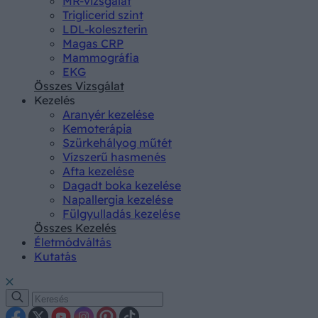
MR-vizsgálat
Triglicerid szint
LDL-koleszterin
Magas CRP
Mammográfia
EKG
Összes Vizsgálat
Kezelés
Aranyér kezelése
Kemoterápia
Szürkehályog műtét
Vízszerű hasmenés
Afta kezelése
Dagadt boka kezelése
Napallergia kezelése
Fülgyulladás kezelése
Összes Kezelés
Életmódváltás
Kutatás