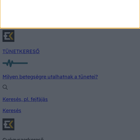
figyelmeztető jeleket: ezeket a tüneteket nem
érdemes félvállról venni
Nem minden esetben jön váratlanul a szívroham.
TÜNETKERESŐ
Milyen betegségre utalhatnak a tünetei?
Keresés, pl. fejfájás
Keresés
Gyógyszerkereső