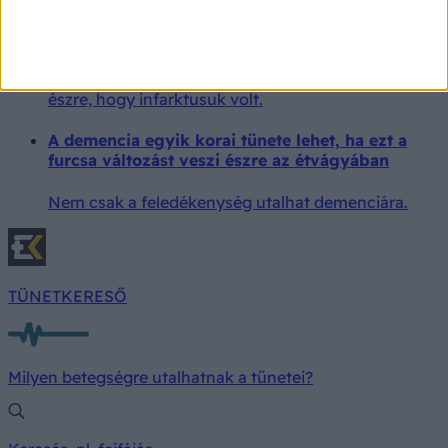
sokan összetévesztenek más problémával
A csendes szívroham tünetei igen enyhék vagy
megtévesztők lehetnek, ezért sokan nem is veszik
észre, hogy infarktusuk volt.
A demencia egyik korai tünete lehet, ha ezt a
furcsa változást veszi észre az étvágyában
Nem csak a feledékenység utalhat demenciára.
TÜNETKERESŐ
Milyen betegségre utalhatnak a tünetei?