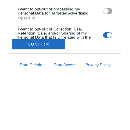
I want to opt-out of processing my
Personal Data for Targeted Advertising.
Opted In
I want to opt-out of Collection, Use,
Retention, Sale, and/or Sharing of my
Personal Data that Is Unrelated with the
Purposes for which it was collected.
CONFIRM
Opted Out
Betegségek
Google consents
2024. szeptember 02. 21:04
Data Deletion
Data Access
Privacy Policy
Megosztás
Küldés
Küldés Messengeren
I want to allow Google to enable storage
related to advertising like cookies on web or
device identifiers in apps.
Egészségkalauz
Egészségkalauz
I want to allow my user data to be sent to
Google for online advertising purposes.
I want to allow Google to send me
Az köznyelvben vérhígítónak nevezett gyógyszerek
personalized advertising.
célja, hogy megelőzzék a veszélyes vérrögök
I want to allow Google to enable storage