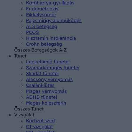
Kötőhártya-gyulladás
Endometriózis
Pikkelysömör
Pajzsmirigy alulműködés
ALS betegség
PCOS
Hisztamin intolerancia
Crohn betegség
Összes Betegségek A-Z
Tünet
Lepkehimlő tünetei
Szamárköhögés tünetei
Skarlát tünetei
Alacsony vérnyomás
Csalánkiütés
Magas vérnyomás
ADHD tünetei
Magas koleszterin
Összes Tünet
Vizsgálat
Kortizol szint
CT-vizsgálat