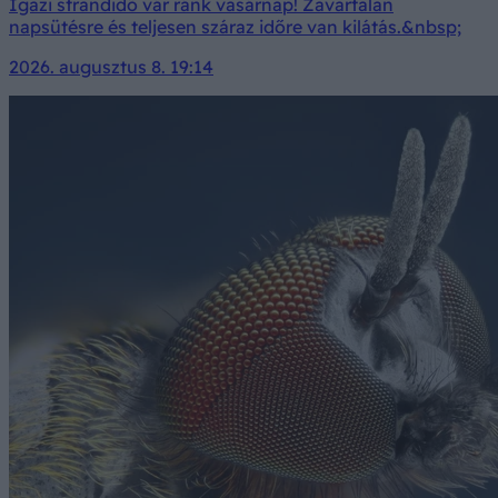
Igazi strandidő vár ránk vasárnap! Zavartalan
napsütésre és teljesen száraz időre van kilátás.&nbsp;
2026. augusztus 8. 19:14