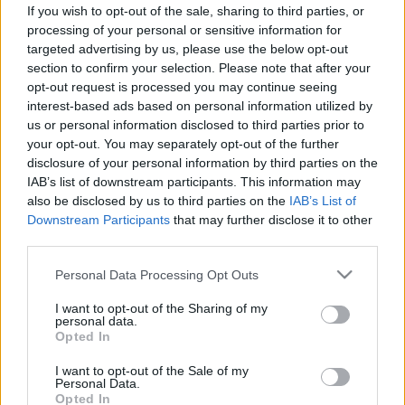
A szakorvos elmondja mi az
If you wish to opt-out of the sale, sharing to third parties, or
igazság
processing of your personal or sensitive information for
targeted advertising by us, please use the below opt-out
section to confirm your selection. Please note that after your
opt-out request is processed you may continue seeing
interest-based ads based on personal information utilized by
us or personal information disclosed to third parties prior to
your opt-out. You may separately opt-out of the further
disclosure of your personal information by third parties on the
IAB’s list of downstream participants. This information may
also be disclosed by us to third parties on the
IAB’s List of
Downstream Participants
that may further disclose it to other
third parties.
Please note that this website/app uses one or more Google
Personal Data Processing Opt Outs
services and may gather and store information including but
not limited to your visit or usage behaviour. You may click to
I want to opt-out of the Sharing of my
personal data.
grant or deny consent to Google and its third-party tags to
Opted In
use your data for below specified purposes in below Google
consent section.
I want to opt-out of the Sale of my
Personal Data.
Opted In