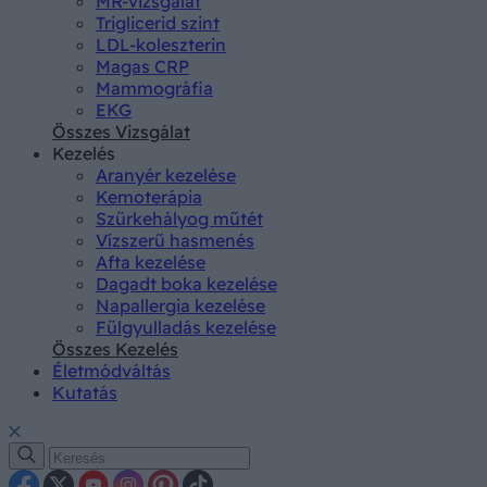
MR-vizsgálat
Triglicerid szint
LDL-koleszterin
Magas CRP
Mammográfia
EKG
Összes Vizsgálat
Kezelés
Aranyér kezelése
Kemoterápia
Szürkehályog műtét
Vízszerű hasmenés
Afta kezelése
Dagadt boka kezelése
Napallergia kezelése
Fülgyulladás kezelése
Összes Kezelés
Életmódváltás
Kutatás