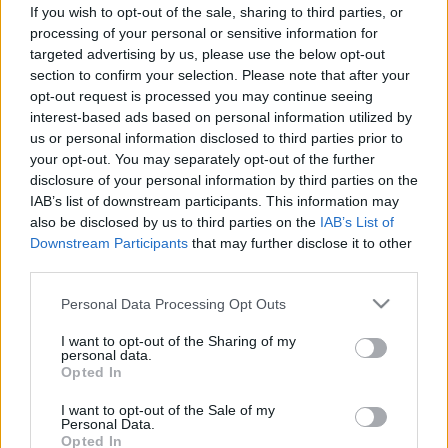
If you wish to opt-out of the sale, sharing to third parties, or
processing of your personal or sensitive information for
targeted advertising by us, please use the below opt-out
section to confirm your selection. Please note that after your
Betegségek
opt-out request is processed you may continue seeing
2011. április 25. 10:06
interest-based ads based on personal information utilized by
Módosítva: 2015. november 04. 13:49
us or personal information disclosed to third parties prior to
Megosztás
Küldés
Küldés Messengeren
your opt-out. You may separately opt-out of the further
disclosure of your personal information by third parties on the
IAB’s list of downstream participants. This information may
Egészségkalauz
also be disclosed by us to third parties on the
IAB’s List of
Egészségkalauz
Downstream Participants
that may further disclose it to other
third parties.
A szinte teljesen piszok- és baktériummentes
Please note that this website/app uses one or more Google
Personal Data Processing Opt Outs
services and may gather and store information including but
otthonok, valamint munkahelyek nem csupán az
not limited to your visit or usage behaviour. You may click to
I want to opt-out of the Sharing of my
immunrendszer legyengüléséhez, de akár depresszió
personal data.
grant or deny consent to Google and its third-party tags to
Opted In
kialakulásához is vezethetnek - figyelmeztetnek a
use your data for below specified purposes in below Google
consent section.
szakemberek.
I want to opt-out of the Sale of my
Personal Data.
Opted In