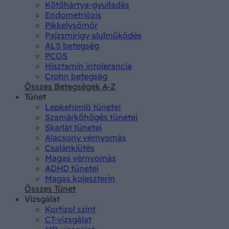
Kötőhártya-gyulladás
Endometriózis
Pikkelysömör
Pajzsmirigy alulműködés
ALS betegség
PCOS
Hisztamin intolerancia
Crohn betegség
Összes Betegségek A-Z
Tünet
Lepkehimlő tünetei
Szamárköhögés tünetei
Skarlát tünetei
Alacsony vérnyomás
Csalánkiütés
Magas vérnyomás
ADHD tünetei
Magas koleszterin
Összes Tünet
Vizsgálat
Kortizol szint
CT-vizsgálat