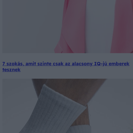
7 szokás, amit szinte csak az alacsony IQ-jú emberek
tesznek