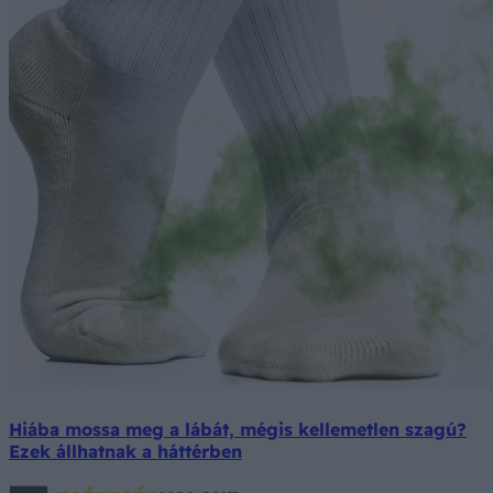
Hiába mossa meg a lábát, mégis kellemetlen szagú?
Ezek állhatnak a háttérben