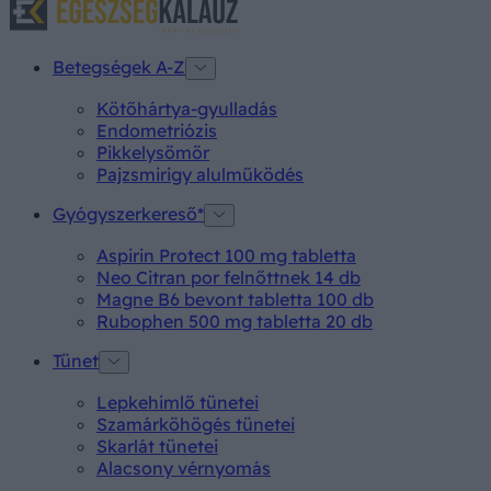
Betegségek A-Z
Kötőhártya-gyulladás
Endometriózis
Pikkelysömör
Pajzsmirigy alulműködés
Gyógyszerkereső*
Aspirin Protect 100 mg tabletta
Neo Citran por felnőttnek 14 db
Magne B6 bevont tabletta 100 db
Rubophen 500 mg tabletta 20 db
Tünet
Lepkehimlő tünetei
Szamárköhögés tünetei
Skarlát tünetei
Alacsony vérnyomás