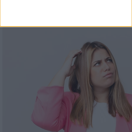
Mikor érdemes reggelizni, ha fogyni szeretne? Nem
feltétlenül akkor, amikor gondolja