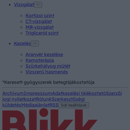
Vizsgálat
Kortizol szint
CT-vizsgálat
MR-vizsgálat
Triglicerid szint
Kezelés
Aranyér kezelése
Kemoterápia
Szürkehályog műtét
Vízszerű hasmenés
*Keresett gyógyszerek betegtájékoztatója
Archívum
Impresszum
Adatkezelési tájékoztató
Szerzői
jogi nyilatkozat
Rólunk
Szerkesztőségi
küldetés
Médiaajánlat
RSS
Süti beállítások