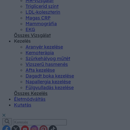
MR-vizsgálat
Triglicerid szint
LDL-koleszterin
Magas CRP
Mammográfia
EKG
Összes Vizsgálat
Kezelés
Aranyér kezelése
Kemoterápia
Szürkehályog műtét
Vízszerű hasmenés
Afta kezelése
Dagadt boka kezelése
Napallergia kezelése
Fülgyulladás kezelése
Összes Kezelés
Életmódváltás
Kutatás