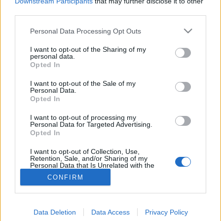
Downstream Participants
that may further disclose it to other
third parties.
Diagnózis
Please note that this website/app uses one or more Google
Personal Data Processing Opt Outs
services and may gather and store information including but
not limited to your visit or usage behaviour. You may click to
I want to opt-out of the Sharing of my
personal data.
grant or deny consent to Google and its third-party tags to
Opted In
use your data for below specified purposes in below Google
consent section.
I want to opt-out of the Sale of my
Personal Data.
Opted In
I want to opt-out of processing my
Personal Data for Targeted Advertising.
Opted In
I want to opt-out of Collection, Use,
Retention, Sale, and/or Sharing of my
Personal Data that Is Unrelated with the
Purposes for which it was collected.
CONFIRM
Opted Out
Google consents
Data Deletion
Data Access
Privacy Policy
I want to allow Google to enable storage