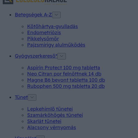
Betegségek A-Z
Kötőhártya-gyulladás
Endometriózis
Pikkelysömör
Pajzsmirigy alulműködés
Gyógyszerkereső*
Aspirin Protect 100 mg tabletta
Neo Citran por felnőttnek 14 db
Magne B6 bevont tabletta 100 db
Rubophen 500 mg tabletta 20 db
Tünet
Lepkehimlő tünetei
Szamárköhögés tünetei
Skarlát tünetei
Alacsony vérnyomás