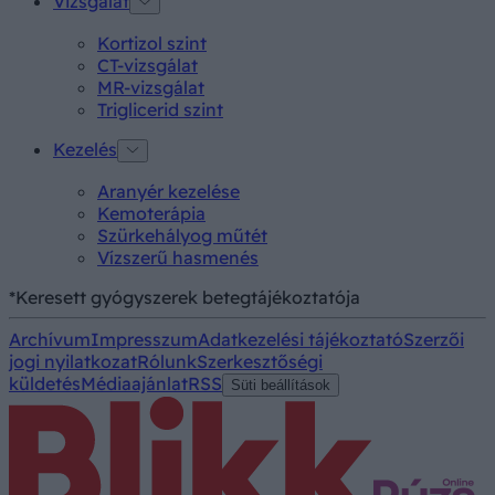
Vizsgálat
Kortizol szint
CT-vizsgálat
MR-vizsgálat
Triglicerid szint
Kezelés
Aranyér kezelése
Kemoterápia
Szürkehályog műtét
Vízszerű hasmenés
*Keresett gyógyszerek betegtájékoztatója
Archívum
Impresszum
Adatkezelési tájékoztató
Szerzői
jogi nyilatkozat
Rólunk
Szerkesztőségi
küldetés
Médiaajánlat
RSS
Süti beállítások