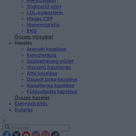
MR-vizsgálat
Triglicerid szint
LDL-koleszterin
Magas CRP
Mammográfia
EKG
Összes Vizsgálat
Kezelés
Aranyér kezelése
Kemoterápia
Szürkehályog műtét
Vízszerű hasmenés
Afta kezelése
Dagadt boka kezelése
Napallergia kezelése
Fülgyulladás kezelése
Összes Kezelés
Életmódváltás
Kutatás