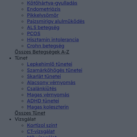
Kötőhártya-gyulladás
Endometriózis
Pikkelysömör
Pajzsmirigy alulműködés
ALS betegség
PCOS
Hisztamin intolerancia
Crohn betegség
Összes Betegségek A-Z
Tünet
Lepkehimlő tünetei
Szamárköhögés tünetei
Skarlát tünetei
Alacsony vérnyomás
Csalánkiütés
Magas vérnyomás
ADHD tünetei
Magas koleszterin
Összes Tünet
Vizsgálat
Kortizol szint
CT-vizsgálat