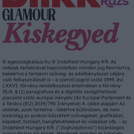
© egeszsegkalauz.hu © IndaNext Hungary Kft. Az
oldalak tartalmával kapcsolatban minden jog fenntartva,
beleértve a tartalom szöveg- és adatbányászat céljára
való felhasználását is – a szerzői jogról szóló 1999. évi
LXXVI. törvény rendelkezései értelmében a törvény
35/A. § (1) paragrafusa és a digitális szolgáltatások
piacairól szóló európai irányelv (Az Európai Parlament és
a Tanács (EU) 2019/790 Irányelve) 4. cikke alapján! Az
oldalak, azok tartalma - ideértve különösen, de nem
kizárólag az azokon közzétett szövegeket, grafikákat,
képeket, fotókat, hangfelvételeket és videókat stb. – az
IndaNext Hungary Kft. ("Jogtulajdonos") kizárólagos
jogosultsága alá esnek. Mindezek minden és bármely