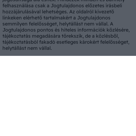
felhasználása csak a Jogtulajdonos előzetes írásbeli
hozzájárulásával lehetséges. Az oldalról kivezető
linkeken elérhető tartalmakért a Jogtulajdonos
semmilyen felelősséget, helytállást nem vállal. A
Jogtulajdonos pontos és hiteles információk közlésére,
tájékoztatás megadására törekszik, de a közlésből,
tájékoztatásból fakadó esetleges károkért felelősséget,
helytállást nem vállal.