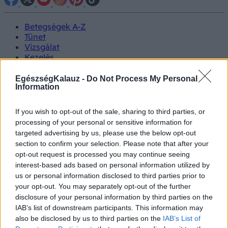
Betegségek A-Z
Tünet
Vizsgálat
Kezelés
Életmódváltás
Kutatás
EgészségKalauz -
Do Not Process My Personal
Prevenció
Information
Hírek
Videók
If you wish to opt-out of the sale, sharing to third parties, or
Kisállatok egészsége
processing of your personal or sensitive information for
targeted advertising by us, please use the below opt-out
#allergia
#influenza
#cukorbetegség
section to confirm your selection. Please note that after your
#orvosmeteorológia
#vérnyomás
#stroke
#rákbetegség
opt-out request is processed you may continue seeing
#pajzsmirigy
#reflux
#ekcéma
#herpesz
interest-based ads based on personal information utilized by
Regisztráció
us or personal information disclosed to third parties prior to
your opt-out. You may separately opt-out of the further
disclosure of your personal information by third parties on the
IAB’s list of downstream participants. This information may
also be disclosed by us to third parties on the
IAB’s List of
Diagnózis