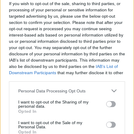
If you wish to opt-out of the sale, sharing to third parties, or
Vérképzőszervi
processing of your personal or sensitive information for
targeted advertising by us, please use the below opt-out
betegségek
section to confirm your selection. Please note that after your
opt-out request is processed you may continue seeing
interest-based ads based on personal information utilized by
Vérképzőszervi betegségek
us or personal information disclosed to third parties prior to
your opt-out. You may separately opt-out of the further
tünetei, vizsgálata és kezelése
disclosure of your personal information by third parties on the
IAB’s list of downstream participants. This information may
A vérképzőszervi betegségek olyan kórképek,
also be disclosed by us to third parties on the
IAB’s List of
Downstream Participants
that may further disclose it to other
amelyek a vérsejtek termelődését, működését
third parties.
vagy lebomlását érintik.
Please note that this website/app uses one or more Google
Personal Data Processing Opt Outs
Ezek a betegségek lehetnek örökletesek,
services and may gather and store information including but
not limited to your visit or usage behaviour. You may click to
I want to opt-out of the Sharing of my
szerzettek, jóindulatúak vagy rosszindulatúak. A
personal data.
grant or deny consent to Google and its third-party tags to
Opted In
vérképző szervek közé tartozik a csontvelő, a lép,
use your data for below specified purposes in below Google
a nyirokcsomók és a máj, amelyek kulcsszerepet
consent section.
I want to opt-out of the Sale of my
Personal Data.
játszanak a vérsejtek termelésében és
Opted In