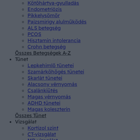
Kötőhártya-gyulladás
Endometriózis
Pikkelysömör
Pajzsmirigy alulműködés
ALS betegség
PCOS
Hisztamin intolerancia
Crohn betegség
Összes Betegségek A-Z
Tünet
Lepkehimlő tünetei
Szamárköhögés tünetei
Skarlát tünetei
Alacsony vérnyomás
Csalánkiütés
Magas vérnyomás
ADHD tünetei
Magas koleszterin
Összes Tünet
Vizsgálat
Kortizol szint
CT-vizsgálat