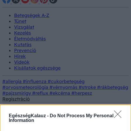
Betegségek A-Z
Tünet
Vizsgálat
Kezelés
Életmódváltás
Kutatás
Prevenció
Hírek
Videók
Kisállatok egészsége
#allergia
#influenza
#cukorbetegség
#orvosmeteorológia
#vérnyomás
#stroke
#rákbetegség
#pajzsmirigy
#reflux
#ekcéma
#herpesz
Regisztráció
EgészségKalauz -
Do Not Process My Personal
Information
Betegségek
Vérképzőszervi betegségek