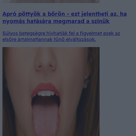
Apró pöttyök a bőrön - ezt jelentheti az, ha
nyomás hatására megmarad a színük
Súlyos betegségre hívhatják fel a figyelmet ezek az
elsőre ártalmatlannak tűnő elváltozások.