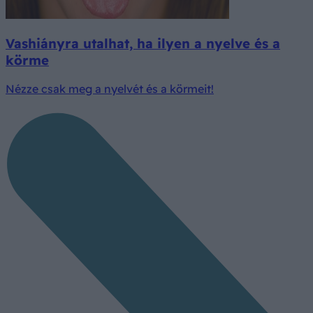
Vashiányra utalhat, ha ilyen a nyelve és a
körme
Nézze csak meg a nyelvét és a körmeit!