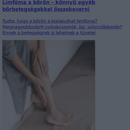
Limfóma a bőrön - könnyű egyéb
bőrbetegségekkel összekeverni
Tudta, hogy a bőrön a kialakulhat limfóma?
Megnagyobbodott nyirokcsomók, láz, súlycsökkenés?
Ennek a betegségnek is lehetnek a tünetei