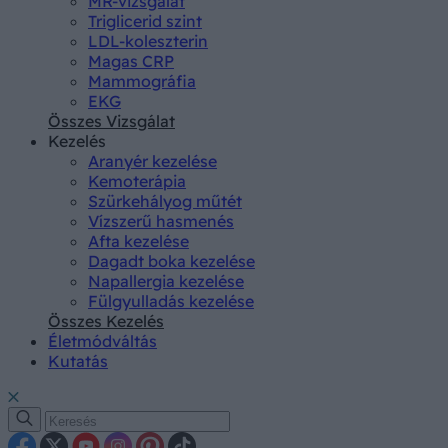
MR-vizsgálat
Triglicerid szint
LDL-koleszterin
Magas CRP
Mammográfia
EKG
Összes Vizsgálat
Kezelés
Aranyér kezelése
Kemoterápia
Szürkehályog műtét
Vízszerű hasmenés
Afta kezelése
Dagadt boka kezelése
Napallergia kezelése
Fülgyulladás kezelése
Összes Kezelés
Életmódváltás
Kutatás