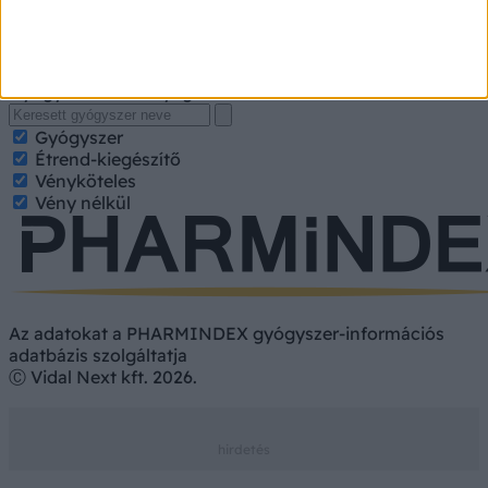
A kereséshez írja be a gyógyszer, gyógykészítmény
nevét, hatóanyagát. Kategorizált találatokért jelölje be a
keresett tulajdonságokat.
Gyógyszer
Hatóanyag
Gyógyszer
Étrend-kiegészítő
Vényköteles
Vény nélkül
Az adatokat a PHARMINDEX gyógyszer-információs
adatbázis szolgáltatja
Ⓒ Vidal Next kft. 2026.