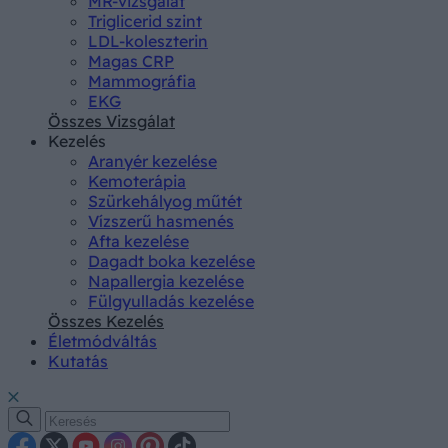
MR-vizsgálat
Triglicerid szint
LDL-koleszterin
Magas CRP
Mammográfia
EKG
Összes Vizsgálat
Kezelés
Aranyér kezelése
Kemoterápia
Szürkehályog műtét
Vízszerű hasmenés
Afta kezelése
Dagadt boka kezelése
Napallergia kezelése
Fülgyulladás kezelése
Összes Kezelés
Életmódváltás
Kutatás