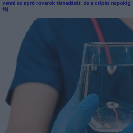
venni az apró rovarok támadását, de a csípés napokig
fáj