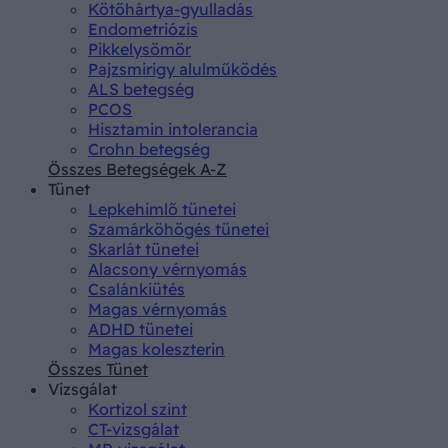
Kötőhártya-gyulladás
Endometriózis
Pikkelysömör
Pajzsmirigy alulműködés
ALS betegség
PCOS
Hisztamin intolerancia
Crohn betegség
Összes Betegségek A-Z
Tünet
Lepkehimlő tünetei
Szamárköhögés tünetei
Skarlát tünetei
Alacsony vérnyomás
Csalánkiütés
Magas vérnyomás
ADHD tünetei
Magas koleszterin
Összes Tünet
Vizsgálat
Kortizol szint
CT-vizsgálat