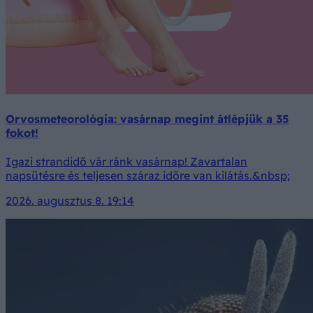
Orvosmeteorológia: vasárnap megint átlépjük a 35
fokot!
Igazi strandidő vár ránk vasárnap! Zavartalan
napsütésre és teljesen száraz időre van kilátás.&nbsp;
2026. augusztus 8. 19:14