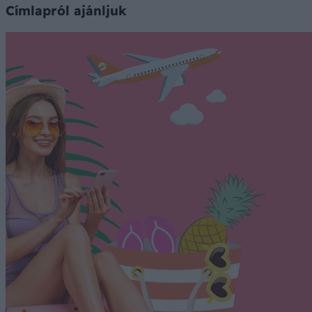
Címlapról ajánljuk