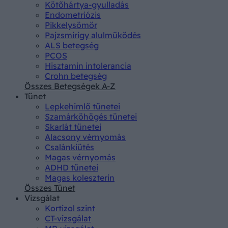
Kötőhártya-gyulladás
Endometriózis
Pikkelysömör
Pajzsmirigy alulműködés
ALS betegség
PCOS
Hisztamin intolerancia
Crohn betegség
Összes Betegségek A-Z
Tünet
Lepkehimlő tünetei
Szamárköhögés tünetei
Skarlát tünetei
Alacsony vérnyomás
Csalánkiütés
Magas vérnyomás
ADHD tünetei
Magas koleszterin
Összes Tünet
Vizsgálat
Kortizol szint
CT-vizsgálat