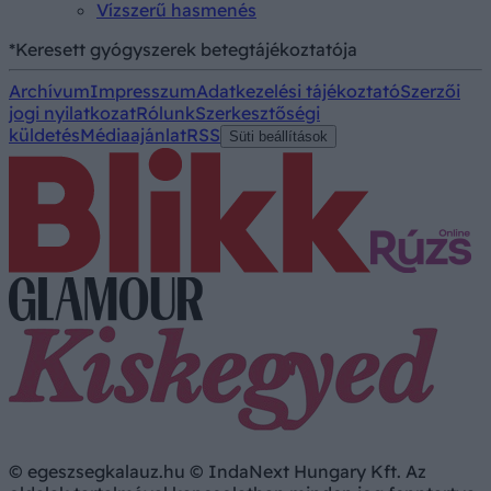
Vízszerű hasmenés
*Keresett gyógyszerek betegtájékoztatója
Archívum
Impresszum
Adatkezelési tájékoztató
Szerzői
jogi nyilatkozat
Rólunk
Szerkesztőségi
küldetés
Médiaajánlat
RSS
Süti beállítások
© egeszsegkalauz.hu © IndaNext Hungary Kft. Az