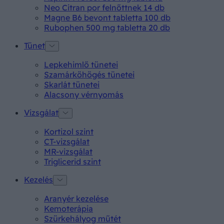
Neo Citran por felnőttnek 14 db
Magne B6 bevont tabletta 100 db
Rubophen 500 mg tabletta 20 db
Tünet
Lepkehimlő tünetei
Szamárköhögés tünetei
Skarlát tünetei
Alacsony vérnyomás
Vizsgálat
Kortizol szint
CT-vizsgálat
MR-vizsgálat
Triglicerid szint
Kezelés
Aranyér kezelése
Kemoterápia
Szürkehályog műtét