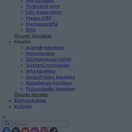
MR-vizsgálat
Triglicerid szint
LDL-koleszterin
Magas CRP
Mammográfia
EKG
Összes Vizsgálat
Kezelés
Aranyér kezelése
Kemoterápia
Szürkehályog műtét
Vízszerű hasmenés
Afta kezelése
Dagadt boka kezelése
Napallergia kezelése
Fülgyulladás kezelése
Összes Kezelés
Életmódváltás
Kutatás