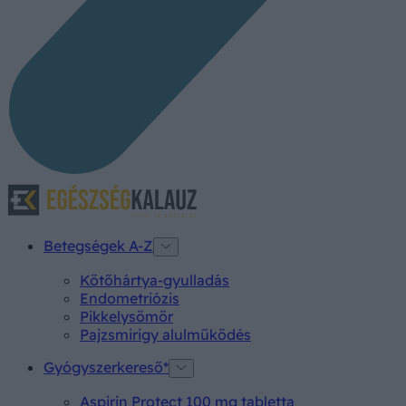
Betegségek A-Z
Kötőhártya-gyulladás
Endometriózis
Pikkelysömör
Pajzsmirigy alulműködés
Gyógyszerkereső*
Aspirin Protect 100 mg tabletta