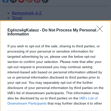
Betegségek A-Z
Tünet
Vizsgálat
Kezelés
EgészségKalauz -
Do Not Process My Personal
Életmódváltás
Information
Kutatás
Prevenció
If you wish to opt-out of the sale, sharing to third parties, or
Hírek
processing of your personal or sensitive information for
Videók
targeted advertising by us, please use the below opt-out
Kisállatok egészsége
section to confirm your selection. Please note that after your
opt-out request is processed you may continue seeing
#allergia
#influenza
#cukorbetegség
interest-based ads based on personal information utilized by
#orvosmeteorológia
#vérnyomás
#stroke
#rákbetegség
us or personal information disclosed to third parties prior to
#pajzsmirigy
#reflux
#ekcéma
#herpesz
your opt-out. You may separately opt-out of the further
Regisztráció
disclosure of your personal information by third parties on the
IAB’s list of downstream participants. This information may
also be disclosed by us to third parties on the
IAB’s List of
Downstream Participants
that may further disclose it to other
third parties.
Nyár