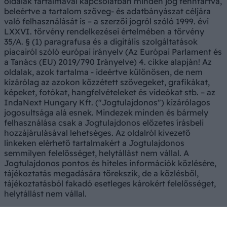
oldalak tartalmával kapcsolatban minden jog fenntartva,
beleértve a tartalom szöveg- és adatbányászat céljára
való felhasználását is – a szerzői jogról szóló 1999. évi
LXXVI. törvény rendelkezései értelmében a törvény
35/A. § (1) paragrafusa és a digitális szolgáltatások
piacairól szóló európai irányelv (Az Európai Parlament és
a Tanács (EU) 2019/790 Irányelve) 4. cikke alapján! Az
oldalak, azok tartalma - ideértve különösen, de nem
kizárólag az azokon közzétett szövegeket, grafikákat,
képeket, fotókat, hangfelvételeket és videókat stb. – az
IndaNext Hungary Kft. ("Jogtulajdonos") kizárólagos
jogosultsága alá esnek. Mindezek minden és bármely
felhasználása csak a Jogtulajdonos előzetes írásbeli
hozzájárulásával lehetséges. Az oldalról kivezető
linkeken elérhető tartalmakért a Jogtulajdonos
semmilyen felelősséget, helytállást nem vállal. A
Jogtulajdonos pontos és hiteles információk közlésére,
tájékoztatás megadására törekszik, de a közlésből,
tájékoztatásból fakadó esetleges károkért felelősséget,
helytállást nem vállal.