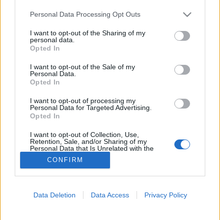
Please note that this website/app uses one or more Google
Personal Data Processing Opt Outs
Nyár
services and may gather and store information including but
not limited to your visit or usage behaviour. You may click to
I want to opt-out of the Sharing of my
personal data.
grant or deny consent to Google and its third-party tags to
Opted In
use your data for below specified purposes in below Google
consent section.
I want to opt-out of the Sale of my
Personal Data.
Opted In
I want to opt-out of processing my
Personal Data for Targeted Advertising.
Opted In
I want to opt-out of Collection, Use,
Retention, Sale, and/or Sharing of my
Personal Data that Is Unrelated with the
Purposes for which it was collected.
CONFIRM
Opted Out
Google consents
Data Deletion
Data Access
Privacy Policy
I want to allow Google to enable storage
related to advertising like cookies on web or