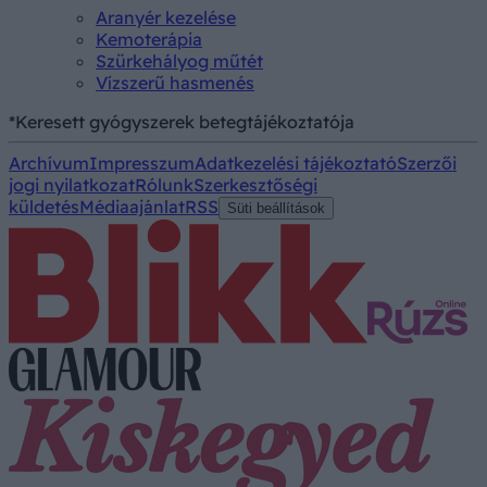
Aranyér kezelése
Kemoterápia
Szürkehályog műtét
Vízszerű hasmenés
*Keresett gyógyszerek betegtájékoztatója
Archívum
Impresszum
Adatkezelési tájékoztató
Szerzői
jogi nyilatkozat
Rólunk
Szerkesztőségi
küldetés
Médiaajánlat
RSS
Süti beállítások