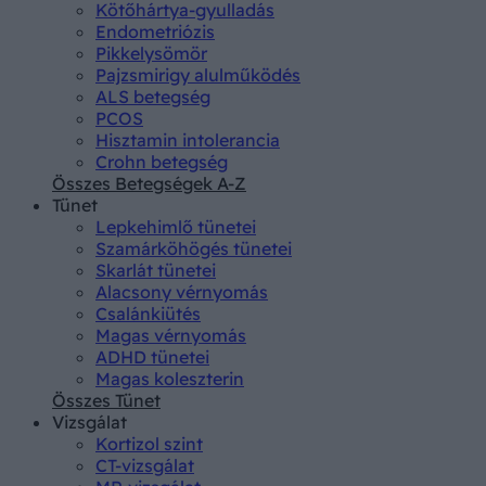
Kötőhártya-gyulladás
Endometriózis
Pikkelysömör
Pajzsmirigy alulműködés
ALS betegség
PCOS
Hisztamin intolerancia
Crohn betegség
Összes Betegségek A-Z
Tünet
Lepkehimlő tünetei
Szamárköhögés tünetei
Skarlát tünetei
Alacsony vérnyomás
Csalánkiütés
Magas vérnyomás
ADHD tünetei
Magas koleszterin
Összes Tünet
Vizsgálat
Kortizol szint
CT-vizsgálat