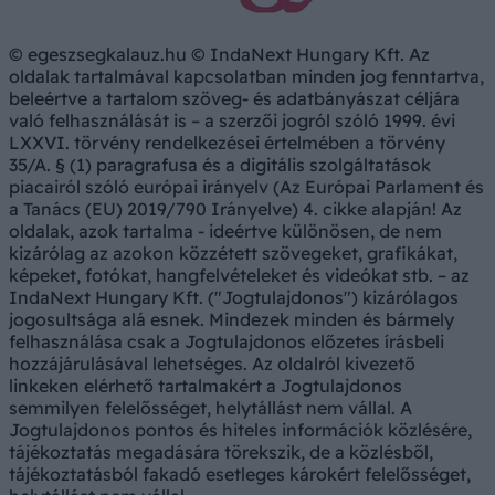
© egeszsegkalauz.hu © IndaNext Hungary Kft. Az
oldalak tartalmával kapcsolatban minden jog fenntartva,
beleértve a tartalom szöveg- és adatbányászat céljára
való felhasználását is – a szerzői jogról szóló 1999. évi
LXXVI. törvény rendelkezései értelmében a törvény
35/A. § (1) paragrafusa és a digitális szolgáltatások
piacairól szóló európai irányelv (Az Európai Parlament és
a Tanács (EU) 2019/790 Irányelve) 4. cikke alapján! Az
oldalak, azok tartalma - ideértve különösen, de nem
kizárólag az azokon közzétett szövegeket, grafikákat,
képeket, fotókat, hangfelvételeket és videókat stb. – az
IndaNext Hungary Kft. ("Jogtulajdonos") kizárólagos
jogosultsága alá esnek. Mindezek minden és bármely
felhasználása csak a Jogtulajdonos előzetes írásbeli
hozzájárulásával lehetséges. Az oldalról kivezető
linkeken elérhető tartalmakért a Jogtulajdonos
semmilyen felelősséget, helytállást nem vállal. A
Jogtulajdonos pontos és hiteles információk közlésére,
tájékoztatás megadására törekszik, de a közlésből,
tájékoztatásból fakadó esetleges károkért felelősséget,