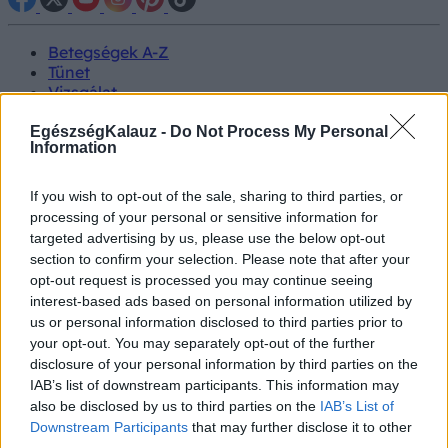
Betegségek A-Z
Tünet
Vizsgálat
Kezelés
Életmódváltás
EgészségKalauz -
Do Not Process My Personal
Information
Kutatás
Prevenció
Hírek
If you wish to opt-out of the sale, sharing to third parties, or
Videók
processing of your personal or sensitive information for
Kisállatok egészsége
targeted advertising by us, please use the below opt-out
section to confirm your selection. Please note that after your
#allergia
#influenza
#cukorbetegség
opt-out request is processed you may continue seeing
#orvosmeteorológia
#vérnyomás
#stroke
#rákbetegség
interest-based ads based on personal information utilized by
#pajzsmirigy
#reflux
#ekcéma
#herpesz
us or personal information disclosed to third parties prior to
Regisztráció
your opt-out. You may separately opt-out of the further
disclosure of your personal information by third parties on the
IAB’s list of downstream participants. This information may
also be disclosed by us to third parties on the
IAB’s List of
Downstream Participants
that may further disclose it to other
Alkoholizmus
third parties.