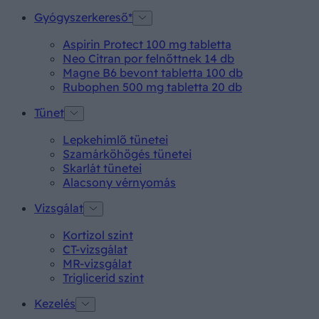
Gyógyszerkereső*
Aspirin Protect 100 mg tabletta
Neo Citran por felnőttnek 14 db
Magne B6 bevont tabletta 100 db
Rubophen 500 mg tabletta 20 db
Tünet
Lepkehimlő tünetei
Szamárköhögés tünetei
Skarlát tünetei
Alacsony vérnyomás
Vizsgálat
Kortizol szint
CT-vizsgálat
MR-vizsgálat
Triglicerid szint
Kezelés