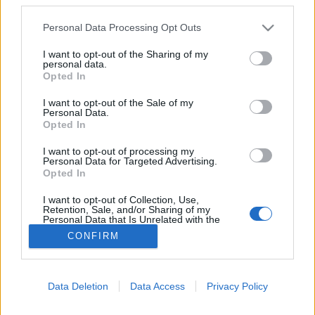
Alkoholizmus
Please note that this website/app uses one or more Google
Personal Data Processing Opt Outs
services and may gather and store information including but
not limited to your visit or usage behaviour. You may click to
I want to opt-out of the Sharing of my
personal data.
grant or deny consent to Google and its third-party tags to
Opted In
use your data for below specified purposes in below Google
consent section.
I want to opt-out of the Sale of my
Personal Data.
Opted In
I want to opt-out of processing my
Personal Data for Targeted Advertising.
Opted In
I want to opt-out of Collection, Use,
Retention, Sale, and/or Sharing of my
Personal Data that Is Unrelated with the
Purposes for which it was collected.
CONFIRM
Opted Out
Google consents
Data Deletion
Data Access
Privacy Policy
I want to allow Google to enable storage
related to advertising like cookies on web or