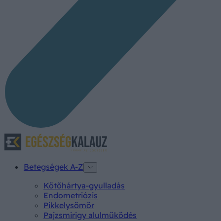
Betegségek A-Z
Kötőhártya-gyulladás
Endometriózis
Pikkelysömör
Pajzsmirigy alulműködés