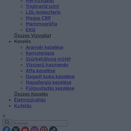
MR-vizsgálat
Triglicerid szint
LDL-koleszterin
Magas CRP
Mammográfia
EKG
Összes Vizsgálat
Kezelés
Aranyér kezelése
Kemoterápia
Szürkehályog műtét
Vízszerű hasmenés
Afta kezelése
Dagadt boka kezelése
Napallergia kezelése
Fülgyulladás kezelése
Összes Kezelés
Életmódváltás
Kutatás