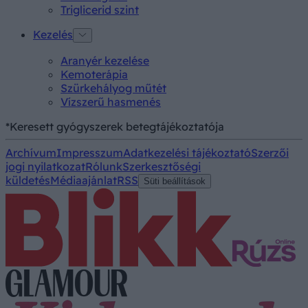
Triglicerid szint
Kezelés
Aranyér kezelése
Kemoterápia
Szürkehályog műtét
Vízszerű hasmenés
*Keresett gyógyszerek betegtájékoztatója
Archívum
Impresszum
Adatkezelési tájékoztató
Szerzői
jogi nyilatkozat
Rólunk
Szerkesztőségi
küldetés
Médiaajánlat
RSS
Süti beállítások