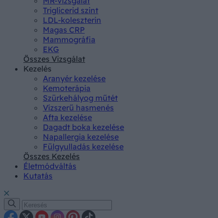
MR-vizsgálat
Triglicerid szint
LDL-koleszterin
Magas CRP
Mammográfia
EKG
Összes Vizsgálat
Kezelés
Aranyér kezelése
Kemoterápia
Szürkehályog műtét
Vízszerű hasmenés
Afta kezelése
Dagadt boka kezelése
Napallergia kezelése
Fülgyulladás kezelése
Összes Kezelés
Életmódváltás
Kutatás