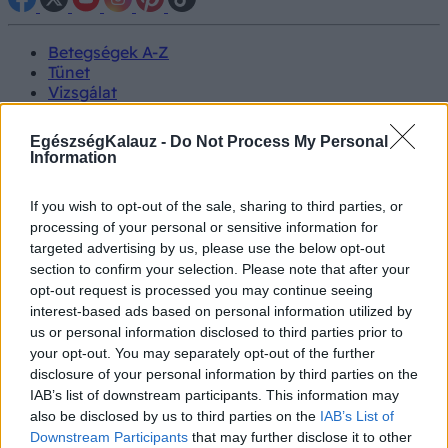
Betegségek A-Z
Tünet
Vizsgálat
Kezelés
Életmódváltás
EgészségKalauz -
Do Not Process My Personal
Kutatás
Information
Prevenció
Hírek
If you wish to opt-out of the sale, sharing to third parties, or
Videók
processing of your personal or sensitive information for
Kisállatok egészsége
targeted advertising by us, please use the below opt-out
section to confirm your selection. Please note that after your
#allergia
#influenza
#cukorbetegség
opt-out request is processed you may continue seeing
#orvosmeteorológia
#vérnyomás
#stroke
#rákbetegség
interest-based ads based on personal information utilized by
#pajzsmirigy
#reflux
#ekcéma
#herpesz
us or personal information disclosed to third parties prior to
Regisztráció
your opt-out. You may separately opt-out of the further
disclosure of your personal information by third parties on the
IAB’s list of downstream participants. This information may
also be disclosed by us to third parties on the
IAB’s List of
Downstream Participants
that may further disclose it to other
Alváshiány