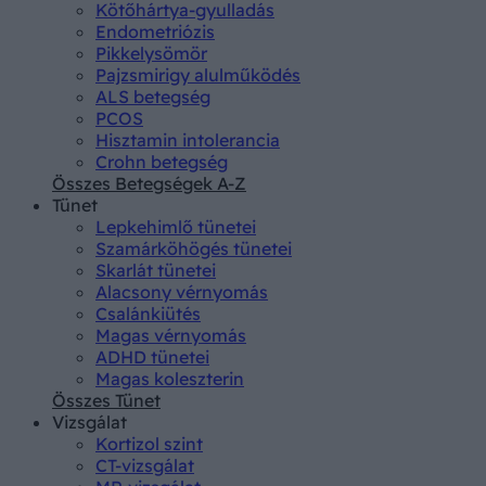
Kötőhártya-gyulladás
Endometriózis
Pikkelysömör
Pajzsmirigy alulműködés
ALS betegség
PCOS
Hisztamin intolerancia
Crohn betegség
Összes Betegségek A-Z
Tünet
Lepkehimlő tünetei
Szamárköhögés tünetei
Skarlát tünetei
Alacsony vérnyomás
Csalánkiütés
Magas vérnyomás
ADHD tünetei
Magas koleszterin
Összes Tünet
Vizsgálat
Kortizol szint
CT-vizsgálat