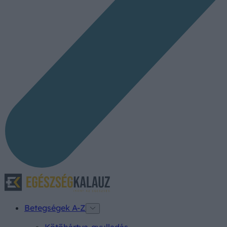
Betegségek A-Z
Kötőhártya-gyulladás