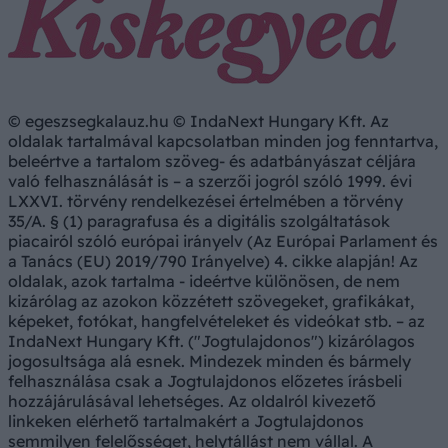
© egeszsegkalauz.hu © IndaNext Hungary Kft. Az
oldalak tartalmával kapcsolatban minden jog fenntartva,
beleértve a tartalom szöveg- és adatbányászat céljára
való felhasználását is – a szerzői jogról szóló 1999. évi
LXXVI. törvény rendelkezései értelmében a törvény
35/A. § (1) paragrafusa és a digitális szolgáltatások
piacairól szóló európai irányelv (Az Európai Parlament és
a Tanács (EU) 2019/790 Irányelve) 4. cikke alapján! Az
oldalak, azok tartalma - ideértve különösen, de nem
kizárólag az azokon közzétett szövegeket, grafikákat,
képeket, fotókat, hangfelvételeket és videókat stb. – az
IndaNext Hungary Kft. ("Jogtulajdonos") kizárólagos
jogosultsága alá esnek. Mindezek minden és bármely
felhasználása csak a Jogtulajdonos előzetes írásbeli
hozzájárulásával lehetséges. Az oldalról kivezető
linkeken elérhető tartalmakért a Jogtulajdonos
semmilyen felelősséget, helytállást nem vállal. A