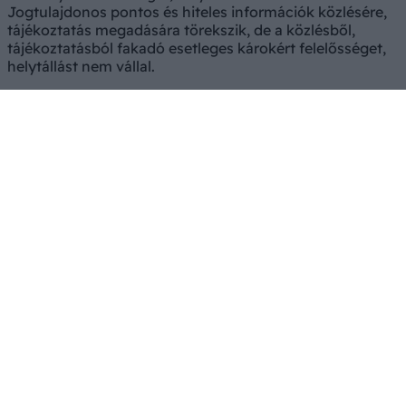
Jogtulajdonos pontos és hiteles információk közlésére,
tájékoztatás megadására törekszik, de a közlésből,
tájékoztatásból fakadó esetleges károkért felelősséget,
helytállást nem vállal.