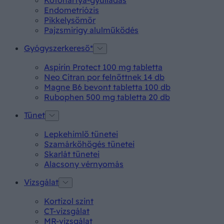
Endometriózis
Pikkelysömör
Pajzsmirigy alulműködés
Gyógyszerkereső*
Aspirin Protect 100 mg tabletta
Neo Citran por felnőttnek 14 db
Magne B6 bevont tabletta 100 db
Rubophen 500 mg tabletta 20 db
Tünet
Lepkehimlő tünetei
Szamárköhögés tünetei
Skarlát tünetei
Alacsony vérnyomás
Vizsgálat
Kortizol szint
CT-vizsgálat
MR-vizsgálat