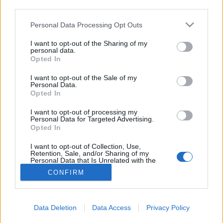
third parties.
Alváshiány
Please note that this website/app uses one or more Google
Personal Data Processing Opt Outs
services and may gather and store information including but
not limited to your visit or usage behaviour. You may click to
I want to opt-out of the Sharing of my
personal data.
grant or deny consent to Google and its third-party tags to
Opted In
use your data for below specified purposes in below Google
consent section.
I want to opt-out of the Sale of my
Personal Data.
Opted In
I want to opt-out of processing my
Personal Data for Targeted Advertising.
Opted In
I want to opt-out of Collection, Use,
Retention, Sale, and/or Sharing of my
Personal Data that Is Unrelated with the
Purposes for which it was collected.
CONFIRM
Opted Out
Google consents
Data Deletion
Data Access
Privacy Policy
I want to allow Google to enable storage