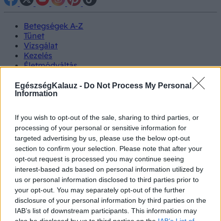
Betegségek A-Z
Tünet
Vizsgálat
Kezelés
Életmódváltás
Kutatás
Prevenció
EgészségKalauz -
Do Not Process My Personal
Information
Hírek
Videók
Kisállatok egészsége
If you wish to opt-out of the sale, sharing to third parties, or
processing of your personal or sensitive information for
#allergia
#influenza
#cukorbetegség
targeted advertising by us, please use the below opt-out
#orvosmeteorológia
#vérnyomás
#stroke
#rákbetegség
section to confirm your selection. Please note that after your
#pajzsmirigy
#reflux
#ekcéma
#herpesz
opt-out request is processed you may continue seeing
Regisztráció
interest-based ads based on personal information utilized by
us or personal information disclosed to third parties prior to
your opt-out. You may separately opt-out of the further
disclosure of your personal information by third parties on the
IAB’s list of downstream participants. This information may
Alváshiány