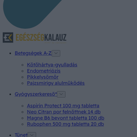
Betegségek A-Z
Kötőhártya-gyulladás
Endometriózis
Pikkelysömör
Pajzsmirigy alulműködés
Gyógyszerkereső*
Aspirin Protect 100 mg tabletta
Neo Citran por felnőttnek 14 db
Magne B6 bevont tabletta 100 db
Rubophen 500 mg tabletta 20 db
Tünet