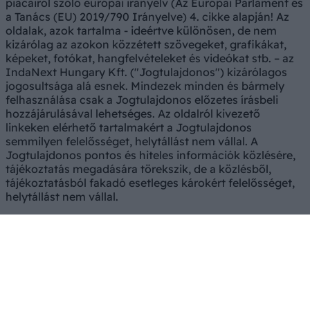
piacairól szóló európai irányelv (Az Európai Parlament és
a Tanács (EU) 2019/790 Irányelve) 4. cikke alapján! Az
oldalak, azok tartalma - ideértve különösen, de nem
kizárólag az azokon közzétett szövegeket, grafikákat,
képeket, fotókat, hangfelvételeket és videókat stb. – az
IndaNext Hungary Kft. ("Jogtulajdonos") kizárólagos
jogosultsága alá esnek. Mindezek minden és bármely
felhasználása csak a Jogtulajdonos előzetes írásbeli
hozzájárulásával lehetséges. Az oldalról kivezető
linkeken elérhető tartalmakért a Jogtulajdonos
semmilyen felelősséget, helytállást nem vállal. A
Jogtulajdonos pontos és hiteles információk közlésére,
tájékoztatás megadására törekszik, de a közlésből,
tájékoztatásból fakadó esetleges károkért felelősséget,
helytállást nem vállal.