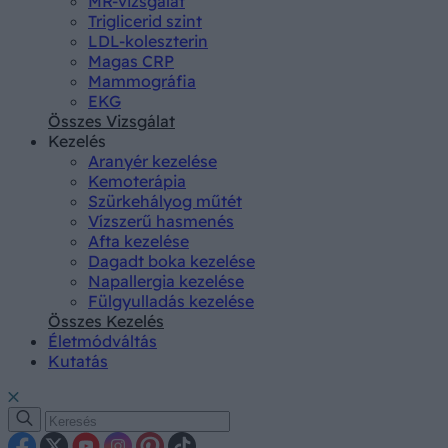
MR-vizsgálat
Triglicerid szint
LDL-koleszterin
Magas CRP
Mammográfia
EKG
Összes Vizsgálat
Kezelés
Aranyér kezelése
Kemoterápia
Szürkehályog műtét
Vízszerű hasmenés
Afta kezelése
Dagadt boka kezelése
Napallergia kezelése
Fülgyulladás kezelése
Összes Kezelés
Életmódváltás
Kutatás