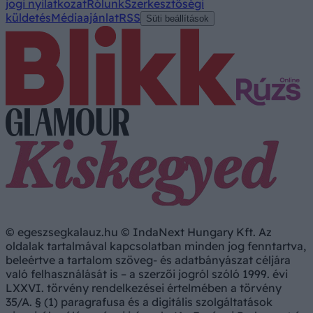
jogi nyilatkozat
Rólunk
Szerkesztőségi
küldetés
Médiaajánlat
RSS
Süti beállítások
© egeszsegkalauz.hu © IndaNext Hungary Kft. Az
oldalak tartalmával kapcsolatban minden jog fenntartva,
beleértve a tartalom szöveg- és adatbányászat céljára
való felhasználását is – a szerzői jogról szóló 1999. évi
LXXVI. törvény rendelkezései értelmében a törvény
35/A. § (1) paragrafusa és a digitális szolgáltatások