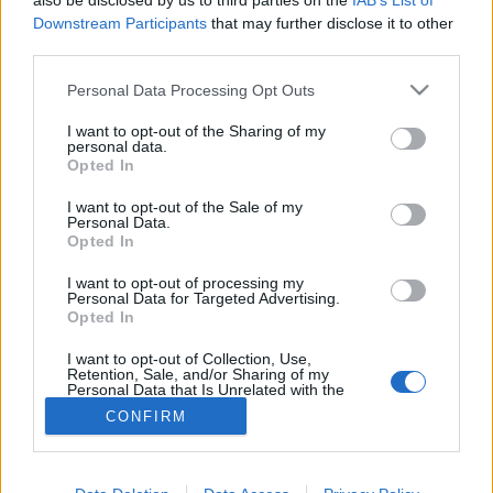
also be disclosed by us to third parties on the
IAB’s List of
Downstream Participants
that may further disclose it to other
Alváshiány
third parties.
Please note that this website/app uses one or more Google
Personal Data Processing Opt Outs
services and may gather and store information including but
not limited to your visit or usage behaviour. You may click to
I want to opt-out of the Sharing of my
personal data.
grant or deny consent to Google and its third-party tags to
Opted In
use your data for below specified purposes in below Google
consent section.
I want to opt-out of the Sale of my
Personal Data.
Opted In
I want to opt-out of processing my
Personal Data for Targeted Advertising.
Opted In
I want to opt-out of Collection, Use,
Retention, Sale, and/or Sharing of my
Personal Data that Is Unrelated with the
Purposes for which it was collected.
CONFIRM
Opted Out
Google consents