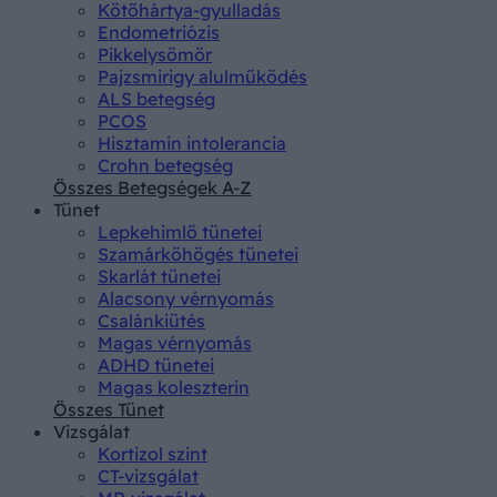
Kötőhártya-gyulladás
Endometriózis
Pikkelysömör
Pajzsmirigy alulműködés
ALS betegség
PCOS
Hisztamin intolerancia
Crohn betegség
Összes Betegségek A-Z
Tünet
Lepkehimlő tünetei
Szamárköhögés tünetei
Skarlát tünetei
Alacsony vérnyomás
Csalánkiütés
Magas vérnyomás
ADHD tünetei
Magas koleszterin
Összes Tünet
Vizsgálat
Kortizol szint
CT-vizsgálat