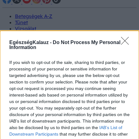
Betegségek A-Z
Tünet
Vizsgálat
Kezelés
Életmódváltás
EgészségKalauz -
Do Not Process My Personal
Kutatás
Information
Prevenció
Hírek
If you wish to opt-out of the sale, sharing to third parties, or
Videók
processing of your personal or sensitive information for
Kisállatok egészsége
targeted advertising by us, please use the below opt-out
section to confirm your selection. Please note that after your
#allergia
#influenza
#cukorbetegség
opt-out request is processed you may continue seeing
#orvosmeteorológia
#vérnyomás
#stroke
#rákbetegség
interest-based ads based on personal information utilized by
#pajzsmirigy
#reflux
#ekcéma
#herpesz
us or personal information disclosed to third parties prior to
Regisztráció
your opt-out. You may separately opt-out of the further
disclosure of your personal information by third parties on the
IAB’s list of downstream participants. This information may
also be disclosed by us to third parties on the
IAB’s List of
Downstream Participants
that may further disclose it to other
Alváshiány