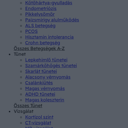
Kötőhártya-gyulladás
Endometriózis
Pikkelysömör
Pajzsmirigy alulműködés
ALS betegség
PCOS
Hisztamin intolerancia
Crohn betegség
Összes Betegségek A-Z
Tünet
Lepkehimlő tünetei
Szamárköhögés tünetei
Skarlát tünetei
Alacsony vérnyomás
Csalánkiütés
Magas vérnyomás
ADHD tünetei
Magas koleszterin
Összes Tünet
Vizsgálat
Kortizol szint
CT-vizsgálat