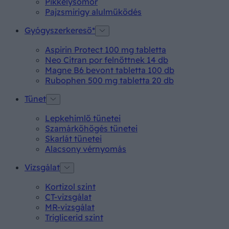
Pikkelysömör
Pajzsmirigy alulműködés
Gyógyszerkereső*
Aspirin Protect 100 mg tabletta
Neo Citran por felnőttnek 14 db
Magne B6 bevont tabletta 100 db
Rubophen 500 mg tabletta 20 db
Tünet
Lepkehimlő tünetei
Szamárköhögés tünetei
Skarlát tünetei
Alacsony vérnyomás
Vizsgálat
Kortizol szint
CT-vizsgálat
MR-vizsgálat
Triglicerid szint