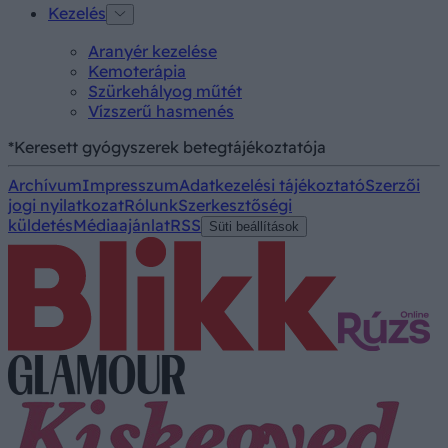
Kezelés
Aranyér kezelése
Kemoterápia
Szürkehályog műtét
Vízszerű hasmenés
*Keresett gyógyszerek betegtájékoztatója
Archívum
Impresszum
Adatkezelési tájékoztató
Szerzői
jogi nyilatkozat
Rólunk
Szerkesztőségi
küldetés
Médiaajánlat
RSS
Süti beállítások