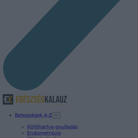
Betegségek A-Z
Kötőhártya-gyulladás
Endometriózis