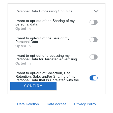
third parties.
Alváshiány
Please note that this website/app uses one or more Google
Personal Data Processing Opt Outs
services and may gather and store information including but
not limited to your visit or usage behaviour. You may click to
I want to opt-out of the Sharing of my
personal data.
grant or deny consent to Google and its third-party tags to
Opted In
use your data for below specified purposes in below Google
consent section.
I want to opt-out of the Sale of my
Personal Data.
Opted In
I want to opt-out of processing my
Personal Data for Targeted Advertising.
Opted In
I want to opt-out of Collection, Use,
Retention, Sale, and/or Sharing of my
Personal Data that Is Unrelated with the
Purposes for which it was collected.
CONFIRM
Opted Out
Google consents
Data Deletion
Data Access
Privacy Policy
I want to allow Google to enable storage
related to advertising like cookies on web or