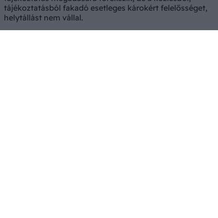
tájékoztatásból fakadó esetleges károkért felelősséget,
helytállást nem vállal.