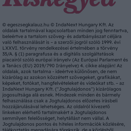
© egeszsegkalauz.hu © IndaNext Hungary Kft. Az
oldalak tartalmával kapcsolatban minden jog fenntartva,
beleértve a tartalom szöveg- és adatbányászat céljára
való felhasználását is – a szerzői jogról szóló 1999. évi
LXXVI. törvény rendelkezései értelmében a törvény
35/A. § (1) paragrafusa és a digitális szolgáltatások
piacairól szóló európai irányelv (Az Európai Parlament és
a Tanács (EU) 2019/790 Irányelve) 4. cikke alapján! Az
oldalak, azok tartalma - ideértve különösen, de nem
kizárólag az azokon közzétett szövegeket, grafikákat,
képeket, fotókat, hangfelvételeket és videókat stb. – az
IndaNext Hungary Kft. ("Jogtulajdonos") kizárólagos
jogosultsága alá esnek. Mindezek minden és bármely
felhasználása csak a Jogtulajdonos előzetes írásbeli
hozzájárulásával lehetséges. Az oldalról kivezető
linkeken elérhető tartalmakért a Jogtulajdonos
semmilyen felelősséget, helytállást nem vállal. A
Jogtulajdonos pontos és hiteles információk közlésére,
tájékoztatás megadására törekszik, de a közlésből,