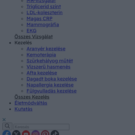
MR-vizsgálat
Triglicerid szint
LDL-koleszterin
Magas CRP
Mammográfia
EKG
Összes Vizsgálat
Kezelés
Aranyér kezelése
Kemoterápia
Szürkehályog műtét
Vízszerű hasmenés
Afta kezelése
Dagadt boka kezelése
Napallergia kezelése
Fülgyulladás kezelése
Összes Kezelés
Életmódváltás
Kutatás