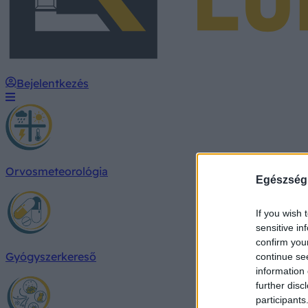
Bejelentkezés
Orvosmeteorológia
Egészség
If you wish 
sensitive in
confirm you
Gyógyszerkereső
continue se
information 
further disc
participants