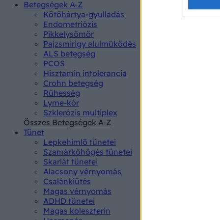
Opted 
Betegségek A-Z
Kötőhártya-gyulladás
Endometriózis
Google 
Pikkelysömör
Pajzsmirigy alulműködés
I want t
ALS betegség
web or d
PCOS
Hisztamin intolerancia
I want t
Crohn betegség
purpose
Rühesség
Lyme-kór
I want 
Szklerózis multiplex
Összes Betegségek A-Z
I want t
Tünet
web or d
Lepkehimlő tünetei
Szamárköhögés tünetei
I want t
Skarlát tünetei
or app.
Alacsony vérnyomás
Csalánkiütés
I want t
Magas vérnyomás
ADHD tünetei
Magas koleszterin
I want t