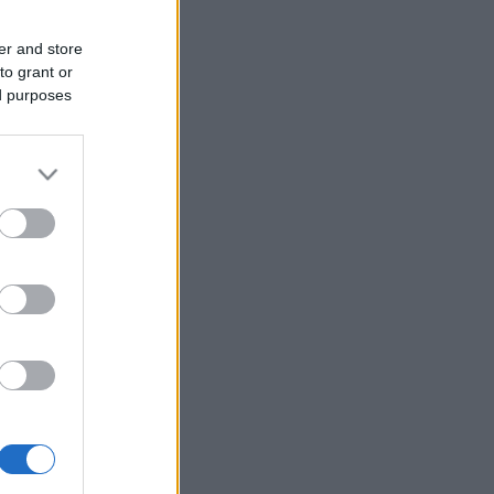
er and store
to grant or
ed purposes