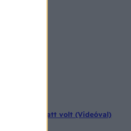
karókupac alatt volt (Videóval)