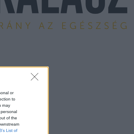
sonal or
ection to
ou may
 personal
out of the
 downstream
B’s List of