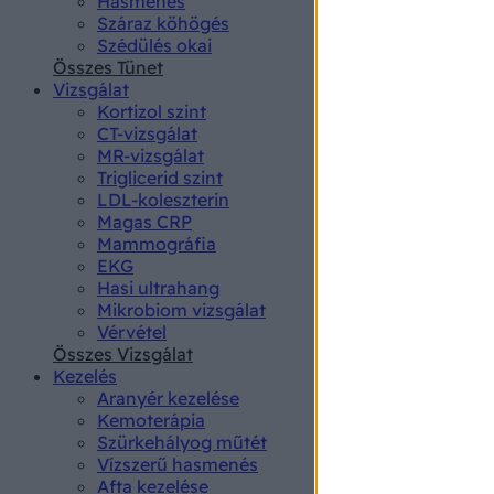
Hasmenés
authenti
Száraz köhögés
Szédülés okai
Összes Tünet
Vizsgálat
Kortizol szint
CT-vizsgálat
MR-vizsgálat
Triglicerid szint
LDL-koleszterin
Magas CRP
Mammográfia
EKG
Hasi ultrahang
Mikrobiom vizsgálat
Vérvétel
Összes Vizsgálat
Kezelés
Aranyér kezelése
Kemoterápia
Szürkehályog műtét
Vízszerű hasmenés
Afta kezelése