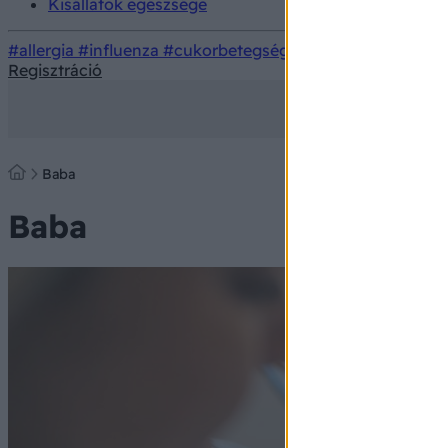
Kisállatok egészsége
#allergia
#influenza
#cukorbetegség
#orvosmeteorológi
Regisztráció
Baba
Baba