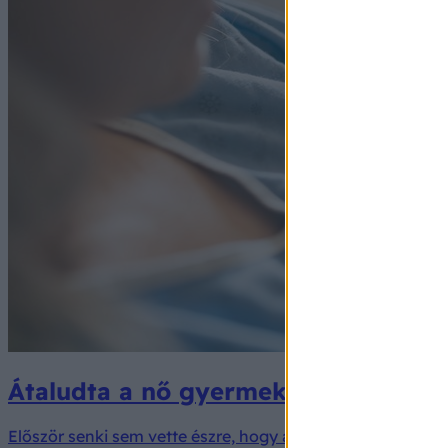
Átaludta a nő gyermeke születését –
Először senki sem vette észre, hogy a kisbaba már megszü