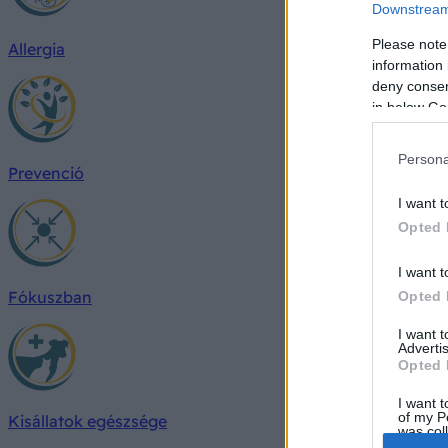
Downstream 
Please note
Allergia
information 
deny consent
in below Go
Persona
Prevenció
I want t
Opted 
I want t
Fókuszban
Opted 
I want 
Advertis
Opted 
I want t
of my P
Kisállatok egészsége
was col