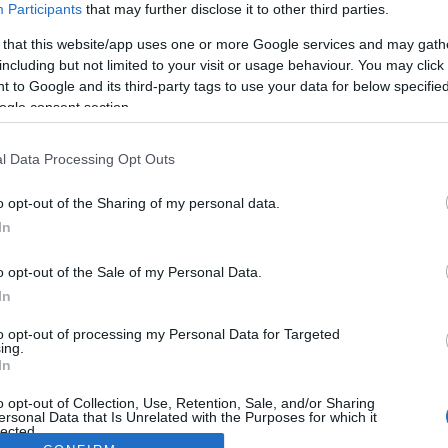
Participants
that may further disclose it to other third parties.
 that this website/app uses one or more Google services and may gath
including but not limited to your visit or usage behaviour. You may click 
 to Google and its third-party tags to use your data for below specifi
ogle consent section.
l Data Processing Opt Outs
o opt-out of the Sharing of my personal data.
In
o opt-out of the Sale of my Personal Data.
In
to opt-out of processing my Personal Data for Targeted
ing.
In
o opt-out of Collection, Use, Retention, Sale, and/or Sharing
ersonal Data that Is Unrelated with the Purposes for which it
lected.