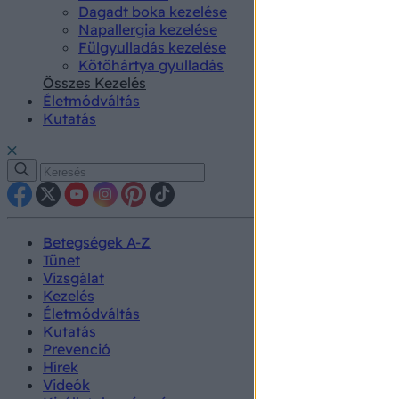
Dagadt boka kezelése
Napallergia kezelése
Fülgyulladás kezelése
Kötőhártya gyulladás
Összes Kezelés
Életmódváltás
Kutatás
Betegségek A-Z
Tünet
Vizsgálat
Kezelés
Életmódváltás
Kutatás
Prevenció
Hírek
Videók