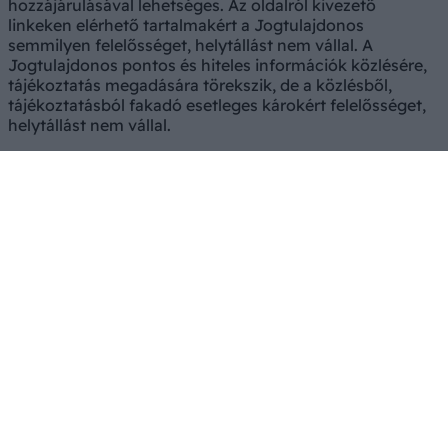
hozzájárulásával lehetséges. Az oldalról kivezető
linkeken elérhető tartalmakért a Jogtulajdonos
semmilyen felelősséget, helytállást nem vállal. A
Jogtulajdonos pontos és hiteles információk közlésére,
tájékoztatás megadására törekszik, de a közlésből,
tájékoztatásból fakadó esetleges károkért felelősséget,
helytállást nem vállal.