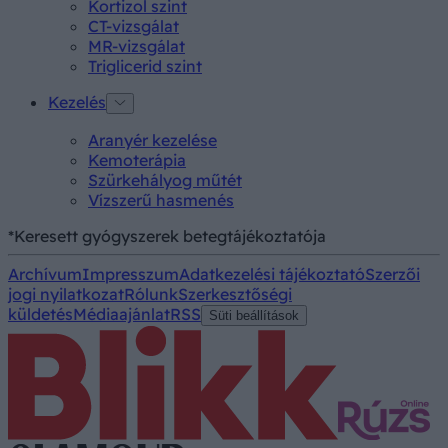
Kortizol szint
CT-vizsgálat
MR-vizsgálat
Triglicerid szint
Kezelés
Aranyér kezelése
Kemoterápia
Szürkehályog műtét
Vízszerű hasmenés
*Keresett gyógyszerek betegtájékoztatója
Archívum
Impresszum
Adatkezelési tájékoztató
Szerzői
jogi nyilatkozat
Rólunk
Szerkesztőségi
küldetés
Médiaajánlat
RSS
Süti beállítások