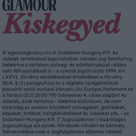
© egeszsegkalauz.hu © IndaNext Hungary Kft. Az
oldalak tartalmával kapcsolatban minden jog fenntartva,
beleértve a tartalom szöveg- és adatbányászat céljára
való felhasználását is – a szerzői jogról szóló 1999. évi
LXXVI. törvény rendelkezései értelmében a törvény
35/A. § (1) paragrafusa és a digitális szolgáltatások
piacairól szóló európai irányelv (Az Európai Parlament és
a Tanács (EU) 2019/790 Irányelve) 4. cikke alapján! Az
oldalak, azok tartalma - ideértve különösen, de nem
kizárólag az azokon közzétett szövegeket, grafikákat,
képeket, fotókat, hangfelvételeket és videókat stb. – az
IndaNext Hungary Kft. ("Jogtulajdonos") kizárólagos
jogosultsága alá esnek. Mindezek minden és bármely
felhasználása csak a Jogtulajdonos előzetes írásbeli