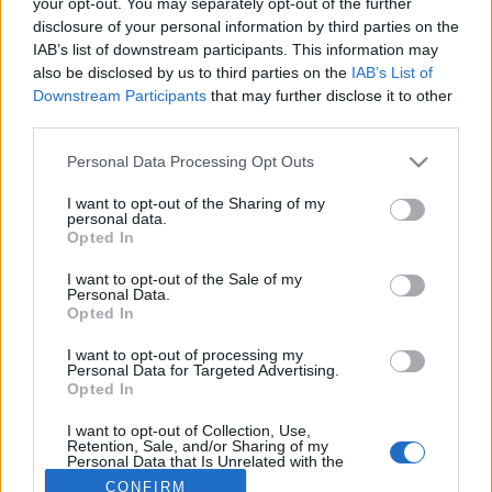
MR-vizsgálat
your opt-out. You may separately opt-out of the further
Triglicerid szint
disclosure of your personal information by third parties on the
LDL-koleszterin
IAB’s list of downstream participants. This information may
Magas CRP
also be disclosed by us to third parties on the
IAB’s List of
Mammográfia
Downstream Participants
that may further disclose it to other
EKG
third parties.
Összes Vizsgálat
Kezelés
Please note that this website/app uses one or more Google
Personal Data Processing Opt Outs
Aranyér kezelése
services and may gather and store information including but
Kemoterápia
not limited to your visit or usage behaviour. You may click to
I want to opt-out of the Sharing of my
Szürkehályog műtét
personal data.
grant or deny consent to Google and its third-party tags to
Opted In
Vízszerű hasmenés
use your data for below specified purposes in below Google
Afta kezelése
consent section.
I want to opt-out of the Sale of my
Dagadt boka kezelése
Personal Data.
Napallergia kezelése
Opted In
Fülgyulladás kezelése
Összes Kezelés
I want to opt-out of processing my
Personal Data for Targeted Advertising.
Életmódváltás
Opted In
Kutatás
I want to opt-out of Collection, Use,
Retention, Sale, and/or Sharing of my
Personal Data that Is Unrelated with the
Purposes for which it was collected.
CONFIRM