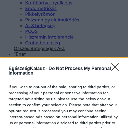
Kötőhártya-gyulladás
Endometriózis
Pikkelysömör
Pajzsmirigy alulműködés
ALS betegség
PCOS
Hisztamin intolerancia
Crohn betegség
Összes Betegségek A-Z
Tünet
Lepkehimlő tünetei
Szamárköhögés tünetei
EgészségKalauz -
Do Not Process My Personal
Skarlát tünetei
Information
Alacsony vérnyomás
Csalánkiütés
If you wish to opt-out of the sale, sharing to third parties, or
Magas vérnyomás
processing of your personal or sensitive information for
ADHD tünetei
targeted advertising by us, please use the below opt-out
Magas koleszterin
Összes Tünet
section to confirm your selection. Please note that after your
Vizsgálat
opt-out request is processed you may continue seeing
Kortizol szint
interest-based ads based on personal information utilized by
CT-vizsgálat
us or personal information disclosed to third parties prior to