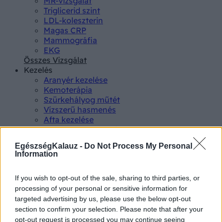
MR-vizsgálat
Triglicerid szint
LDL-koleszterin
Magas CRP
Mammográfia
EKG
Összes Vizsgálat
Kezelés
Aranyér kezelése
Kemoterápia
Szürkehályog műtét
Vízszerű hasmenés
Afta kezelése
Dagadt boka kezelése
Napallergia kezelése
EgészségKalauz -
Do Not Process My Personal
Fülgyulladás kezelése
Information
Összes Kezelés
Életmódváltás
Kutatás
If you wish to opt-out of the sale, sharing to third parties, or
processing of your personal or sensitive information for
targeted advertising by us, please use the below opt-out
section to confirm your selection. Please note that after your
opt-out request is processed you may continue seeing