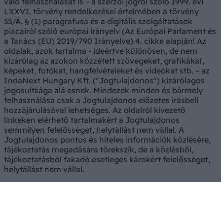
való felhasználását is – a szerzői jogról szóló 1999. évi
LXXVI. törvény rendelkezései értelmében a törvény
35/A. § (1) paragrafusa és a digitális szolgáltatások
piacairól szóló európai irányelv (Az Európai Parlament és
a Tanács (EU) 2019/790 Irányelve) 4. cikke alapján! Az
oldalak, azok tartalma - ideértve különösen, de nem
kizárólag az azokon közzétett szövegeket, grafikákat,
képeket, fotókat, hangfelvételeket és videókat stb. – az
IndaNext Hungary Kft. ("Jogtulajdonos") kizárólagos
jogosultsága alá esnek. Mindezek minden és bármely
felhasználása csak a Jogtulajdonos előzetes írásbeli
hozzájárulásával lehetséges. Az oldalról kivezető
linkeken elérhető tartalmakért a Jogtulajdonos
semmilyen felelősséget, helytállást nem vállal. A
Jogtulajdonos pontos és hiteles információk közlésére,
tájékoztatás megadására törekszik, de a közlésből,
tájékoztatásból fakadó esetleges károkért felelősséget,
helytállást nem vállal.