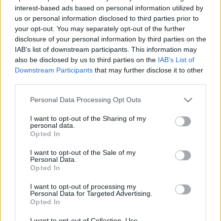
interest-based ads based on personal information utilized by
us or personal information disclosed to third parties prior to
Betegségek A-Z
your opt-out. You may separately opt-out of the further
Tünet
disclosure of your personal information by third parties on the
Vizsgálat
IAB’s list of downstream participants. This information may
Kezelés
also be disclosed by us to third parties on the
IAB’s List of
Életmódváltás
Downstream Participants
that may further disclose it to other
Kutatás
third parties.
Prevenció
Hírek
Please note that this website/app uses one or more Google
Personal Data Processing Opt Outs
Videók
services and may gather and store information including but
Kisállatok egészsége
not limited to your visit or usage behaviour. You may click to
I want to opt-out of the Sharing of my
personal data.
grant or deny consent to Google and its third-party tags to
Opted In
#allergia
#influenza
#cukorbetegség
use your data for below specified purposes in below Google
#orvosmeteorológia
#vérnyomás
#stroke
#rákbetegség
consent section.
I want to opt-out of the Sale of my
#pajzsmirigy
#reflux
#ekcéma
#herpesz
Personal Data.
Regisztráció
Opted In
I want to opt-out of processing my
Personal Data for Targeted Advertising.
Opted In
Boka
I want to opt-out of Collection, Use,