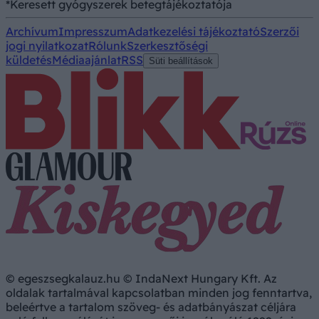
*Keresett gyógyszerek betegtájékoztatója
Archívum
Impresszum
Adatkezelési tájékoztató
Szerzői
jogi nyilatkozat
Rólunk
Szerkesztőségi
küldetés
Médiaajánlat
RSS
Süti beállítások
© egeszsegkalauz.hu © IndaNext Hungary Kft. Az
oldalak tartalmával kapcsolatban minden jog fenntartva,
beleértve a tartalom szöveg- és adatbányászat céljára