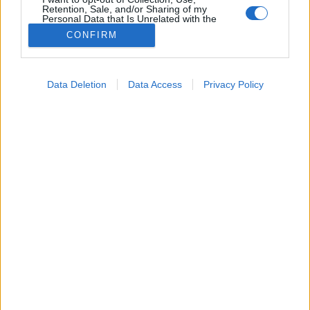
Retention, Sale, and/or Sharing of my
Personal Data that Is Unrelated with the
Boka
Purposes for which it was collected.
CONFIRM
Opted Out
Google consents
Data Deletion
Data Access
Privacy Policy
I want to allow Google to enable storage
related to advertising like cookies on web or
device identifiers in apps.
I want to allow my user data to be sent to
Google for online advertising purposes.
I want to allow Google to send me
personalized advertising.
I want to allow Google to enable storage
related to analytics like cookies on web or
device identifiers in apps.
I want to allow Google to enable storage
related to functionality of the website or app.