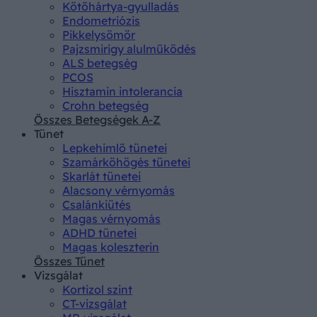
Kötőhártya-gyulladás
Endometriózis
Pikkelysömör
Pajzsmirigy alulműködés
ALS betegség
PCOS
Hisztamin intolerancia
Crohn betegség
Összes Betegségek A-Z
Tünet
Lepkehimlő tünetei
Szamárköhögés tünetei
Skarlát tünetei
Alacsony vérnyomás
Csalánkiütés
Magas vérnyomás
ADHD tünetei
Magas koleszterin
Összes Tünet
Vizsgálat
Kortizol szint
CT-vizsgálat