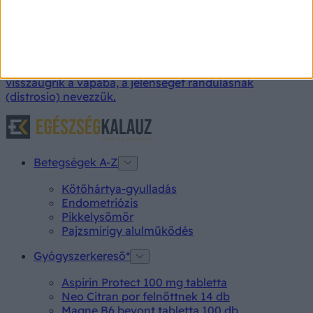
kezelése
Ficamnak nevezzük az izületnek azt az állapotát, amikor
az izületi fej az izületi vápából kimozdul és nem tér vissza
eredeti helyére. Amennyiben az elmozdult izületi fej
visszaugrik a vápába, a jelenséget rándulásnak
(distrosio) nevezzük.
Betegségek A-Z
Kötőhártya-gyulladás
Endometriózis
Pikkelysömör
Pajzsmirigy alulműködés
Gyógyszerkereső*
Aspirin Protect 100 mg tabletta
Neo Citran por felnőttnek 14 db
Magne B6 bevont tabletta 100 db