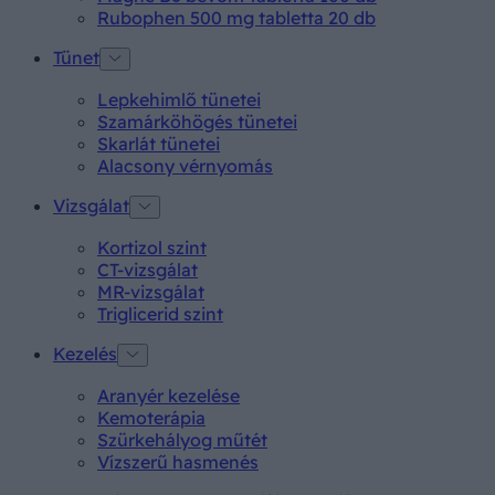
Rubophen 500 mg tabletta 20 db
Tünet
Lepkehimlő tünetei
Szamárköhögés tünetei
Skarlát tünetei
Alacsony vérnyomás
Vizsgálat
Kortizol szint
CT-vizsgálat
MR-vizsgálat
Triglicerid szint
Kezelés
Aranyér kezelése
Kemoterápia
Szürkehályog műtét
Vízszerű hasmenés