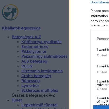
Downstream 
Please note
information 
deny consent
in below Go
Kisállatok egészsége
Betegségek A-Z
Persona
Kötőhártya-gyulladás
Endometriózis
I want t
Pikkelysömör
Opted 
Pajzsmirigy alulműködés
ALS betegség
PCOS
I want t
Hisztamin intolerancia
Opted 
Crohn betegség
Rühesség
I want 
Advertis
Lyme-kór
Opted 
Szklerózis multiplex
Összes Betegségek A-Z
I want t
Tünet
of my P
Lepkehimlő tünetei
was col