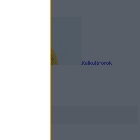
rkereső
Kalkulátorok