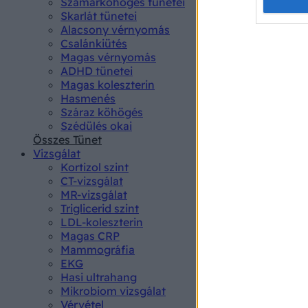
Opted 
Szamárköhögés tünetei
Skarlát tünetei
Alacsony vérnyomás
Google 
Csalánkiütés
Magas vérnyomás
I want t
ADHD tünetei
web or d
Magas koleszterin
Hasmenés
I want t
Száraz köhögés
purpose
Szédülés okai
Összes Tünet
I want 
Vizsgálat
Kortizol szint
I want t
CT-vizsgálat
web or d
MR-vizsgálat
Triglicerid szint
LDL-koleszterin
I want t
Magas CRP
or app.
Mammográfia
EKG
I want t
Hasi ultrahang
Mikrobiom vizsgálat
I want t
Vérvétel