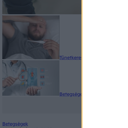
Tünetkereső
Betegségek A-Z
Betegségek