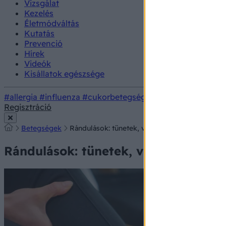
Vizsgálat
Kezelés
Életmódváltás
Kutatás
Prevenció
Hírek
Videók
Kisállatok egészsége
#allergia
#influenza
#cukorbetegség
#orvosmeteorológi
Regisztráció
Betegségek
Rándulások: tünetek, vizsgálatok és kezelések
Rándulások: tünetek, vizsgálatok és