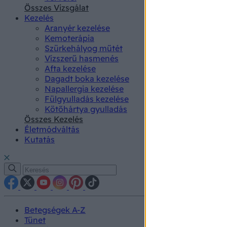
authenti
Összes Vizsgálat
Kezelés
Aranyér kezelése
Kemoterápia
Szürkehályog műtét
Vízszerű hasmenés
Afta kezelése
Dagadt boka kezelése
Napallergia kezelése
Fülgyulladás kezelése
Kötőhártya gyulladás
Összes Kezelés
Életmódváltás
Kutatás
Betegségek A-Z
Tünet