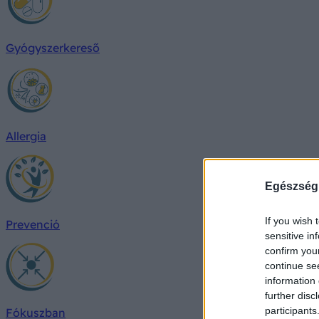
Gyógyszerkereső
Allergia
Egészség
If you wish 
Prevenció
sensitive in
confirm you
continue se
information 
further disc
participants
Fókuszban