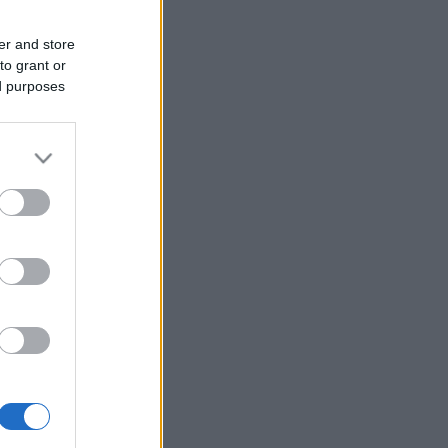
er and store
to grant or
ed purposes