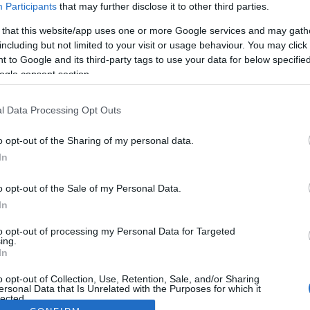
Participants
that may further disclose it to other third parties.
 that this website/app uses one or more Google services and may gath
including but not limited to your visit or usage behaviour. You may click 
 to Google and its third-party tags to use your data for below specifi
ogle consent section.
l Data Processing Opt Outs
o opt-out of the Sharing of my personal data.
In
o opt-out of the Sale of my Personal Data.
In
to opt-out of processing my Personal Data for Targeted
ing.
In
o opt-out of Collection, Use, Retention, Sale, and/or Sharing
ersonal Data that Is Unrelated with the Purposes for which it
lected.