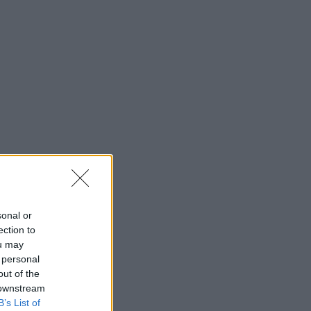
sonal or
ection to
ou may
 personal
out of the
 downstream
B’s List of