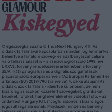
© egeszsegkalauz.hu © IndaNext Hungary Kft. Az
oldalak tartalmával kapcsolatban minden jog fenntartva,
beleértve a tartalom szöveg- és adatbányászat céljára
való felhasználását is – a szerzői jogról szóló 1999. évi
LXXVI. törvény rendelkezései értelmében a törvény
35/A. § (1) paragrafusa és a digitális szolgáltatások
piacairól szóló európai irányelv (Az Európai Parlament és
a Tanács (EU) 2019/790 Irányelve) 4. cikke alapján! Az
oldalak, azok tartalma - ideértve különösen, de nem
kizárólag az azokon közzétett szövegeket, grafikákat,
képeket, fotókat, hangfelvételeket és videókat stb. – az
IndaNext Hungary Kft. ("Jogtulajdonos") kizárólagos
jogosultsága alá esnek. Mindezek minden és bármely
felhasználása csak a Jogtulajdonos előzetes írásbeli