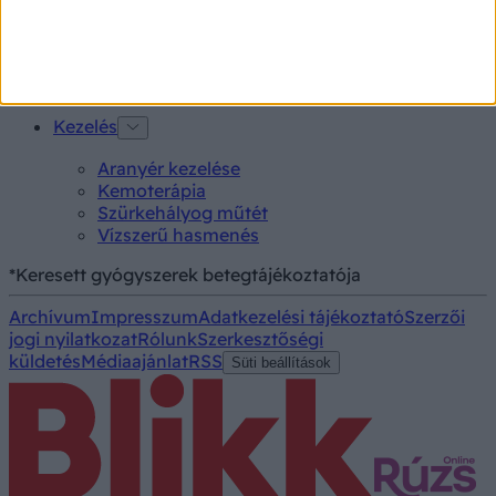
Kortizol szint
CT-vizsgálat
MR-vizsgálat
Triglicerid szint
Kezelés
Aranyér kezelése
Kemoterápia
Szürkehályog műtét
Vízszerű hasmenés
*Keresett gyógyszerek betegtájékoztatója
Archívum
Impresszum
Adatkezelési tájékoztató
Szerzői
jogi nyilatkozat
Rólunk
Szerkesztőségi
küldetés
Médiaajánlat
RSS
Süti beállítások