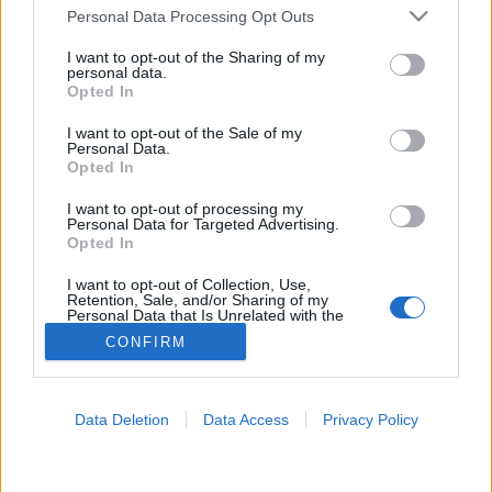
MR-vizsgálat
Please note that this website/app uses one or more Google
Personal Data Processing Opt Outs
Triglicerid szint
services and may gather and store information including but
LDL-koleszterin
not limited to your visit or usage behaviour. You may click to
I want to opt-out of the Sharing of my
Magas CRP
personal data.
grant or deny consent to Google and its third-party tags to
Mammográfia
Opted In
use your data for below specified purposes in below Google
EKG
consent section.
Összes Vizsgálat
I want to opt-out of the Sale of my
Personal Data.
Kezelés
Opted In
Aranyér kezelése
Kemoterápia
I want to opt-out of processing my
Szürkehályog műtét
Personal Data for Targeted Advertising.
Vízszerű hasmenés
Opted In
Afta kezelése
Dagadt boka kezelése
I want to opt-out of Collection, Use,
Retention, Sale, and/or Sharing of my
Napallergia kezelése
Personal Data that Is Unrelated with the
Fülgyulladás kezelése
Purposes for which it was collected.
CONFIRM
Opted Out
Összes Kezelés
Életmódváltás
Kutatás
Google consents
Data Deletion
Data Access
Privacy Policy
I want to allow Google to enable storage
related to advertising like cookies on web or
device identifiers in apps.