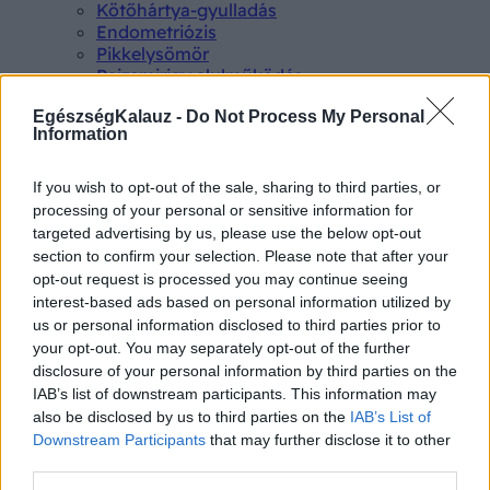
Kötőhártya-gyulladás
Endometriózis
Pikkelysömör
Pajzsmirigy alulműködés
ALS betegség
EgészségKalauz -
Do Not Process My Personal
PCOS
Information
Hisztamin intolerancia
Crohn betegség
Összes Betegségek A-Z
If you wish to opt-out of the sale, sharing to third parties, or
Tünet
processing of your personal or sensitive information for
Lepkehimlő tünetei
targeted advertising by us, please use the below opt-out
Szamárköhögés tünetei
section to confirm your selection. Please note that after your
Skarlát tünetei
opt-out request is processed you may continue seeing
Alacsony vérnyomás
interest-based ads based on personal information utilized by
Csalánkiütés
us or personal information disclosed to third parties prior to
Magas vérnyomás
your opt-out. You may separately opt-out of the further
ADHD tünetei
disclosure of your personal information by third parties on the
Magas koleszterin
IAB’s list of downstream participants. This information may
Összes Tünet
also be disclosed by us to third parties on the
IAB’s List of
Vizsgálat
Downstream Participants
that may further disclose it to other
Kortizol szint
third parties.
CT-vizsgálat