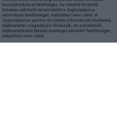
hozzájárulásával lehetséges. Az oldalról kivezető
linkeken elérhető tartalmakért a Jogtulajdonos
semmilyen felelősséget, helytállást nem vállal. A
Jogtulajdonos pontos és hiteles információk közlésére,
tájékoztatás megadására törekszik, de a közlésből,
tájékoztatásból fakadó esetleges károkért felelősséget,
helytállást nem vállal.