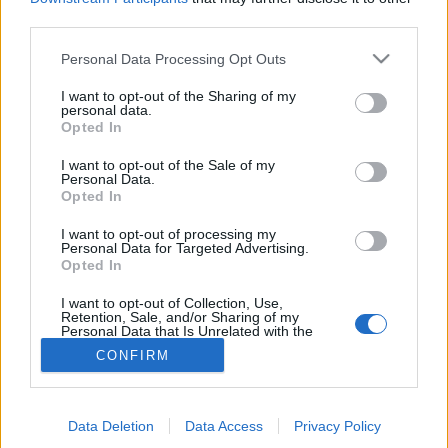
third parties.
Bőrápolás
Please note that this website/app uses one or more Google
Personal Data Processing Opt Outs
services and may gather and store information including but
not limited to your visit or usage behaviour. You may click to
I want to opt-out of the Sharing of my
personal data.
grant or deny consent to Google and its third-party tags to
Opted In
use your data for below specified purposes in below Google
consent section.
I want to opt-out of the Sale of my
Personal Data.
Opted In
I want to opt-out of processing my
Personal Data for Targeted Advertising.
Opted In
I want to opt-out of Collection, Use,
Retention, Sale, and/or Sharing of my
Personal Data that Is Unrelated with the
Purposes for which it was collected.
CONFIRM
Opted Out
Google consents
Data Deletion
Data Access
Privacy Policy
I want to allow Google to enable storage