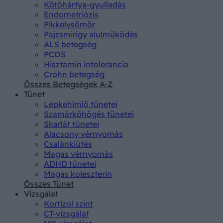
Kötőhártya-gyulladás
Endometriózis
Pikkelysömör
Pajzsmirigy alulműködés
ALS betegség
PCOS
Hisztamin intolerancia
Crohn betegség
Összes Betegségek A-Z
Tünet
Lepkehimlő tünetei
Szamárköhögés tünetei
Skarlát tünetei
Alacsony vérnyomás
Csalánkiütés
Magas vérnyomás
ADHD tünetei
Magas koleszterin
Összes Tünet
Vizsgálat
Kortizol szint
CT-vizsgálat