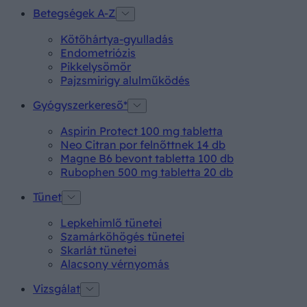
Betegségek A-Z
Kötőhártya-gyulladás
Endometriózis
Pikkelysömör
Pajzsmirigy alulműködés
Gyógyszerkereső*
Aspirin Protect 100 mg tabletta
Neo Citran por felnőttnek 14 db
Magne B6 bevont tabletta 100 db
Rubophen 500 mg tabletta 20 db
Tünet
Lepkehimlő tünetei
Szamárköhögés tünetei
Skarlát tünetei
Alacsony vérnyomás
Vizsgálat