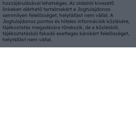
hozzájárulásával lehetséges. Az oldalról kivezető
linkeken elérhető tartalmakért a Jogtulajdonos
semmilyen felelősséget, helytállást nem vállal. A
Jogtulajdonos pontos és hiteles információk közlésére,
tájékoztatás megadására törekszik, de a közlésből,
tájékoztatásból fakadó esetleges károkért felelősséget,
helytállást nem vállal.