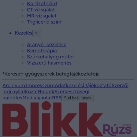
Kortizol szint
CT-vizsgálat
MR-vizsgálat
Triglicerid szint
Kezelés
Aranyér kezelése
Kemoterápia
Szürkehályog műtét
Vízszerű hasmenés
*Keresett gyógyszerek betegtájékoztatója
Archívum
Impresszum
Adatkezelési tájékoztató
Szerzői
jogi nyilatkozat
Rólunk
Szerkesztőségi
küldetés
Médiaajánlat
RSS
Süti beállítások