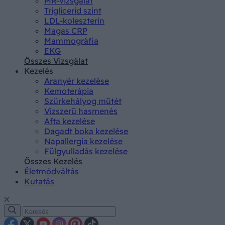
MR-vizsgálat
Triglicerid szint
LDL-koleszterin
Magas CRP
Mammográfia
EKG
Összes Vizsgálat
Kezelés
Aranyér kezelése
Kemoterápia
Szürkehályog műtét
Vízszerű hasmenés
Afta kezelése
Dagadt boka kezelése
Napallergia kezelése
Fülgyulladás kezelése
Összes Kezelés
Életmódváltás
Kutatás