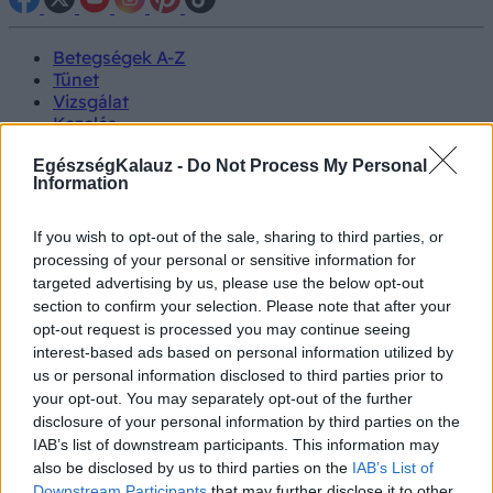
Betegségek A-Z
Tünet
Vizsgálat
Kezelés
Életmódváltás
Kutatás
EgészségKalauz -
Do Not Process My Personal
Information
Prevenció
Hírek
Videók
If you wish to opt-out of the sale, sharing to third parties, or
Kisállatok egészsége
processing of your personal or sensitive information for
targeted advertising by us, please use the below opt-out
#allergia
#influenza
#cukorbetegség
section to confirm your selection. Please note that after your
#orvosmeteorológia
#vérnyomás
#stroke
#rákbetegség
opt-out request is processed you may continue seeing
#pajzsmirigy
#reflux
#ekcéma
#herpesz
interest-based ads based on personal information utilized by
Regisztráció
us or personal information disclosed to third parties prior to
your opt-out. You may separately opt-out of the further
disclosure of your personal information by third parties on the
IAB’s list of downstream participants. This information may
also be disclosed by us to third parties on the
IAB’s List of
Bőrápolás
Downstream Participants
that may further disclose it to other