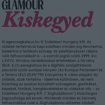
© egeszsegkalauz.hu © IndaNext Hungary Kft. Az
oldalak tartalmával kapcsolatban minden jog fenntartva,
beleértve a tartalom szöveg- és adatbányászat céljára
való felhasználását is – a szerzői jogról szóló 1999. évi
LXXVI. törvény rendelkezései értelmében a törvény
35/A. § (1) paragrafusa és a digitális szolgáltatások
piacairól szóló európai irányelv (Az Európai Parlament és
a Tanács (EU) 2019/790 Irányelve) 4. cikke alapján! Az
oldalak, azok tartalma - ideértve különösen, de nem
kizárólag az azokon közzétett szövegeket, grafikákat,
képeket, fotókat, hangfelvételeket és videókat stb. – az
IndaNext Hungary Kft. ("Jogtulajdonos") kizárólagos
jogosultsága alá esnek. Mindezek minden és bármely
felhasználása csak a Jogtulajdonos előzetes írásbeli