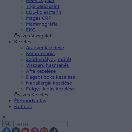
MR-vizsgálat
Triglicerid szint
LDL-koleszterin
Magas CRP
Mammográfia
EKG
Összes Vizsgálat
Kezelés
Aranyér kezelése
Kemoterápia
Szürkehályog műtét
Vízszerű hasmenés
Afta kezelése
Dagadt boka kezelése
Napallergia kezelése
Fülgyulladás kezelése
Összes Kezelés
Életmódváltás
Kutatás