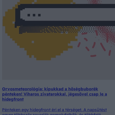
Orvosmeteorológia: kipukkad a hőségbuborék
pénteken! Viharos zivatarokkal, jégesővel csap le a
hidegfront
Pénteken egy hidegfront éri el a térséget. A napsütést
egyre többször zavarják gomolyfelhők, és többfelé