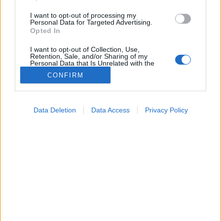
I want to opt-out of processing my
Personal Data for Targeted Advertising.
Opted In
I want to opt-out of Collection, Use,
Retention, Sale, and/or Sharing of my
Personal Data that Is Unrelated with the
Purposes for which it was collected.
CONFIRM
Opted Out
Tünet
Google consents
2026. július 06. 07:04
Data Deletion
Data Access
Privacy Policy
Megosztás
Küldés
Küldés Messengeren
I want to allow Google to enable storage
related to advertising like cookies on web or
device identifiers in apps.
Petrás Gabriella
online szerkesztő
I want to allow my user data to be sent to
Google for online advertising purposes.
I want to allow Google to send me
Néhány egyszerű otthoni praktikával is sokat
personalized advertising.
javíthatunk a bőr állapotán.
I want to allow Google to enable storage