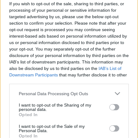
az otthoni praktikákkal újra puha
If you wish to opt-out of the sale, sharing to third parties, or
lehet a bőre
processing of your personal or sensitive information for
targeted advertising by us, please use the below opt-out
section to confirm your selection. Please note that after your
opt-out request is processed you may continue seeing
interest-based ads based on personal information utilized by
us or personal information disclosed to third parties prior to
your opt-out. You may separately opt-out of the further
disclosure of your personal information by third parties on the
IAB’s list of downstream participants. This information may
also be disclosed by us to third parties on the
IAB’s List of
Downstream Participants
that may further disclose it to other
third parties.
Please note that this website/app uses one or more Google
Personal Data Processing Opt Outs
services and may gather and store information including but
not limited to your visit or usage behaviour. You may click to
I want to opt-out of the Sharing of my
personal data.
grant or deny consent to Google and its third-party tags to
Opted In
use your data for below specified purposes in below Google
consent section.
I want to opt-out of the Sale of my
Personal Data.
Opted In