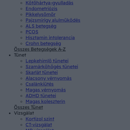
Kötőhártya-gyulladás
Endometriózis
Pikkelysömör
Pajzsmirigy alulműködés
ALS betegség
PCOS
Hisztamin intolerancia
Crohn betegség
Összes Betegségek A-Z
Tünet
Lepkehimlő tünetei
Szamárköhögés tünetei
Skarlát tünetei
Alacsony vérnyomás
Csalánkiütés
Magas vérnyomás
ADHD tünetei
Magas koleszterin
Összes Tünet
Vizsgálat
Kortizol szint
CT-vizsgálat