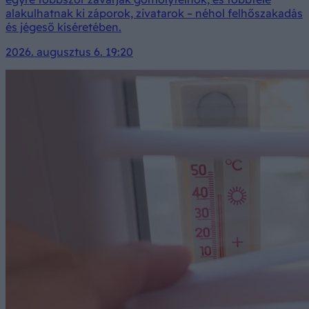
alakulhatnak ki záporok, zivatarok – néhol felhőszakadás
és jégeső kíséretében.
2026. augusztus 6. 19:20