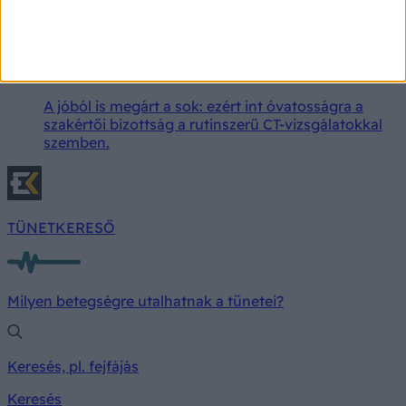
„Ne végezzenek CT-vizsgálatokat panaszmentes
embereken” – javasolja a brit kormány
tanácsadó testülete
A jóból is megárt a sok: ezért int óvatosságra a
szakértői bizottság a rutinszerű CT-vizsgálatokkal
szemben.
TÜNETKERESŐ
Milyen betegségre utalhatnak a tünetei?
Keresés, pl. fejfájás
Keresés