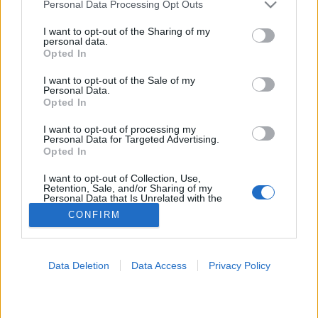
Please note that this website/app uses one or more Google
Personal Data Processing Opt Outs
services and may gather and store information including but
Bőrprobléma
not limited to your visit or usage behaviour. You may click to
I want to opt-out of the Sharing of my
personal data.
grant or deny consent to Google and its third-party tags to
Opted In
use your data for below specified purposes in below Google
consent section.
I want to opt-out of the Sale of my
Personal Data.
Opted In
I want to opt-out of processing my
Personal Data for Targeted Advertising.
Opted In
I want to opt-out of Collection, Use,
Retention, Sale, and/or Sharing of my
Personal Data that Is Unrelated with the
Purposes for which it was collected.
CONFIRM
Opted Out
Google consents
Data Deletion
Data Access
Privacy Policy
I want to allow Google to enable storage
related to advertising like cookies on web or
device identifiers in apps.