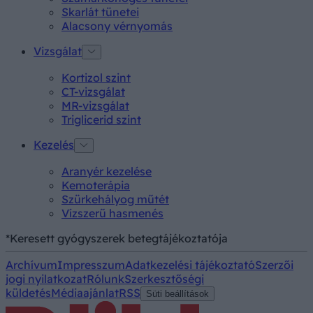
Skarlát tünetei
Alacsony vérnyomás
Vizsgálat
Kortizol szint
CT-vizsgálat
MR-vizsgálat
Triglicerid szint
Kezelés
Aranyér kezelése
Kemoterápia
Szürkehályog műtét
Vízszerű hasmenés
*Keresett gyógyszerek betegtájékoztatója
Archívum
Impresszum
Adatkezelési tájékoztató
Szerzői
jogi nyilatkozat
Rólunk
Szerkesztőségi
küldetés
Médiaajánlat
RSS
Süti beállítások