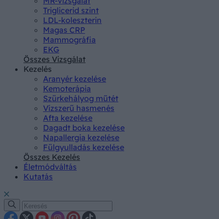
MR-vizsgálat
Triglicerid szint
LDL-koleszterin
Magas CRP
Mammográfia
EKG
Összes Vizsgálat
Kezelés
Aranyér kezelése
Kemoterápia
Szürkehályog műtét
Vízszerű hasmenés
Afta kezelése
Dagadt boka kezelése
Napallergia kezelése
Fülgyulladás kezelése
Összes Kezelés
Életmódváltás
Kutatás