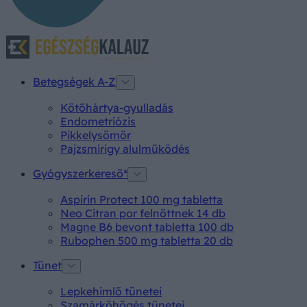
Betegségek A-Z
Kötőhártya-gyulladás
Endometriózis
Pikkelysömör
Pajzsmirigy alulműködés
Gyógyszerkereső*
Aspirin Protect 100 mg tabletta
Neo Citran por felnőttnek 14 db
Magne B6 bevont tabletta 100 db
Rubophen 500 mg tabletta 20 db
Tünet
Lepkehimlő tünetei
Szamárköhögés tünetei