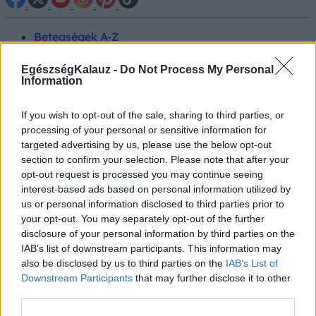
Betegségek A-Z
Tünet
Vizsgálat
EgészségKalauz -
Do Not Process My Personal
Kezelés
Information
Életmódváltás
Kutatás
If you wish to opt-out of the sale, sharing to third parties, or
Prevenció
processing of your personal or sensitive information for
Hírek
targeted advertising by us, please use the below opt-out
Videók
section to confirm your selection. Please note that after your
Kisállatok egészsége
opt-out request is processed you may continue seeing
interest-based ads based on personal information utilized by
#allergia
#influenza
#cukorbetegség
us or personal information disclosed to third parties prior to
#orvosmeteorológia
#vérnyomás
#stroke
#rákbetegség
your opt-out. You may separately opt-out of the further
#pajzsmirigy
#reflux
#ekcéma
#herpesz
disclosure of your personal information by third parties on the
Regisztráció
IAB’s list of downstream participants. This information may
also be disclosed by us to third parties on the
IAB’s List of
Downstream Participants
that may further disclose it to other
third parties.
Bőrprobléma