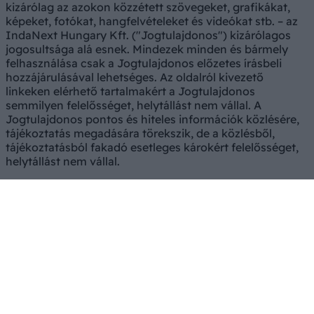
kizárólag az azokon közzétett szövegeket, grafikákat,
képeket, fotókat, hangfelvételeket és videókat stb. – az
IndaNext Hungary Kft. ("Jogtulajdonos") kizárólagos
jogosultsága alá esnek. Mindezek minden és bármely
felhasználása csak a Jogtulajdonos előzetes írásbeli
hozzájárulásával lehetséges. Az oldalról kivezető
linkeken elérhető tartalmakért a Jogtulajdonos
semmilyen felelősséget, helytállást nem vállal. A
Jogtulajdonos pontos és hiteles információk közlésére,
tájékoztatás megadására törekszik, de a közlésből,
tájékoztatásból fakadó esetleges károkért felelősséget,
helytállást nem vállal.