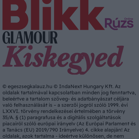
© egeszsegkalauz.hu © IndaNext Hungary Kft. Az
oldalak tartalmával kapcsolatban minden jog fenntartva,
beleértve a tartalom szöveg- és adatbányászat céljára
való felhasználását is – a szerzői jogról szóló 1999. évi
LXXVI. törvény rendelkezései értelmében a törvény
35/A. § (1) paragrafusa és a digitális szolgáltatások
piacairól szóló európai irányelv (Az Európai Parlament és
a Tanács (EU) 2019/790 Irányelve) 4. cikke alapján! Az
oldalak, azok tartalma - ideértve különösen, de nem