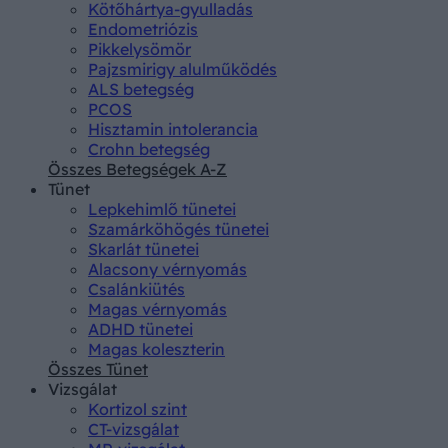
Kötőhártya-gyulladás
Endometriózis
Pikkelysömör
Pajzsmirigy alulműködés
ALS betegség
PCOS
Hisztamin intolerancia
Crohn betegség
Összes Betegségek A-Z
Tünet
Lepkehimlő tünetei
Szamárköhögés tünetei
Skarlát tünetei
Alacsony vérnyomás
Csalánkiütés
Magas vérnyomás
ADHD tünetei
Magas koleszterin
Összes Tünet
Vizsgálat
Kortizol szint
CT-vizsgálat