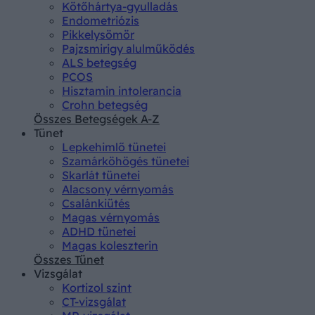
Kötőhártya-gyulladás
Endometriózis
Pikkelysömör
Pajzsmirigy alulműködés
ALS betegség
PCOS
Hisztamin intolerancia
Crohn betegség
Összes Betegségek A-Z
Tünet
Lepkehimlő tünetei
Szamárköhögés tünetei
Skarlát tünetei
Alacsony vérnyomás
Csalánkiütés
Magas vérnyomás
ADHD tünetei
Magas koleszterin
Összes Tünet
Vizsgálat
Kortizol szint
CT-vizsgálat