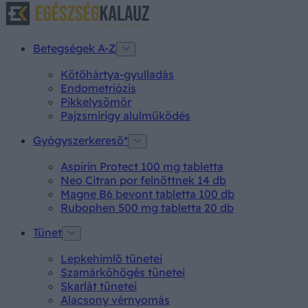
Betegségek A-Z
Kötőhártya-gyulladás
Endometriózis
Pikkelysömör
Pajzsmirigy alulműködés
Gyógyszerkereső*
Aspirin Protect 100 mg tabletta
Neo Citran por felnőttnek 14 db
Magne B6 bevont tabletta 100 db
Rubophen 500 mg tabletta 20 db
Tünet
Lepkehimlő tünetei
Szamárköhögés tünetei
Skarlát tünetei
Alacsony vérnyomás