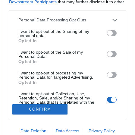
Downstream Participants
that may further disclose it to other
third parties.
Cica
Please note that this website/app uses one or more Google
Personal Data Processing Opt Outs
services and may gather and store information including but
not limited to your visit or usage behaviour. You may click to
I want to opt-out of the Sharing of my
personal data.
grant or deny consent to Google and its third-party tags to
Opted In
use your data for below specified purposes in below Google
consent section.
I want to opt-out of the Sale of my
Personal Data.
Opted In
I want to opt-out of processing my
Personal Data for Targeted Advertising.
Opted In
I want to opt-out of Collection, Use,
Retention, Sale, and/or Sharing of my
Personal Data that Is Unrelated with the
Purposes for which it was collected.
CONFIRM
Opted Out
Google consents
Data Deletion
Data Access
Privacy Policy
I want to allow Google to enable storage