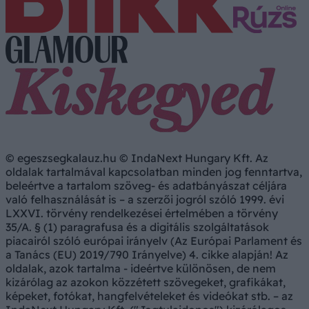
© egeszsegkalauz.hu © IndaNext Hungary Kft. Az
oldalak tartalmával kapcsolatban minden jog fenntartva,
beleértve a tartalom szöveg- és adatbányászat céljára
való felhasználását is – a szerzői jogról szóló 1999. évi
LXXVI. törvény rendelkezései értelmében a törvény
35/A. § (1) paragrafusa és a digitális szolgáltatások
piacairól szóló európai irányelv (Az Európai Parlament és
a Tanács (EU) 2019/790 Irányelve) 4. cikke alapján! Az
oldalak, azok tartalma - ideértve különösen, de nem
kizárólag az azokon közzétett szövegeket, grafikákat,
képeket, fotókat, hangfelvételeket és videókat stb. – az