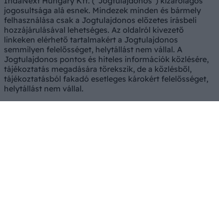
IndaNext Hungary Kft. ("Jogtulajdonos") kizárólagos
jogosultsága alá esnek. Mindezek minden és bármely
felhasználása csak a Jogtulajdonos előzetes írásbeli
hozzájárulásával lehetséges. Az oldalról kivezető
linkeken elérhető tartalmakért a Jogtulajdonos
semmilyen felelősséget, helytállást nem vállal. A
Jogtulajdonos pontos és hiteles információk közlésére,
tájékoztatás megadására törekszik, de a közlésből,
tájékoztatásból fakadó esetleges károkért felelősséget,
helytállást nem vállal.