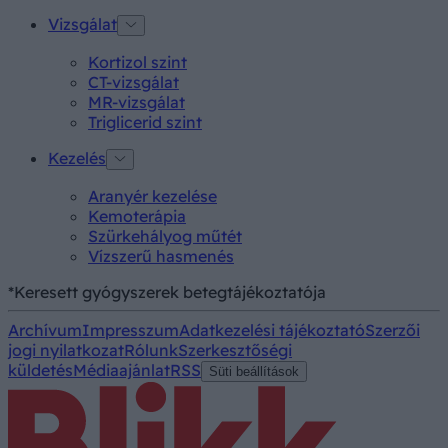
Vizsgálat
Kortizol szint
CT-vizsgálat
MR-vizsgálat
Triglicerid szint
Kezelés
Aranyér kezelése
Kemoterápia
Szürkehályog műtét
Vízszerű hasmenés
*Keresett gyógyszerek betegtájékoztatója
Archívum
Impresszum
Adatkezelési tájékoztató
Szerzői
jogi nyilatkozat
Rólunk
Szerkesztőségi
küldetés
Médiaajánlat
RSS
Süti beállítások