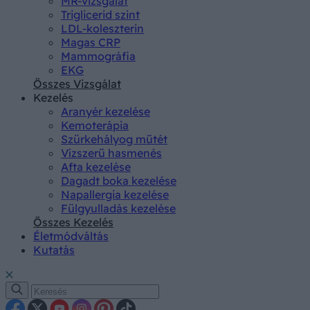
MR-vizsgálat
Triglicerid szint
LDL-koleszterin
Magas CRP
Mammográfia
EKG
Összes Vizsgálat
Kezelés
Aranyér kezelése
Kemoterápia
Szürkehályog műtét
Vízszerű hasmenés
Afta kezelése
Dagadt boka kezelése
Napallergia kezelése
Fülgyulladás kezelése
Összes Kezelés
Életmódváltás
Kutatás