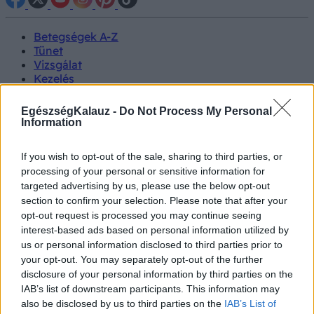
Betegségek A-Z
Tünet
Vizsgálat
Kezelés
Életmódváltás
Kutatás
EgészségKalauz -
Do Not Process My Personal
Prevenció
Information
Hírek
Videók
If you wish to opt-out of the sale, sharing to third parties, or
Kisállatok egészsége
processing of your personal or sensitive information for
targeted advertising by us, please use the below opt-out
#allergia
#influenza
#cukorbetegség
section to confirm your selection. Please note that after your
#orvosmeteorológia
#vérnyomás
#stroke
#rákbetegség
opt-out request is processed you may continue seeing
#pajzsmirigy
#reflux
#ekcéma
#herpesz
interest-based ads based on personal information utilized by
Regisztráció
us or personal information disclosed to third parties prior to
your opt-out. You may separately opt-out of the further
disclosure of your personal information by third parties on the
IAB’s list of downstream participants. This information may
also be disclosed by us to third parties on the
IAB’s List of
Cica