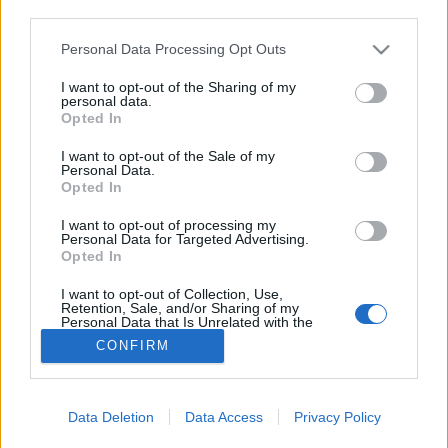
MR-vizsgálat
third parties.
Triglicerid szint
LDL-koleszterin
Please note that this website/app uses one or more Google
Personal Data Processing Opt Outs
Magas CRP
services and may gather and store information including but
Mammográfia
not limited to your visit or usage behaviour. You may click to
I want to opt-out of the Sharing of my
EKG
personal data.
grant or deny consent to Google and its third-party tags to
Opted In
Összes Vizsgálat
use your data for below specified purposes in below Google
Kezelés
consent section.
I want to opt-out of the Sale of my
Aranyér kezelése
Personal Data.
Kemoterápia
Opted In
Szürkehályog műtét
Vízszerű hasmenés
I want to opt-out of processing my
Afta kezelése
Personal Data for Targeted Advertising.
Opted In
Dagadt boka kezelése
Napallergia kezelése
I want to opt-out of Collection, Use,
Fülgyulladás kezelése
Retention, Sale, and/or Sharing of my
Összes Kezelés
Personal Data that Is Unrelated with the
Purposes for which it was collected.
Életmódváltás
CONFIRM
Opted Out
Kutatás
Google consents
Data Deletion
Data Access
Privacy Policy
I want to allow Google to enable storage