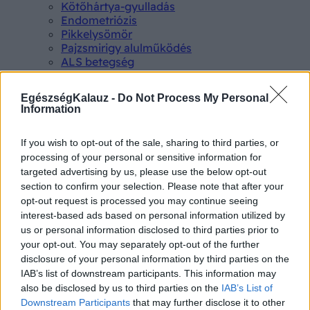
Kötőhártya-gyulladás
Endometriózis
Pikkelysömör
Pajzsmirigy alulműködés
ALS betegség
PCOS
Hisztamin intolerancia
EgészségKalauz -
Do Not Process My Personal
Crohn betegség
Information
Összes Betegségek A-Z
Tünet
If you wish to opt-out of the sale, sharing to third parties, or
Lepkehimlő tünetei
Szamárköhögés tünetei
processing of your personal or sensitive information for
Skarlát tünetei
targeted advertising by us, please use the below opt-out
Alacsony vérnyomás
section to confirm your selection. Please note that after your
Csalánkiütés
opt-out request is processed you may continue seeing
Magas vérnyomás
interest-based ads based on personal information utilized by
ADHD tünetei
us or personal information disclosed to third parties prior to
Magas koleszterin
your opt-out. You may separately opt-out of the further
Összes Tünet
disclosure of your personal information by third parties on the
Vizsgálat
IAB’s list of downstream participants. This information may
Kortizol szint
also be disclosed by us to third parties on the
IAB’s List of
CT-vizsgálat
Downstream Participants
that may further disclose it to other