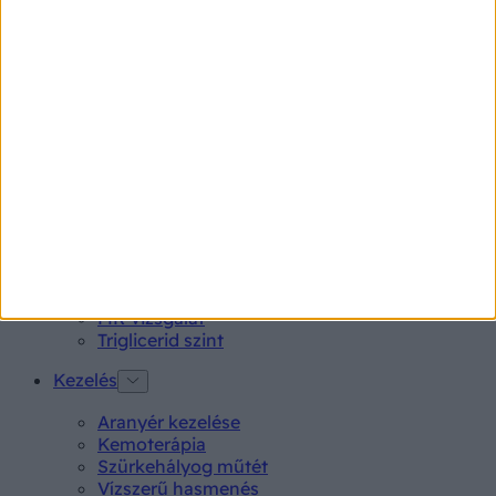
Magne B6 bevont tabletta 100 db
Rubophen 500 mg tabletta 20 db
Tünet
Lepkehimlő tünetei
Szamárköhögés tünetei
Skarlát tünetei
Alacsony vérnyomás
Vizsgálat
Kortizol szint
CT-vizsgálat
MR-vizsgálat
Triglicerid szint
Kezelés
Aranyér kezelése
Kemoterápia
Szürkehályog műtét
Vízszerű hasmenés