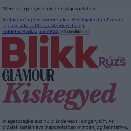
*Keresett gyógyszerek betegtájékoztatója
Archívum
Impresszum
Adatkezelési tájékoztató
Szerzői
jogi nyilatkozat
Rólunk
Szerkesztőségi
küldetés
Médiaajánlat
RSS
Süti beállítások
© egeszsegkalauz.hu © IndaNext Hungary Kft. Az
oldalak tartalmával kapcsolatban minden jog fenntartva,