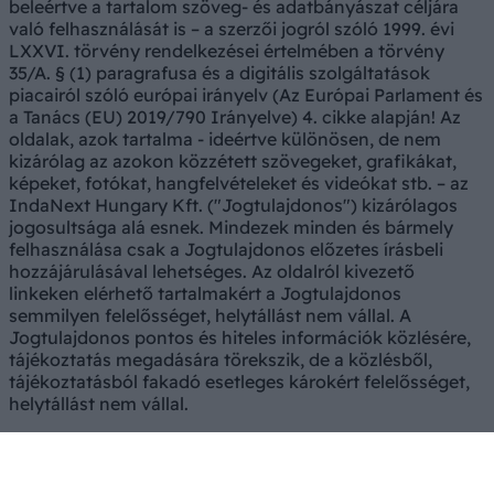
beleértve a tartalom szöveg- és adatbányászat céljára
való felhasználását is – a szerzői jogról szóló 1999. évi
LXXVI. törvény rendelkezései értelmében a törvény
35/A. § (1) paragrafusa és a digitális szolgáltatások
piacairól szóló európai irányelv (Az Európai Parlament és
a Tanács (EU) 2019/790 Irányelve) 4. cikke alapján! Az
oldalak, azok tartalma - ideértve különösen, de nem
kizárólag az azokon közzétett szövegeket, grafikákat,
képeket, fotókat, hangfelvételeket és videókat stb. – az
IndaNext Hungary Kft. ("Jogtulajdonos") kizárólagos
jogosultsága alá esnek. Mindezek minden és bármely
felhasználása csak a Jogtulajdonos előzetes írásbeli
hozzájárulásával lehetséges. Az oldalról kivezető
linkeken elérhető tartalmakért a Jogtulajdonos
semmilyen felelősséget, helytállást nem vállal. A
Jogtulajdonos pontos és hiteles információk közlésére,
tájékoztatás megadására törekszik, de a közlésből,
tájékoztatásból fakadó esetleges károkért felelősséget,
helytállást nem vállal.