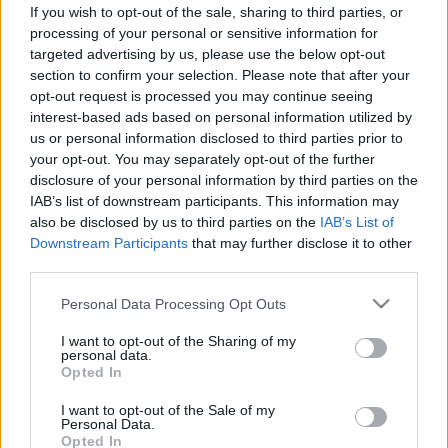
If you wish to opt-out of the sale, sharing to third parties, or
#allergia
#influenza
#cukorbetegség
processing of your personal or sensitive information for
#orvosmeteorológia
#vérnyomás
#stroke
#rákbetegség
targeted advertising by us, please use the below opt-out
#pajzsmirigy
#reflux
#ekcéma
#herpesz
section to confirm your selection. Please note that after your
Regisztráció
opt-out request is processed you may continue seeing
interest-based ads based on personal information utilized by
5 táplálékkiegészítő,
us or personal information disclosed to third parties prior to
amit érdemes lehet
Életmódorvoslás
Táplálkozás
your opt-out. You may separately opt-out of the further
kerülni magas
disclosure of your personal information by third parties on the
vérnyomás esetén
IAB’s list of downstream participants. This information may
5 táplálékkiegészítő, amit érdemes
also be disclosed by us to third parties on the
IAB’s List of
Downstream Participants
that may further disclose it to other
lehet kerülni magas vérnyomás
third parties.
esetén
Please note that this website/app uses one or more Google
Personal Data Processing Opt Outs
services and may gather and store information including but
not limited to your visit or usage behaviour. You may click to
I want to opt-out of the Sharing of my
personal data.
grant or deny consent to Google and its third-party tags to
Opted In
use your data for below specified purposes in below Google
consent section.
I want to opt-out of the Sale of my
Personal Data.
Opted In