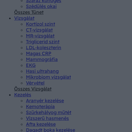
Száraz köhögés
Szédülés okai
Összes Tünet
Vizsgálat
Kortizol szint
CT-vizsgálat
MR-vizsgálat
Triglicerid szint
LDL-koleszterin
Magas CRP
Mammográfia
EKG
Hasi ultrahang
Mikrobiom vizsgálat
Vérvétel
Összes Vizsgálat
Kezelés
Aranyér kezelése
Kemoterápia
Szürkehályog műtét
Vízszerű hasmenés
Afta kezelése
Dagadt boka kezelése