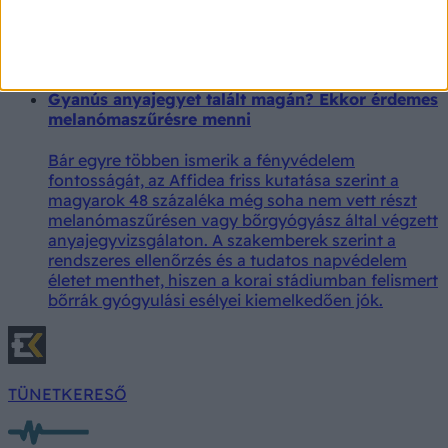
kutatás mutatta meg, mi zajlik pontosan ilyenkor
A szív is súlyosan károsodhat villámcsapás során.
Gyanús anyajegyet talált magán? Ekkor érdemes
melanómaszűrésre menni
Bár egyre többen ismerik a fényvédelem
fontosságát, az Affidea friss kutatása szerint a
magyarok 48 százaléka még soha nem vett részt
melanómaszűrésen vagy bőrgyógyász által végzett
anyajegyvizsgálaton. A szakemberek szerint a
rendszeres ellenőrzés és a tudatos napvédelem
életet menthet, hiszen a korai stádiumban felismert
bőrrák gyógyulási esélyei kiemelkedően jók.
TÜNETKERESŐ