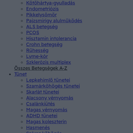
Kötőhártya-gyulladás
Endometriózis
Pikkelysömör
Pajzsmirigy alulműködés
ALS betegség
PCOS
Hisztamin intolerancia
Crohn betegség
Rühesség
Lyme-kór
Szklerózis multiplex
Összes Betegségek A-Z
Tünet
Lepkehimlő tünetei
Szamárköhögés tünetei
Skarlát tünetei
Alacsony vérnyomás
Csalánkiütés
Magas vérnyomás
ADHD tünetei
Magas koleszterin
Hasmenés