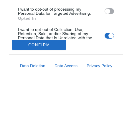
I want to opt-out of processing my
Personal Data for Targeted Advertising.
Opted In
I want to opt-out of Collection, Use,
Retention, Sale, and/or Sharing of my
Personal Data that Is Unrelated with the
Purposes for which it was collected.
CONFIRM
Opted Out
Google consents
Data Deletion
Data Access
Privacy Policy
I want to allow Google to enable storage
related to advertising like cookies on web or
device identifiers in apps.
I want to allow my user data to be sent to
Google for online advertising purposes.
I want to allow Google to send me
personalized advertising.
I want to allow Google to enable storage