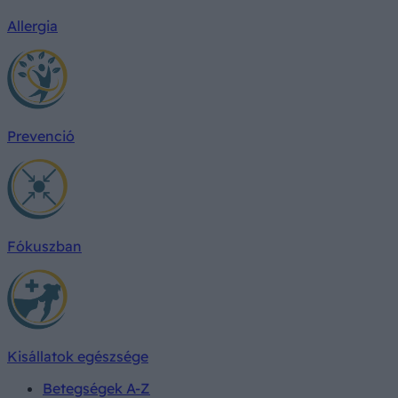
Allergia
Prevenció
Fókuszban
Kisállatok egészsége
Betegségek A-Z