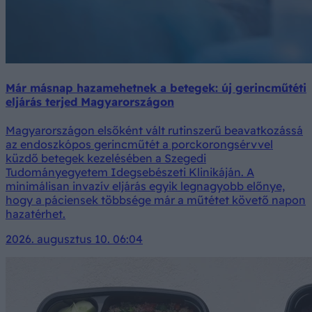
Már másnap hazamehetnek a betegek: új gerincműtéti
eljárás terjed Magyarországon
Magyarországon elsőként vált rutinszerű beavatkozássá
az endoszkópos gerincműtét a porckorongsérvvel
küzdő betegek kezelésében a Szegedi
Tudományegyetem Idegsebészeti Klinikáján. A
minimálisan invazív eljárás egyik legnagyobb előnye,
hogy a páciensek többsége már a műtétet követő napon
hazatérhet.
2026. augusztus 10. 06:04