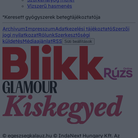
Vízszerű hasmenés
*Keresett gyógyszerek betegtájékoztatója
Archívum
Impresszum
Adatkezelési tájékoztató
Szerzői
jogi nyilatkozat
Rólunk
Szerkesztőségi
küldetés
Médiaajánlat
RSS
Süti beállítások
© egeszsegkalauz.hu © IndaNext Hungary Kft. Az