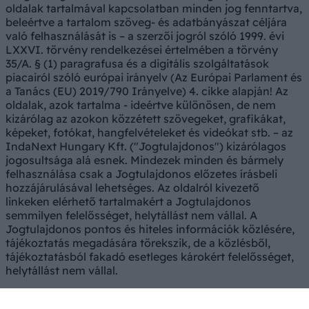
oldalak tartalmával kapcsolatban minden jog fenntartva,
beleértve a tartalom szöveg- és adatbányászat céljára
való felhasználását is – a szerzői jogról szóló 1999. évi
LXXVI. törvény rendelkezései értelmében a törvény
35/A. § (1) paragrafusa és a digitális szolgáltatások
piacairól szóló európai irányelv (Az Európai Parlament és
a Tanács (EU) 2019/790 Irányelve) 4. cikke alapján! Az
oldalak, azok tartalma - ideértve különösen, de nem
kizárólag az azokon közzétett szövegeket, grafikákat,
képeket, fotókat, hangfelvételeket és videókat stb. – az
IndaNext Hungary Kft. ("Jogtulajdonos") kizárólagos
jogosultsága alá esnek. Mindezek minden és bármely
felhasználása csak a Jogtulajdonos előzetes írásbeli
hozzájárulásával lehetséges. Az oldalról kivezető
linkeken elérhető tartalmakért a Jogtulajdonos
semmilyen felelősséget, helytállást nem vállal. A
Jogtulajdonos pontos és hiteles információk közlésére,
tájékoztatás megadására törekszik, de a közlésből,
tájékoztatásból fakadó esetleges károkért felelősséget,
helytállást nem vállal.