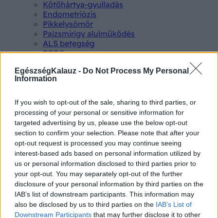
Kötőhártya-gyulladás
Endometriózis
Pikkelysömör
Pajzsmirigy alulműködés
ALS betegség
PCOS
Hisztamin intolerancia
EgészségKalauz -
Do Not Process My Personal
Crohn betegség
Information
Összes Betegségek A-Z
Tünet
Lepkehimlő tünetei
If you wish to opt-out of the sale, sharing to third parties, or
Szamárköhögés tünetei
processing of your personal or sensitive information for
Skarlát tünetei
targeted advertising by us, please use the below opt-out
Alacsony vérnyomás
section to confirm your selection. Please note that after your
Csalánkiütés
opt-out request is processed you may continue seeing
Magas vérnyomás
interest-based ads based on personal information utilized by
ADHD tünetei
us or personal information disclosed to third parties prior to
Magas koleszterin
your opt-out. You may separately opt-out of the further
Összes Tünet
disclosure of your personal information by third parties on the
Vizsgálat
IAB’s list of downstream participants. This information may
Kortizol szint
also be disclosed by us to third parties on the
IAB’s List of
CT-vizsgálat
Downstream Participants
that may further disclose it to other