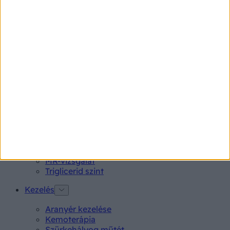
Aspirin Protect 100 mg tabletta
Neo Citran por felnőttnek 14 db
Magne B6 bevont tabletta 100 db
Rubophen 500 mg tabletta 20 db
Tünet
Lepkehimlő tünetei
Szamárköhögés tünetei
Skarlát tünetei
Alacsony vérnyomás
Vizsgálat
Kortizol szint
CT-vizsgálat
MR-vizsgálat
Triglicerid szint
Kezelés
Aranyér kezelése
Kemoterápia
Szürkehályog műtét