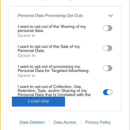
MR-vizsgálat
third parties.
Triglicerid szint
LDL-koleszterin
Please note that this website/app uses one or more Google
Personal Data Processing Opt Outs
Magas CRP
services and may gather and store information including but
Mammográfia
not limited to your visit or usage behaviour. You may click to
I want to opt-out of the Sharing of my
EKG
personal data.
grant or deny consent to Google and its third-party tags to
Összes Vizsgálat
Opted In
use your data for below specified purposes in below Google
Kezelés
consent section.
Aranyér kezelése
I want to opt-out of the Sale of my
Personal Data.
Kemoterápia
Opted In
Szürkehályog műtét
Vízszerű hasmenés
I want to opt-out of processing my
Afta kezelése
Personal Data for Targeted Advertising.
Dagadt boka kezelése
Opted In
Napallergia kezelése
I want to opt-out of Collection, Use,
Fülgyulladás kezelése
Retention, Sale, and/or Sharing of my
Összes Kezelés
Personal Data that Is Unrelated with the
Életmódváltás
Purposes for which it was collected.
CONFIRM
Opted Out
Kutatás
Google consents
Data Deletion
Data Access
Privacy Policy
I want to allow Google to enable storage