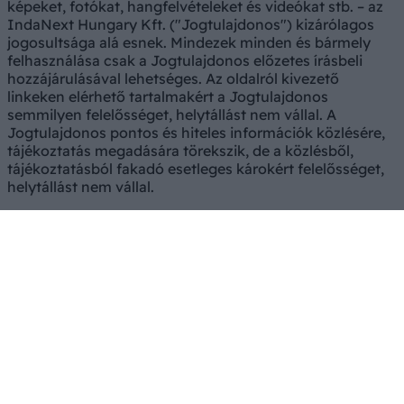
képeket, fotókat, hangfelvételeket és videókat stb. – az
IndaNext Hungary Kft. ("Jogtulajdonos") kizárólagos
jogosultsága alá esnek. Mindezek minden és bármely
felhasználása csak a Jogtulajdonos előzetes írásbeli
hozzájárulásával lehetséges. Az oldalról kivezető
linkeken elérhető tartalmakért a Jogtulajdonos
semmilyen felelősséget, helytállást nem vállal. A
Jogtulajdonos pontos és hiteles információk közlésére,
tájékoztatás megadására törekszik, de a közlésből,
tájékoztatásból fakadó esetleges károkért felelősséget,
helytállást nem vállal.