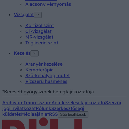
Alacsony vérnyomás
Vizsgálat
Kortizol szint
CT-vizsgálat
MR-vizsgálat
Triglicerid szint
Kezelés
Aranyér kezelése
Kemoterápia
Szürkehályog műtét
Vízszerű hasmenés
*Keresett gyógyszerek betegtájékoztatója
Archívum
Impresszum
Adatkezelési tájékoztató
Szerzői
jogi nyilatkozat
Rólunk
Szerkesztőségi
küldetés
Médiaajánlat
RSS
Süti beállítások