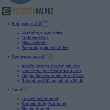
Betegségek A-Z
Kötőhártya-gyulladás
Endometriózis
Pikkelysömör
Pajzsmirigy alulműködés
Gyógyszerkereső*
Aspirin Protect 100 mg tabletta
Neo Citran por felnőttnek 14 db
Magne B6 bevont tabletta 100 db
Rubophen 500 mg tabletta 20 db
Tünet
Lepkehimlő tünetei
Szamárköhögés tünetei
Skarlát tünetei