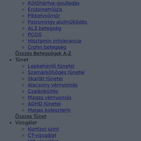
Kötőhártya-gyulladás
Endometriózis
Pikkelysömör
Pajzsmirigy alulműködés
ALS betegség
PCOS
Hisztamin intolerancia
Crohn betegség
Összes Betegségek A-Z
Tünet
Lepkehimlő tünetei
Szamárköhögés tünetei
Skarlát tünetei
Alacsony vérnyomás
Csalánkiütés
Magas vérnyomás
ADHD tünetei
Magas koleszterin
Összes Tünet
Vizsgálat
Kortizol szint
CT-vizsgálat