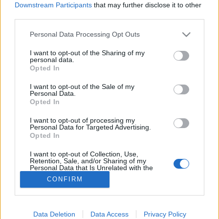
Downstream Participants
that may further disclose it to other
third parties.
Egészségügy
Please note that this website/app uses one or more Google
Personal Data Processing Opt Outs
services and may gather and store information including but
not limited to your visit or usage behaviour. You may click to
I want to opt-out of the Sharing of my
personal data.
grant or deny consent to Google and its third-party tags to
Opted In
use your data for below specified purposes in below Google
consent section.
I want to opt-out of the Sale of my
Personal Data.
Opted In
I want to opt-out of processing my
Personal Data for Targeted Advertising.
Opted In
I want to opt-out of Collection, Use,
Retention, Sale, and/or Sharing of my
Personal Data that Is Unrelated with the
Purposes for which it was collected.
CONFIRM
Opted Out
Google consents
Data Deletion
Data Access
Privacy Policy