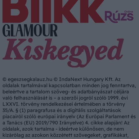
© egeszsegkalauz.hu © IndaNext Hungary Kft. Az
oldalak tartalmával kapcsolatban minden jog fenntartva,
beleértve a tartalom szöveg- és adatbányászat céljára
való felhasználását is – a szerzői jogról szóló 1999. évi
LXXVI. törvény rendelkezései értelmében a törvény
35/A. § (1) paragrafusa és a digitális szolgáltatások
piacairól szóló európai irányelv (Az Európai Parlament és
a Tanács (EU) 2019/790 Irányelve) 4. cikke alapján! Az
oldalak, azok tartalma - ideértve különösen, de nem
kizárólag az azokon közzétett szövegeket, grafikákat,