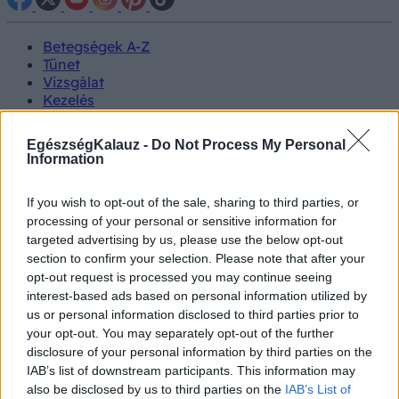
Betegségek A-Z
Tünet
Vizsgálat
Kezelés
Életmódváltás
Kutatás
EgészségKalauz -
Do Not Process My Personal
Prevenció
Information
Hírek
Videók
If you wish to opt-out of the sale, sharing to third parties, or
Kisállatok egészsége
processing of your personal or sensitive information for
targeted advertising by us, please use the below opt-out
#allergia
#influenza
#cukorbetegség
section to confirm your selection. Please note that after your
#orvosmeteorológia
#vérnyomás
#stroke
#rákbetegség
opt-out request is processed you may continue seeing
#pajzsmirigy
#reflux
#ekcéma
#herpesz
interest-based ads based on personal information utilized by
Regisztráció
us or personal information disclosed to third parties prior to
your opt-out. You may separately opt-out of the further
disclosure of your personal information by third parties on the
IAB’s list of downstream participants. This information may
also be disclosed by us to third parties on the
IAB’s List of
Egészségügy