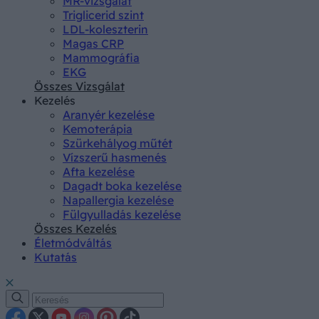
MR-vizsgálat
Triglicerid szint
LDL-koleszterin
Magas CRP
Mammográfia
EKG
Összes Vizsgálat
Kezelés
Aranyér kezelése
Kemoterápia
Szürkehályog műtét
Vízszerű hasmenés
Afta kezelése
Dagadt boka kezelése
Napallergia kezelése
Fülgyulladás kezelése
Összes Kezelés
Életmódváltás
Kutatás