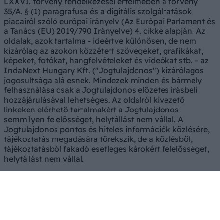
LXXVI. törvény rendelkezései értelmében a törvény
35/A. § (1) paragrafusa és a digitális szolgáltatások
piacairól szóló európai irányelv (Az Európai Parlament és
a Tanács (EU) 2019/790 Irányelve) 4. cikke alapján! Az
oldalak, azok tartalma - ideértve különösen, de nem
kizárólag az azokon közzétett szövegeket, grafikákat,
képeket, fotókat, hangfelvételeket és videókat stb. – az
IndaNext Hungary Kft. ("Jogtulajdonos") kizárólagos
jogosultsága alá esnek. Mindezek minden és bármely
felhasználása csak a Jogtulajdonos előzetes írásbeli
hozzájárulásával lehetséges. Az oldalról kivezető
linkeken elérhető tartalmakért a Jogtulajdonos
semmilyen felelősséget, helytállást nem vállal. A
Jogtulajdonos pontos és hiteles információk közlésére,
tájékoztatás megadására törekszik, de a közlésből,
tájékoztatásból fakadó esetleges károkért felelősséget,
helytállást nem vállal.