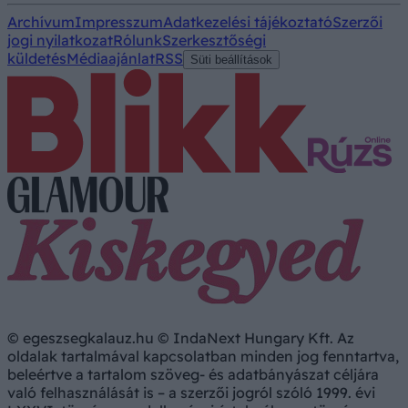
Archívum
Impresszum
Adatkezelési tájékoztató
Szerzői
jogi nyilatkozat
Rólunk
Szerkesztőségi
küldetés
Médiaajánlat
RSS
Süti beállítások
© egeszsegkalauz.hu © IndaNext Hungary Kft. Az
oldalak tartalmával kapcsolatban minden jog fenntartva,
beleértve a tartalom szöveg- és adatbányászat céljára
való felhasználását is – a szerzői jogról szóló 1999. évi