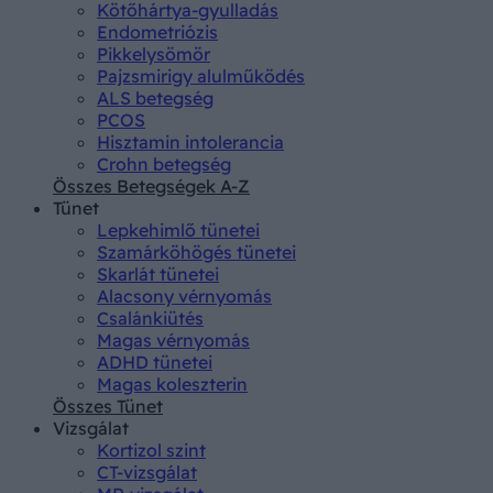
Kötőhártya-gyulladás
Endometriózis
Pikkelysömör
Pajzsmirigy alulműködés
ALS betegség
PCOS
Hisztamin intolerancia
Crohn betegség
Összes Betegségek A-Z
Tünet
Lepkehimlő tünetei
Szamárköhögés tünetei
Skarlát tünetei
Alacsony vérnyomás
Csalánkiütés
Magas vérnyomás
ADHD tünetei
Magas koleszterin
Összes Tünet
Vizsgálat
Kortizol szint
CT-vizsgálat