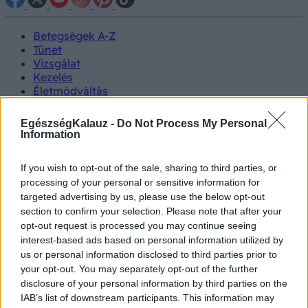
Betegségek A-Z
Tünet
Vizsgálat
Kezelés
Életmódváltás
Kutatás
Prevenció
EgészségKalauz -
Do Not Process My Personal
Hírek
Information
Videók
Kisállatok egészsége
If you wish to opt-out of the sale, sharing to third parties, or
processing of your personal or sensitive information for
#allergia
#influenza
#cukorbetegség
targeted advertising by us, please use the below opt-out
#orvosmeteorológia
#vérnyomás
#stroke
#rákbetegség
section to confirm your selection. Please note that after your
#pajzsmirigy
#reflux
#ekcéma
#herpesz
opt-out request is processed you may continue seeing
Regisztráció
interest-based ads based on personal information utilized by
us or personal information disclosed to third parties prior to
your opt-out. You may separately opt-out of the further
disclosure of your personal information by third parties on the
IAB’s list of downstream participants. This information may
Élelmiszer