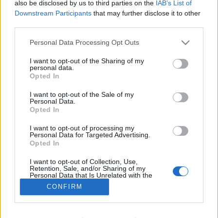
also be disclosed by us to third parties on the
IAB’s List of
Downstream Participants
that may further disclose it to other
Élelmiszer
third parties.
Please note that this website/app uses one or more Google
Personal Data Processing Opt Outs
services and may gather and store information including but
not limited to your visit or usage behaviour. You may click to
I want to opt-out of the Sharing of my
personal data.
grant or deny consent to Google and its third-party tags to
Opted In
use your data for below specified purposes in below Google
consent section.
I want to opt-out of the Sale of my
Personal Data.
Opted In
I want to opt-out of processing my
Personal Data for Targeted Advertising.
Opted In
I want to opt-out of Collection, Use,
Retention, Sale, and/or Sharing of my
Personal Data that Is Unrelated with the
Purposes for which it was collected.
CONFIRM
Opted Out
Google consents