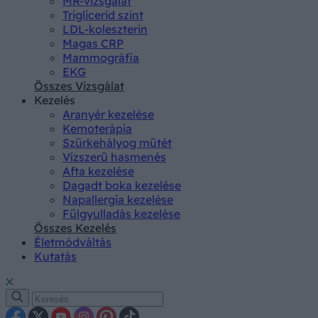
MR-vizsgálat
Triglicerid szint
LDL-koleszterin
Magas CRP
Mammográfia
EKG
Összes Vizsgálat
Kezelés
Aranyér kezelése
Kemoterápia
Szürkehályog műtét
Vízszerű hasmenés
Afta kezelése
Dagadt boka kezelése
Napallergia kezelése
Fülgyulladás kezelése
Összes Kezelés
Életmódváltás
Kutatás