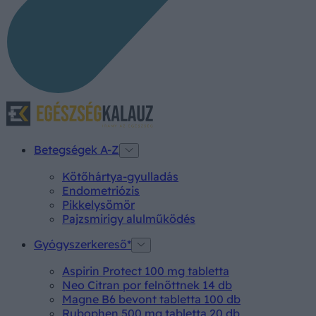
Betegségek A-Z
Kötőhártya-gyulladás
Endometriózis
Pikkelysömör
Pajzsmirigy alulműködés
Gyógyszerkereső*
Aspirin Protect 100 mg tabletta
Neo Citran por felnőttnek 14 db
Magne B6 bevont tabletta 100 db
Rubophen 500 mg tabletta 20 db