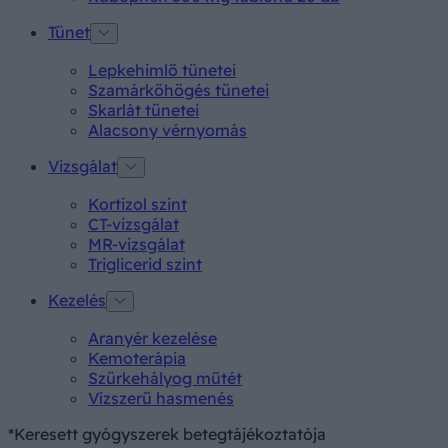
Tünet
Lepkehimlő tünetei
Szamárköhögés tünetei
Skarlát tünetei
Alacsony vérnyomás
Vizsgálat
Kortizol szint
CT-vizsgálat
MR-vizsgálat
Triglicerid szint
Kezelés
Aranyér kezelése
Kemoterápia
Szürkehályog műtét
Vízszerű hasmenés
*Keresett gyógyszerek betegtájékoztatója