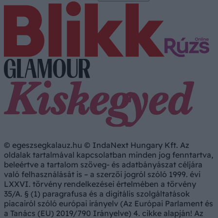
© egeszsegkalauz.hu © IndaNext Hungary Kft. Az
oldalak tartalmával kapcsolatban minden jog fenntartva,
beleértve a tartalom szöveg- és adatbányászat céljára
való felhasználását is – a szerzői jogról szóló 1999. évi
LXXVI. törvény rendelkezései értelmében a törvény
35/A. § (1) paragrafusa és a digitális szolgáltatások
piacairól szóló európai irányelv (Az Európai Parlament és
a Tanács (EU) 2019/790 Irányelve) 4. cikke alapján! Az