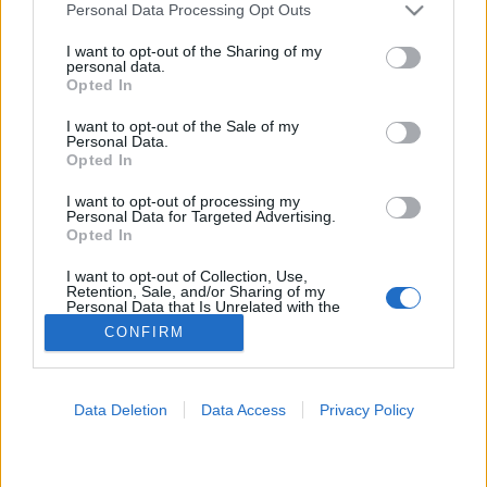
Please note that this website/app uses one or more Google
Personal Data Processing Opt Outs
services and may gather and store information including but
Életmód orvoslás
not limited to your visit or usage behaviour. You may click to
I want to opt-out of the Sharing of my
personal data.
grant or deny consent to Google and its third-party tags to
Opted In
use your data for below specified purposes in below Google
consent section.
I want to opt-out of the Sale of my
Personal Data.
Opted In
I want to opt-out of processing my
Personal Data for Targeted Advertising.
Opted In
I want to opt-out of Collection, Use,
Retention, Sale, and/or Sharing of my
Personal Data that Is Unrelated with the
Purposes for which it was collected.
CONFIRM
Opted Out
Google consents
Data Deletion
Data Access
Privacy Policy
I want to allow Google to enable storage
related to advertising like cookies on web or
device identifiers in apps.