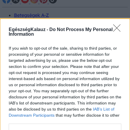
Betegségek A-Z
Tünet
Vizsgálat
EgészségKalauz -
Do Not Process My Personal
Kezelés
Information
Életmódváltás
Kutatás
If you wish to opt-out of the sale, sharing to third parties, or
Prevenció
processing of your personal or sensitive information for
Hírek
targeted advertising by us, please use the below opt-out
Videók
section to confirm your selection. Please note that after your
Kisállatok egészsége
opt-out request is processed you may continue seeing
interest-based ads based on personal information utilized by
#allergia
#influenza
#cukorbetegség
us or personal information disclosed to third parties prior to
#orvosmeteorológia
#vérnyomás
#stroke
#rákbetegség
your opt-out. You may separately opt-out of the further
#pajzsmirigy
#reflux
#ekcéma
#herpesz
disclosure of your personal information by third parties on the
Regisztráció
IAB’s list of downstream participants. This information may
also be disclosed by us to third parties on the
IAB’s List of
Downstream Participants
that may further disclose it to other
third parties.
Életmód orvoslás