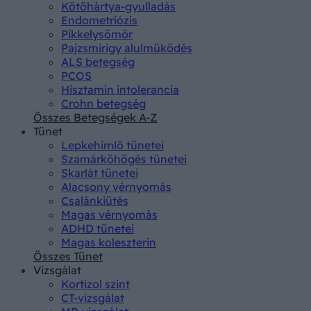
Kötőhártya-gyulladás
Endometriózis
Pikkelysömör
Pajzsmirigy alulműködés
ALS betegség
PCOS
Hisztamin intolerancia
Crohn betegség
Összes Betegségek A-Z
Tünet
Lepkehimlő tünetei
Szamárköhögés tünetei
Skarlát tünetei
Alacsony vérnyomás
Csalánkiütés
Magas vérnyomás
ADHD tünetei
Magas koleszterin
Összes Tünet
Vizsgálat
Kortizol szint
CT-vizsgálat