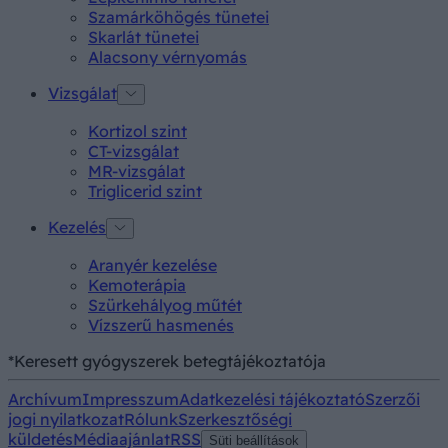
Szamárköhögés tünetei
Skarlát tünetei
Alacsony vérnyomás
Vizsgálat
Kortizol szint
CT-vizsgálat
MR-vizsgálat
Triglicerid szint
Kezelés
Aranyér kezelése
Kemoterápia
Szürkehályog műtét
Vízszerű hasmenés
*Keresett gyógyszerek betegtájékoztatója
Archívum
Impresszum
Adatkezelési tájékoztató
Szerzői
jogi nyilatkozat
Rólunk
Szerkesztőségi
küldetés
Médiaajánlat
RSS
Süti beállítások