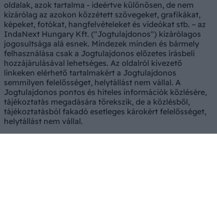
oldalak, azok tartalma - ideértve különösen, de nem
kizárólag az azokon közzétett szövegeket, grafikákat,
képeket, fotókat, hangfelvételeket és videókat stb. – az
IndaNext Hungary Kft. ("Jogtulajdonos") kizárólagos
jogosultsága alá esnek. Mindezek minden és bármely
felhasználása csak a Jogtulajdonos előzetes írásbeli
hozzájárulásával lehetséges. Az oldalról kivezető
linkeken elérhető tartalmakért a Jogtulajdonos
semmilyen felelősséget, helytállást nem vállal. A
Jogtulajdonos pontos és hiteles információk közlésére,
tájékoztatás megadására törekszik, de a közlésből,
tájékoztatásból fakadó esetleges károkért felelősséget,
helytállást nem vállal.