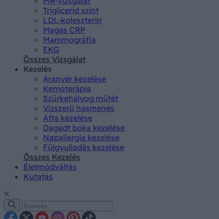
MR-vizsgálat
Triglicerid szint
LDL-koleszterin
Magas CRP
Mammográfia
EKG
Összes Vizsgálat
Kezelés
Aranyér kezelése
Kemoterápia
Szürkehályog műtét
Vízszerű hasmenés
Afta kezelése
Dagadt boka kezelése
Napallergia kezelése
Fülgyulladás kezelése
Összes Kezelés
Életmódváltás
Kutatás