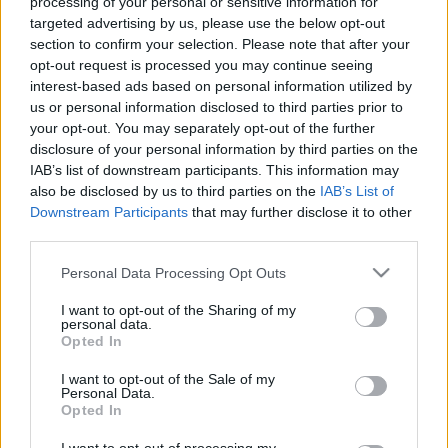
processing of your personal or sensitive information for
targeted advertising by us, please use the below opt-out
section to confirm your selection. Please note that after your
Betegségek A-Z
opt-out request is processed you may continue seeing
Tünet
interest-based ads based on personal information utilized by
Vizsgálat
us or personal information disclosed to third parties prior to
Kezelés
your opt-out. You may separately opt-out of the further
Életmódváltás
disclosure of your personal information by third parties on the
Kutatás
Prevenció
IAB’s list of downstream participants. This information may
Hírek
also be disclosed by us to third parties on the
IAB’s List of
Videók
Downstream Participants
that may further disclose it to other
Kisállatok egészsége
third parties.
Please note that this website/app uses one or more Google
Personal Data Processing Opt Outs
#allergia
#influenza
#cukorbetegség
services and may gather and store information including but
#orvosmeteorológia
#vérnyomás
#stroke
#rákbetegség
not limited to your visit or usage behaviour. You may click to
I want to opt-out of the Sharing of my
#pajzsmirigy
#reflux
#ekcéma
#herpesz
personal data.
grant or deny consent to Google and its third-party tags to
Regisztráció
Opted In
use your data for below specified purposes in below Google
consent section.
I want to opt-out of the Sale of my
Personal Data.
Opted In
Emésztés