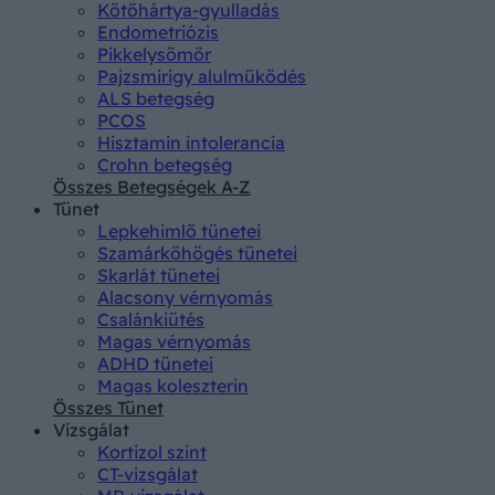
Kötőhártya-gyulladás
Endometriózis
Pikkelysömör
Pajzsmirigy alulműködés
ALS betegség
PCOS
Hisztamin intolerancia
Crohn betegség
Összes Betegségek A-Z
Tünet
Lepkehimlő tünetei
Szamárköhögés tünetei
Skarlát tünetei
Alacsony vérnyomás
Csalánkiütés
Magas vérnyomás
ADHD tünetei
Magas koleszterin
Összes Tünet
Vizsgálat
Kortizol szint
CT-vizsgálat