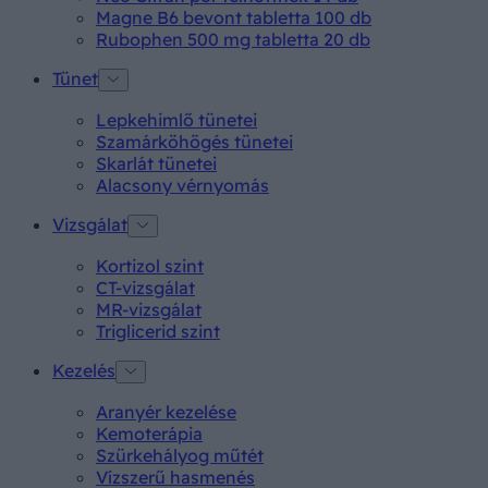
Magne B6 bevont tabletta 100 db
Rubophen 500 mg tabletta 20 db
Tünet
Lepkehimlő tünetei
Szamárköhögés tünetei
Skarlát tünetei
Alacsony vérnyomás
Vizsgálat
Kortizol szint
CT-vizsgálat
MR-vizsgálat
Triglicerid szint
Kezelés
Aranyér kezelése
Kemoterápia
Szürkehályog műtét
Vízszerű hasmenés