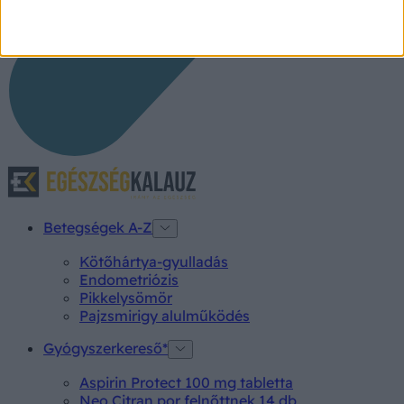
Betegségek A-Z
Kötőhártya-gyulladás
Endometriózis
Pikkelysömör
Pajzsmirigy alulműködés
Gyógyszerkereső*
Aspirin Protect 100 mg tabletta
Neo Citran por felnőttnek 14 db