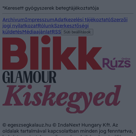
*Keresett gyógyszerek betegtájékoztatója
Archívum
Impresszum
Adatkezelési tájékoztató
Szerzői
jogi nyilatkozat
Rólunk
Szerkesztőségi
küldetés
Médiaajánlat
RSS
Süti beállítások
© egeszsegkalauz.hu © IndaNext Hungary Kft. Az
oldalak tartalmával kapcsolatban minden jog fenntartva,