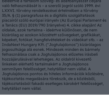
beleértve a tartalom szöveg- és adatbányászat céljára
való felhasználását is – a szerzői jogról szóló 1999. évi
LXXVI. törvény rendelkezései értelmében a törvény
35/A. § (1) paragrafusa és a digitális szolgáltatások
piacairól szóló európai irányelv (Az Európai Parlament és
a Tanács (EU) 2019/790 Irányelve) 4. cikke alapján! Az
oldalak, azok tartalma - ideértve különösen, de nem
kizárólag az azokon közzétett szövegeket, grafikákat,
képeket, fotókat, hangfelvételeket és videókat stb. – az
IndaNext Hungary Kft. ("Jogtulajdonos") kizárólagos
jogosultsága alá esnek. Mindezek minden és bármely
felhasználása csak a Jogtulajdonos előzetes írásbeli
hozzájárulásával lehetséges. Az oldalról kivezető
linkeken elérhető tartalmakért a Jogtulajdonos
semmilyen felelősséget, helytállást nem vállal. A
Jogtulajdonos pontos és hiteles információk közlésére,
tájékoztatás megadására törekszik, de a közlésből,
tájékoztatásból fakadó esetleges károkért felelősséget,
helytállást nem vállal.