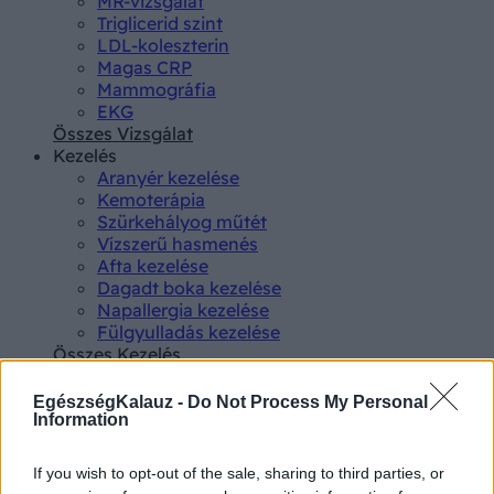
MR-vizsgálat
Triglicerid szint
LDL-koleszterin
Magas CRP
Mammográfia
EKG
Összes Vizsgálat
Kezelés
Aranyér kezelése
Kemoterápia
Szürkehályog műtét
Vízszerű hasmenés
Afta kezelése
Dagadt boka kezelése
Napallergia kezelése
Fülgyulladás kezelése
Összes Kezelés
Életmódváltás
Kutatás
EgészségKalauz -
Do Not Process My Personal
Information
If you wish to opt-out of the sale, sharing to third parties, or