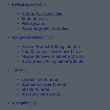
Betegségek A-Z
Kötőhártya-gyulladás
Endometriózis
Pikkelysömör
Pajzsmirigy alulműködés
Gyógyszerkereső*
Aspirin Protect 100 mg tabletta
Neo Citran por felnőttnek 14 db
Magne B6 bevont tabletta 100 db
Rubophen 500 mg tabletta 20 db
Tünet
Lepkehimlő tünetei
Szamárköhögés tünetei
Skarlát tünetei
Alacsony vérnyomás
Vizsgálat