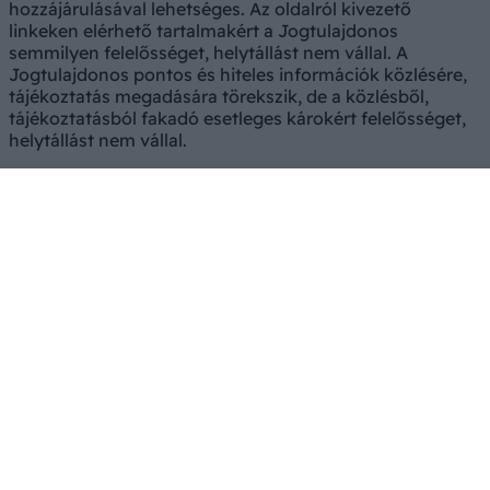
hozzájárulásával lehetséges. Az oldalról kivezető
linkeken elérhető tartalmakért a Jogtulajdonos
semmilyen felelősséget, helytállást nem vállal. A
Jogtulajdonos pontos és hiteles információk közlésére,
tájékoztatás megadására törekszik, de a közlésből,
tájékoztatásból fakadó esetleges károkért felelősséget,
helytállást nem vállal.