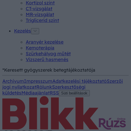
Kortizol szint
CT-vizsgálat
MR-vizsgálat
Triglicerid szint
Kezelés
Aranyér kezelése
Kemoterápia
Szürkehályog műtét
Vízszerű hasmenés
*Keresett gyógyszerek betegtájékoztatója
Archívum
Impresszum
Adatkezelési tájékoztató
Szerzői
jogi nyilatkozat
Rólunk
Szerkesztőségi
küldetés
Médiaajánlat
RSS
Süti beállítások