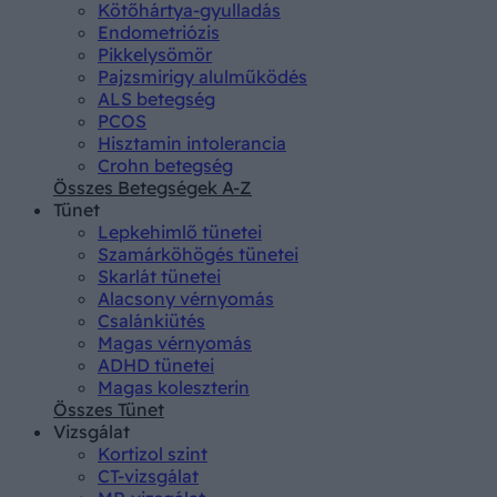
Kötőhártya-gyulladás
Endometriózis
Pikkelysömör
Pajzsmirigy alulműködés
ALS betegség
PCOS
Hisztamin intolerancia
Crohn betegség
Összes Betegségek A-Z
Tünet
Lepkehimlő tünetei
Szamárköhögés tünetei
Skarlát tünetei
Alacsony vérnyomás
Csalánkiütés
Magas vérnyomás
ADHD tünetei
Magas koleszterin
Összes Tünet
Vizsgálat
Kortizol szint
CT-vizsgálat