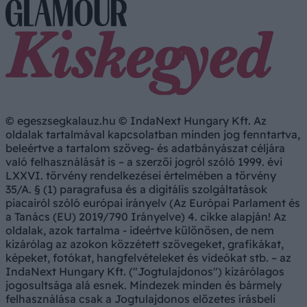
© egeszsegkalauz.hu © IndaNext Hungary Kft. Az
oldalak tartalmával kapcsolatban minden jog fenntartva,
beleértve a tartalom szöveg- és adatbányászat céljára
való felhasználását is – a szerzői jogról szóló 1999. évi
LXXVI. törvény rendelkezései értelmében a törvény
35/A. § (1) paragrafusa és a digitális szolgáltatások
piacairól szóló európai irányelv (Az Európai Parlament és
a Tanács (EU) 2019/790 Irányelve) 4. cikke alapján! Az
oldalak, azok tartalma - ideértve különösen, de nem
kizárólag az azokon közzétett szövegeket, grafikákat,
képeket, fotókat, hangfelvételeket és videókat stb. – az
IndaNext Hungary Kft. ("Jogtulajdonos") kizárólagos
jogosultsága alá esnek. Mindezek minden és bármely
felhasználása csak a Jogtulajdonos előzetes írásbeli