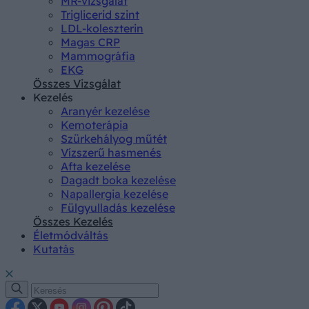
MR-vizsgálat
Triglicerid szint
LDL-koleszterin
Magas CRP
Mammográfia
EKG
Összes Vizsgálat
Kezelés
Aranyér kezelése
Kemoterápia
Szürkehályog műtét
Vízszerű hasmenés
Afta kezelése
Dagadt boka kezelése
Napallergia kezelése
Fülgyulladás kezelése
Összes Kezelés
Életmódváltás
Kutatás