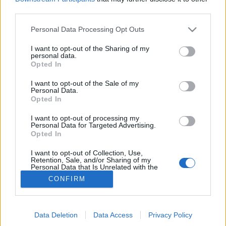
third parties.
Emésztés
Please note that this website/app uses one or more Google
Personal Data Processing Opt Outs
services and may gather and store information including but
not limited to your visit or usage behaviour. You may click to
I want to opt-out of the Sharing of my
personal data.
grant or deny consent to Google and its third-party tags to
Opted In
use your data for below specified purposes in below Google
consent section.
I want to opt-out of the Sale of my
Personal Data.
Opted In
I want to opt-out of processing my
Personal Data for Targeted Advertising.
Opted In
I want to opt-out of Collection, Use,
Retention, Sale, and/or Sharing of my
Personal Data that Is Unrelated with the
Purposes for which it was collected.
CONFIRM
Opted Out
Google consents
Data Deletion
Data Access
Privacy Policy
I want to allow Google to enable storage