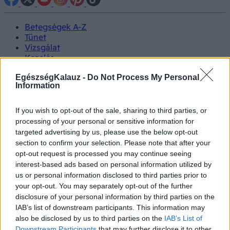
Betegségek A-Z
Tünet
Vizsgálat
Kezelés
Életmódváltás
Kutatás
EgészségKalauz -
Do Not Process My Personal
Information
Prevenció
Hírek
Videók
If you wish to opt-out of the sale, sharing to third parties, or
Kisállatok egészsége
processing of your personal or sensitive information for
targeted advertising by us, please use the below opt-out
#allergia
#influenza
#cukorbetegség
section to confirm your selection. Please note that after your
#orvosmeteorológia
#vérnyomás
#stroke
#rákbetegség
opt-out request is processed you may continue seeing
#pajzsmirigy
#reflux
#ekcéma
#herpesz
interest-based ads based on personal information utilized by
Regisztráció
us or personal information disclosed to third parties prior to
your opt-out. You may separately opt-out of the further
disclosure of your personal information by third parties on the
IAB’s list of downstream participants. This information may
also be disclosed by us to third parties on the
IAB’s List of
Emésztés
Downstream Participants
that may further disclose it to other