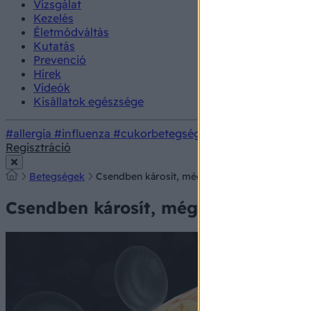
Vizsgálat
Kezelés
Életmódváltás
Kutatás
Prevenció
Hírek
Videók
Kisállatok egészsége
#allergia
#influenza
#cukorbetegség
#orvosmeteorológi
Regisztráció
Betegségek
Csendben károsít, mégis sokakat érint: honnan 
Csendben károsít, mégis sokakat éri