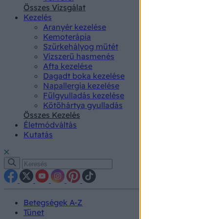
authenti
Összes Vizsgálat
Kezelés
Aranyér kezelése
Kemoterápia
Szürkehályog műtét
Vízszerű hasmenés
Afta kezelése
Dagadt boka kezelése
Napallergia kezelése
Fülgyulladás kezelése
Kötőhártya gyulladás
Összes Kezelés
Életmódváltás
Kutatás
Betegségek A-Z
Tünet