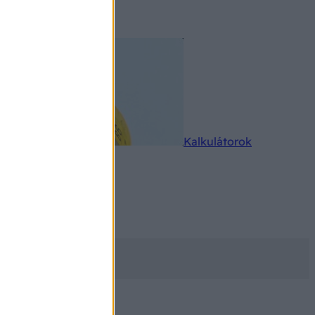
rkereső
Kalkulátorok