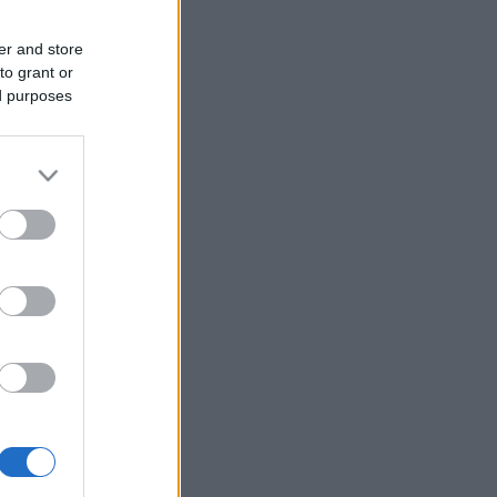
er and store
to grant or
ed purposes