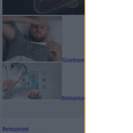
Tünetkereső
Betegségek A-Z
Betegségek