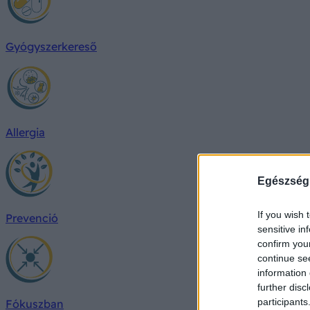
Gyógyszerkereső
Allergia
Egészség
If you wish 
Prevenció
sensitive in
confirm you
continue se
information 
further disc
participants
Fókuszban