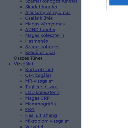
Opted 
Szamárköhögés tünetei
Skarlát tünetei
Alacsony vérnyomás
Google 
Csalánkiütés
Magas vérnyomás
I want t
ADHD tünetei
web or d
Magas koleszterin
Hasmenés
I want t
Száraz köhögés
purpose
Szédülés okai
Összes Tünet
I want 
Vizsgálat
Kortizol szint
I want t
CT-vizsgálat
web or d
MR-vizsgálat
Triglicerid szint
LDL-koleszterin
I want t
Magas CRP
or app.
Mammográfia
EKG
I want t
Hasi ultrahang
Mikrobiom vizsgálat
I want t
Vérvétel