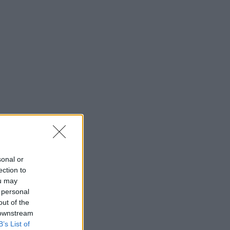
sonal or
ection to
ou may
 personal
out of the
 downstream
B’s List of