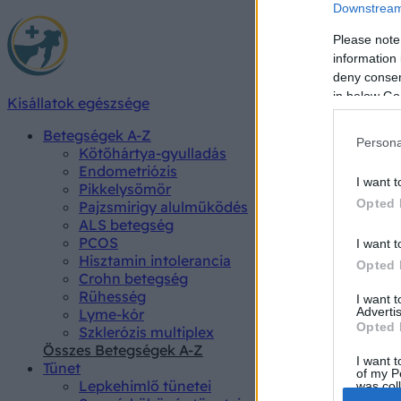
Downstream 
Please note
information 
deny consent
in below Go
Kisállatok egészsége
Betegségek A-Z
Persona
Kötőhártya-gyulladás
Endometriózis
I want t
Pikkelysömör
Opted 
Pajzsmirigy alulműködés
ALS betegség
PCOS
I want t
Hisztamin intolerancia
Opted 
Crohn betegség
Rühesség
I want 
Advertis
Lyme-kór
Opted 
Szklerózis multiplex
Összes Betegségek A-Z
I want t
Tünet
of my P
Lepkehimlő tünetei
was col