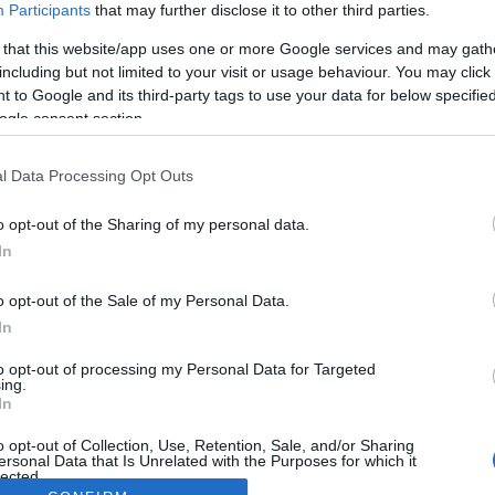
Participants
that may further disclose it to other third parties.
 that this website/app uses one or more Google services and may gath
including but not limited to your visit or usage behaviour. You may click 
 to Google and its third-party tags to use your data for below specifi
ogle consent section.
l Data Processing Opt Outs
o opt-out of the Sharing of my personal data.
In
o opt-out of the Sale of my Personal Data.
In
to opt-out of processing my Personal Data for Targeted
ing.
In
o opt-out of Collection, Use, Retention, Sale, and/or Sharing
ersonal Data that Is Unrelated with the Purposes for which it
lected.