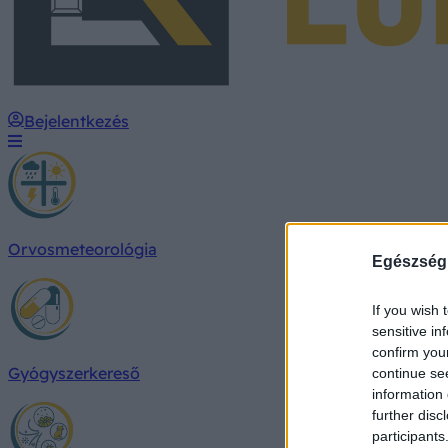
Bejelentkezés
Orvosmeteorológia
Egészség
If you wish 
sensitive in
confirm you
Gyógyszerkereső
continue se
information 
further disc
participants