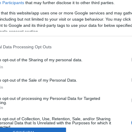
Participants
that may further disclose it to other third parties.
 that this website/app uses one or more Google services and may gath
including but not limited to your visit or usage behaviour. You may click 
 to Google and its third-party tags to use your data for below specifi
ogle consent section.
l Data Processing Opt Outs
o opt-out of the Sharing of my personal data.
In
o opt-out of the Sale of my Personal Data.
In
to opt-out of processing my Personal Data for Targeted
ing.
In
o opt-out of Collection, Use, Retention, Sale, and/or Sharing
ersonal Data that Is Unrelated with the Purposes for which it
lected.