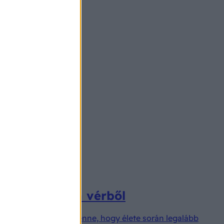
 kimutatható a vérből
orvos szerint fontos lenne, hogy élete során legalább