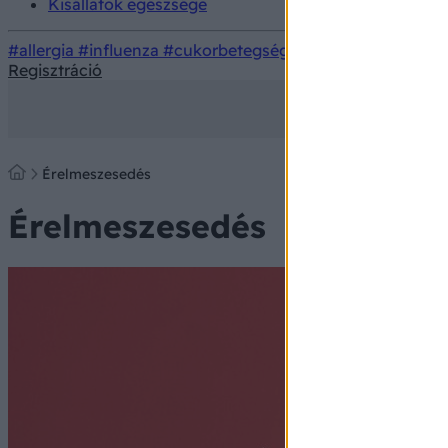
Kisállatok egészsége
#allergia
#influenza
#cukorbetegség
#orvosmeteorológi
Regisztráció
Érelmeszesedés
Érelmeszesedés