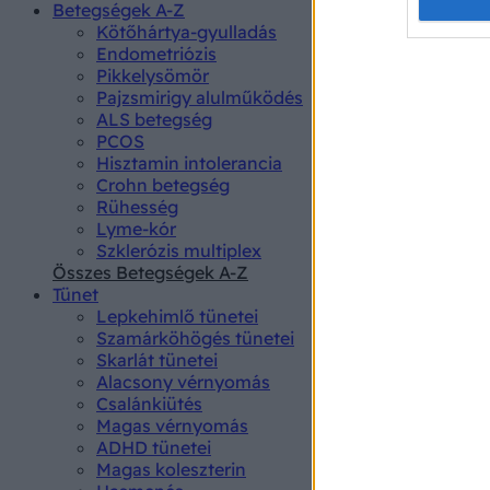
Opted 
Betegségek A-Z
Kötőhártya-gyulladás
Endometriózis
Google 
Pikkelysömör
Pajzsmirigy alulműködés
I want t
ALS betegség
web or d
PCOS
Hisztamin intolerancia
I want t
Crohn betegség
purpose
Rühesség
Lyme-kór
I want 
Szklerózis multiplex
Összes Betegségek A-Z
I want t
Tünet
web or d
Lepkehimlő tünetei
Szamárköhögés tünetei
I want t
Skarlát tünetei
or app.
Alacsony vérnyomás
Csalánkiütés
I want t
Magas vérnyomás
ADHD tünetei
Magas koleszterin
I want t