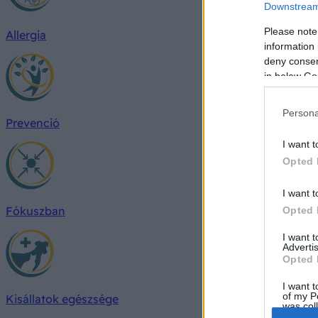
Downstream 
Please note
Allergia
information 
deny consent
in below Go
Persona
Prevenció
I want t
Opted 
I want t
Fókuszban
Opted 
I want 
Advertis
Opted 
I want t
of my P
Kisállatok egészsége
was col