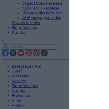
Dagadt boka kezelése
Napallergia kezelése
Fülgyulladás kezelése
Kötőhártya gyulladás
Összes Kezelés
Életmódváltás
Kutatás
Betegségek A-Z
Tünet
Vizsgálat
Kezelés
Életmódváltás
Kutatás
Prevenció
Hírek
Videók