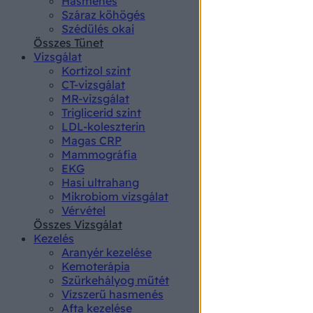
Hasmenés
authenti
Száraz köhögés
Szédülés okai
Összes Tünet
Vizsgálat
Kortizol szint
CT-vizsgálat
MR-vizsgálat
Triglicerid szint
LDL-koleszterin
Magas CRP
Mammográfia
EKG
Hasi ultrahang
Mikrobiom vizsgálat
Vérvétel
Összes Vizsgálat
Kezelés
Aranyér kezelése
Kemoterápia
Szürkehályog műtét
Vízszerű hasmenés
Afta kezelése