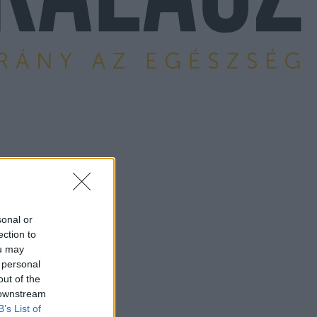
sonal or
ection to
ou may
 personal
out of the
 downstream
B’s List of