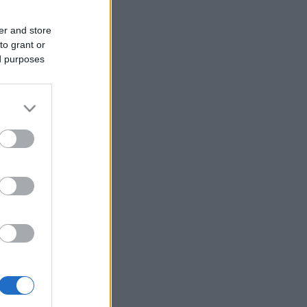
er and store
to grant or
ed purposes