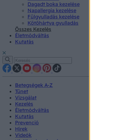
Dagadt boka kezelése
Napallergia kezelése
Fülgyulladás kezelése
Kötőhártya gyulladás
Összes Kezelés
Életmódváltás
Kutatás
Betegségek A-Z
Tünet
Vizsgálat
Kezelés
Életmódváltás
Kutatás
Prevenció
Hírek
Videók