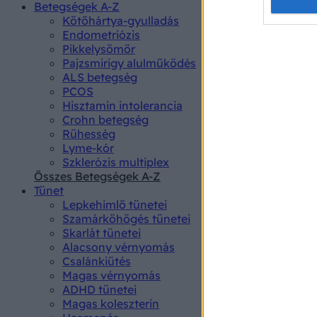
Opted 
Betegségek A-Z
Kötőhártya-gyulladás
Endometriózis
Google 
Pikkelysömör
Pajzsmirigy alulműködés
I want t
ALS betegség
web or d
PCOS
Hisztamin intolerancia
I want t
Crohn betegség
purpose
Rühesség
Lyme-kór
I want 
Szklerózis multiplex
Összes Betegségek A-Z
I want t
Tünet
web or d
Lepkehimlő tünetei
Szamárköhögés tünetei
I want t
Skarlát tünetei
or app.
Alacsony vérnyomás
Csalánkiütés
I want t
Magas vérnyomás
ADHD tünetei
Magas koleszterin
I want t