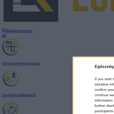
Bejelentkezés
Orvosmeteorológia
Egészség
If you wish 
sensitive in
confirm you
Gyógyszerkereső
continue se
information 
further disc
participants