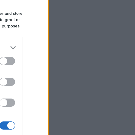
er and store
to grant or
ed purposes