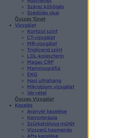
Hasmenés
authenti
Száraz köhögés
Szédülés okai
Összes Tünet
Vizsgálat
Kortizol szint
CT-vizsgálat
MR-vizsgálat
Triglicerid szint
LDL-koleszterin
Magas CRP
Mammográfia
EKG
Hasi ultrahang
Mikrobiom vizsgálat
Vérvétel
Összes Vizsgálat
Kezelés
Aranyér kezelése
Kemoterápia
Szürkehályog műtét
Vízszerű hasmenés
Afta kezelése