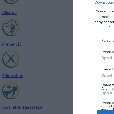
Downstream 
Please note
Allergia
information 
deny consent
in below Go
Persona
Prevenció
I want t
Opted 
I want t
Fókuszban
Opted 
I want 
Advertis
Opted 
I want t
of my P
Kisállatok egészsége
was col