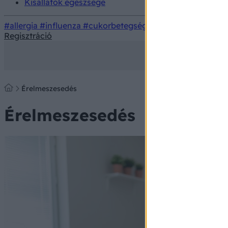
Kisállatok egészsége
#allergia
#influenza
#cukorbetegség
#orvosmeteorológi
Regisztráció
Érelmeszesedés
Érelmeszesedés