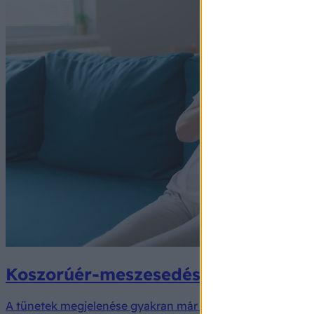
Koszorúér-meszesedés: ezzel csökke
A tünetek megjelenése gyakran már nagyobb bajra utal.