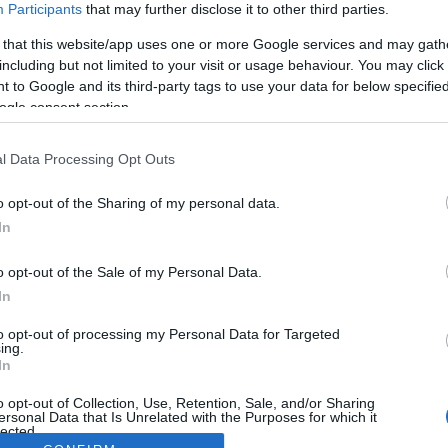
Participants
that may further disclose it to other third parties.
 that this website/app uses one or more Google services and may gath
including but not limited to your visit or usage behaviour. You may click 
 to Google and its third-party tags to use your data for below specifi
ogle consent section.
l Data Processing Opt Outs
o opt-out of the Sharing of my personal data.
In
o opt-out of the Sale of my Personal Data.
In
to opt-out of processing my Personal Data for Targeted
ing.
In
o opt-out of Collection, Use, Retention, Sale, and/or Sharing
ersonal Data that Is Unrelated with the Purposes for which it
lected.