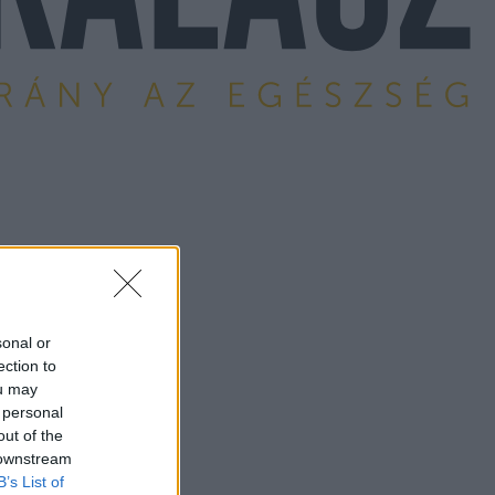
sonal or
ection to
ou may
 personal
out of the
 downstream
B’s List of