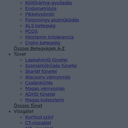
Kötőhártya-gyulladás
Endometriózis
Pikkelysömör
Pajzsmirigy alulműködés
ALS betegség
PCOS
Hisztamin intolerancia
Crohn betegség
Összes Betegségek A-Z
Tünet
Lepkehimlő tünetei
Szamárköhögés tünetei
Skarlát tünetei
Alacsony vérnyomás
Csalánkiütés
Magas vérnyomás
ADHD tünetei
Magas koleszterin
Összes Tünet
Vizsgálat
Kortizol szint
CT-vizsgálat