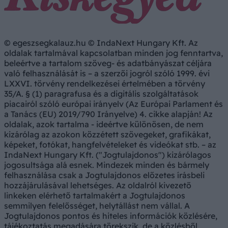
© egeszsegkalauz.hu © IndaNext Hungary Kft. Az
oldalak tartalmával kapcsolatban minden jog fenntartva,
beleértve a tartalom szöveg- és adatbányászat céljára
való felhasználását is – a szerzői jogról szóló 1999. évi
LXXVI. törvény rendelkezései értelmében a törvény
35/A. § (1) paragrafusa és a digitális szolgáltatások
piacairól szóló európai irányelv (Az Európai Parlament és
a Tanács (EU) 2019/790 Irányelve) 4. cikke alapján! Az
oldalak, azok tartalma - ideértve különösen, de nem
kizárólag az azokon közzétett szövegeket, grafikákat,
képeket, fotókat, hangfelvételeket és videókat stb. – az
IndaNext Hungary Kft. ("Jogtulajdonos") kizárólagos
jogosultsága alá esnek. Mindezek minden és bármely
felhasználása csak a Jogtulajdonos előzetes írásbeli
hozzájárulásával lehetséges. Az oldalról kivezető
linkeken elérhető tartalmakért a Jogtulajdonos
semmilyen felelősséget, helytállást nem vállal. A
Jogtulajdonos pontos és hiteles információk közlésére,
tájékoztatás megadására törekszik, de a közlésből,