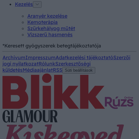
Kezelés
Aranyér kezelése
Kemoterápia
Szürkehályog műtét
Vízszerű hasmenés
*Keresett gyógyszerek betegtájékoztatója
Archívum
Impresszum
Adatkezelési tájékoztató
Szerzői
jogi nyilatkozat
Rólunk
Szerkesztőségi
küldetés
Médiaajánlat
RSS
Süti beállítások