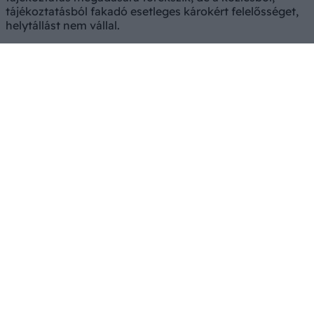
tájékoztatásból fakadó esetleges károkért felelősséget,
helytállást nem vállal.