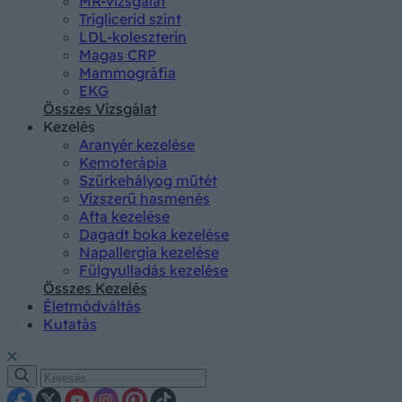
MR-vizsgálat
Triglicerid szint
LDL-koleszterin
Magas CRP
Mammográfia
EKG
Összes Vizsgálat
Kezelés
Aranyér kezelése
Kemoterápia
Szürkehályog műtét
Vízszerű hasmenés
Afta kezelése
Dagadt boka kezelése
Napallergia kezelése
Fülgyulladás kezelése
Összes Kezelés
Életmódváltás
Kutatás