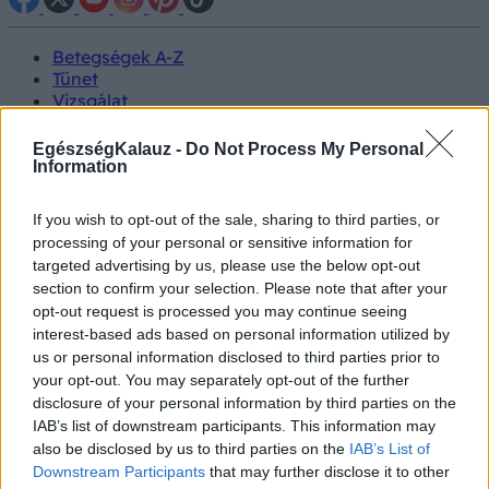
Betegségek A-Z
Tünet
Vizsgálat
Kezelés
Életmódváltás
EgészségKalauz -
Do Not Process My Personal
Kutatás
Information
Prevenció
Hírek
If you wish to opt-out of the sale, sharing to third parties, or
Videók
processing of your personal or sensitive information for
Kisállatok egészsége
targeted advertising by us, please use the below opt-out
section to confirm your selection. Please note that after your
#allergia
#influenza
#cukorbetegség
opt-out request is processed you may continue seeing
#orvosmeteorológia
#vérnyomás
#stroke
#rákbetegség
interest-based ads based on personal information utilized by
#pajzsmirigy
#reflux
#ekcéma
#herpesz
us or personal information disclosed to third parties prior to
Regisztráció
your opt-out. You may separately opt-out of the further
disclosure of your personal information by third parties on the
IAB’s list of downstream participants. This information may
also be disclosed by us to third parties on the
IAB’s List of
Downstream Participants
that may further disclose it to other
Étel