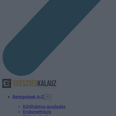
Betegségek A-Z
Kötőhártya-gyulladás
Endometriózis