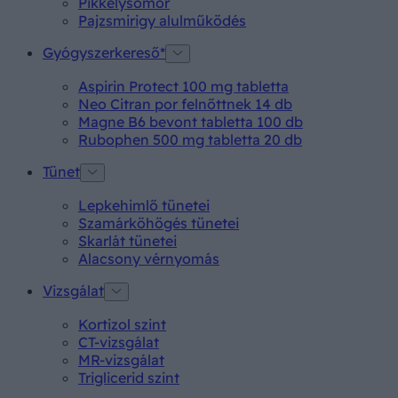
Pikkelysömör
Pajzsmirigy alulműködés
Gyógyszerkereső*
Aspirin Protect 100 mg tabletta
Neo Citran por felnőttnek 14 db
Magne B6 bevont tabletta 100 db
Rubophen 500 mg tabletta 20 db
Tünet
Lepkehimlő tünetei
Szamárköhögés tünetei
Skarlát tünetei
Alacsony vérnyomás
Vizsgálat
Kortizol szint
CT-vizsgálat
MR-vizsgálat
Triglicerid szint