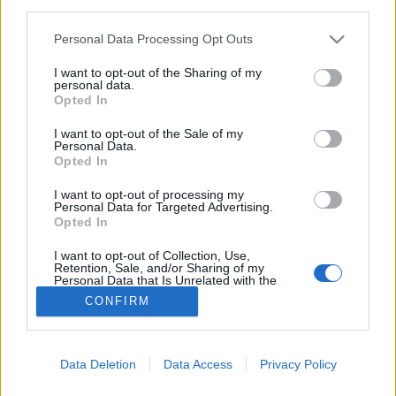
third parties.
Étel
Please note that this website/app uses one or more Google
Personal Data Processing Opt Outs
services and may gather and store information including but
not limited to your visit or usage behaviour. You may click to
I want to opt-out of the Sharing of my
personal data.
grant or deny consent to Google and its third-party tags to
Opted In
use your data for below specified purposes in below Google
consent section.
I want to opt-out of the Sale of my
Personal Data.
Opted In
I want to opt-out of processing my
Personal Data for Targeted Advertising.
Opted In
I want to opt-out of Collection, Use,
Retention, Sale, and/or Sharing of my
Personal Data that Is Unrelated with the
Purposes for which it was collected.
CONFIRM
Opted Out
Google consents
Data Deletion
Data Access
Privacy Policy
I want to allow Google to enable storage
related to advertising like cookies on web or