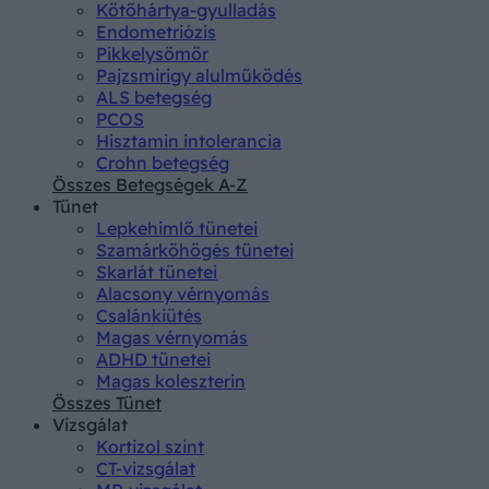
Kötőhártya-gyulladás
Endometriózis
Pikkelysömör
Pajzsmirigy alulműködés
ALS betegség
PCOS
Hisztamin intolerancia
Crohn betegség
Összes Betegségek A-Z
Tünet
Lepkehimlő tünetei
Szamárköhögés tünetei
Skarlát tünetei
Alacsony vérnyomás
Csalánkiütés
Magas vérnyomás
ADHD tünetei
Magas koleszterin
Összes Tünet
Vizsgálat
Kortizol szint
CT-vizsgálat