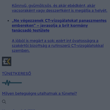
Könnyű, gyümölcsös, és akár ebédként, akár
vacsoraként vagy desszertként is megállja a helyét.
„Ne végezzenek CT-vizsgálatokat panaszmentes
embereken” – javasolja a brit kormány
tanácsadó testülete
A jóból is megárt a sok: ezért int óvatosságra a
szakértői bizottság a rutinszerű CT-vizsgálatokkal
szemben.
TÜNETKERESŐ
Milyen betegségre utalhatnak a tünetei?