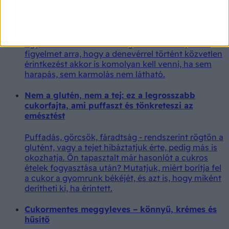
Nem harapta meg a denevér, mégis
veszettségben halt meg a 11 éves fiú
Egy 11 éves kanadai fiú tragikus esete hívja fel a
figyelmet arra, hogy a denevérrel történt közvetlen
érintkezést akkor is komolyan kell venni, ha sem
harapás, sem karmolás nem látható.
Nem a glutén, nem a tej: ez a legrosszabb
cukorfajta, ami puffaszt és tönkreteszi az
emésztést
Puffadás, görcsök, fáradtság - rendszerint rögtön a
glutént, vagy a tejet hibáztatjuk érte, pedig más is
okozhatja. Ön tapasztalt már hasonlót a cukros
ételek fogyasztása után? Mutatjuk, miért borítja fel
a cukor a gyomrunk békéjét, és azt is, hogy miként
derítheti ki, ha érintett.
Cukormentes meggyleves – könnyű, krémes és
hűsítő