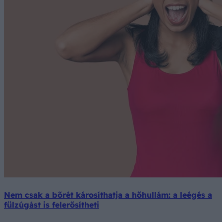
Nem csak a bőrét károsíthatja a hőhullám: a leégés a
fülzúgást is felerősítheti