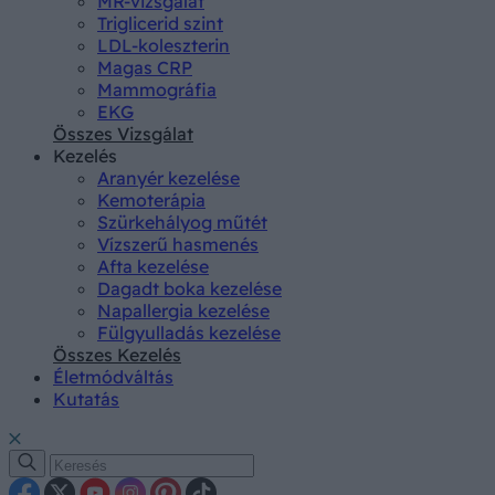
MR-vizsgálat
Triglicerid szint
LDL-koleszterin
Magas CRP
Mammográfia
EKG
Összes Vizsgálat
Kezelés
Aranyér kezelése
Kemoterápia
Szürkehályog műtét
Vízszerű hasmenés
Afta kezelése
Dagadt boka kezelése
Napallergia kezelése
Fülgyulladás kezelése
Összes Kezelés
Életmódváltás
Kutatás