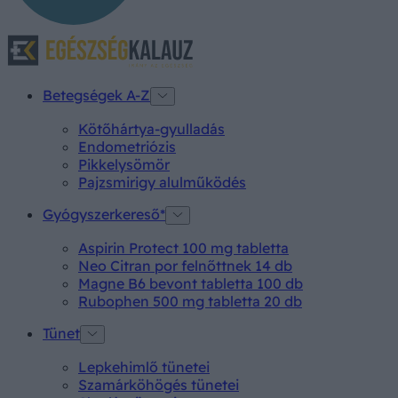
Betegségek A-Z
Kötőhártya-gyulladás
Endometriózis
Pikkelysömör
Pajzsmirigy alulműködés
Gyógyszerkereső*
Aspirin Protect 100 mg tabletta
Neo Citran por felnőttnek 14 db
Magne B6 bevont tabletta 100 db
Rubophen 500 mg tabletta 20 db
Tünet
Lepkehimlő tünetei
Szamárköhögés tünetei