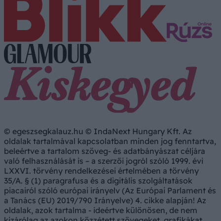
© egeszsegkalauz.hu © IndaNext Hungary Kft. Az
oldalak tartalmával kapcsolatban minden jog fenntartva,
beleértve a tartalom szöveg- és adatbányászat céljára
való felhasználását is – a szerzői jogról szóló 1999. évi
LXXVI. törvény rendelkezései értelmében a törvény
35/A. § (1) paragrafusa és a digitális szolgáltatások
piacairól szóló európai irányelv (Az Európai Parlament és
a Tanács (EU) 2019/790 Irányelve) 4. cikke alapján! Az
oldalak, azok tartalma - ideértve különösen, de nem
kizárólag az azokon közzétett szövegeket, grafikákat,