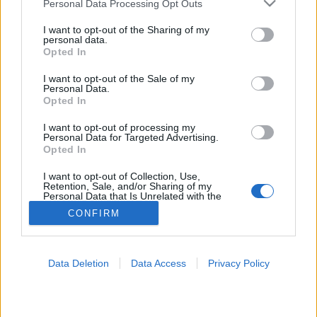
Please note that this website/app uses one or more Google
Personal Data Processing Opt Outs
services and may gather and store information including but
Fáradtság
not limited to your visit or usage behaviour. You may click to
I want to opt-out of the Sharing of my
personal data.
grant or deny consent to Google and its third-party tags to
Opted In
use your data for below specified purposes in below Google
consent section.
I want to opt-out of the Sale of my
Personal Data.
Opted In
I want to opt-out of processing my
Personal Data for Targeted Advertising.
Opted In
I want to opt-out of Collection, Use,
Retention, Sale, and/or Sharing of my
Personal Data that Is Unrelated with the
Purposes for which it was collected.
CONFIRM
Opted Out
Google consents
Data Deletion
Data Access
Privacy Policy
I want to allow Google to enable storage
related to advertising like cookies on web or
device identifiers in apps.