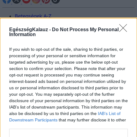
Betegségek A-Z
Tünet
Vizsgálat
EgészségKalauz -
Do Not Process My Personal
Kezelés
Information
Életmódváltás
Kutatás
If you wish to opt-out of the sale, sharing to third parties, or
Prevenció
processing of your personal or sensitive information for
Hírek
targeted advertising by us, please use the below opt-out
Videók
section to confirm your selection. Please note that after your
Kisállatok egészsége
opt-out request is processed you may continue seeing
interest-based ads based on personal information utilized by
#allergia
#influenza
#cukorbetegség
us or personal information disclosed to third parties prior to
#orvosmeteorológia
#vérnyomás
#stroke
#rákbetegség
your opt-out. You may separately opt-out of the further
#pajzsmirigy
#reflux
#ekcéma
#herpesz
disclosure of your personal information by third parties on the
Regisztráció
IAB’s list of downstream participants. This information may
also be disclosed by us to third parties on the
IAB’s List of
Downstream Participants
that may further disclose it to other
third parties.
Fáradtság