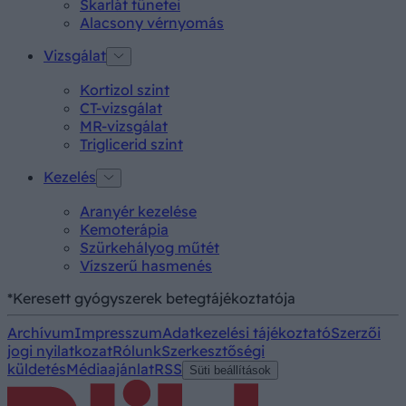
Skarlát tünetei
Alacsony vérnyomás
Vizsgálat
Kortizol szint
CT-vizsgálat
MR-vizsgálat
Triglicerid szint
Kezelés
Aranyér kezelése
Kemoterápia
Szürkehályog műtét
Vízszerű hasmenés
*Keresett gyógyszerek betegtájékoztatója
Archívum
Impresszum
Adatkezelési tájékoztató
Szerzői
jogi nyilatkozat
Rólunk
Szerkesztőségi
küldetés
Médiaajánlat
RSS
Süti beállítások