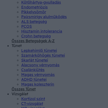
Kötőhártya-gyulladás
Endometriózis
Pikkelysömör
Pajzsmirigy alulműködés
ALS betegség
PCOS
Hisztamin intolerancia
Crohn betegség
Összes Betegségek A-Z
Tünet
Lepkehimlő tünetei
Szamárköhögés tünetei
Skarlát tünetei
Alacsony vérnyomás
Csalánkiütés
Magas vérnyomás
ADHD tünetei
Magas koleszterin
Összes Tünet
Vizsgálat
Kortizol szint
CT-vizsgálat