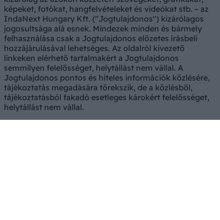
képeket, fotókat, hangfelvételeket és videókat stb. – az
IndaNext Hungary Kft. ("Jogtulajdonos") kizárólagos
jogosultsága alá esnek. Mindezek minden és bármely
felhasználása csak a Jogtulajdonos előzetes írásbeli
hozzájárulásával lehetséges. Az oldalról kivezető
linkeken elérhető tartalmakért a Jogtulajdonos
semmilyen felelősséget, helytállást nem vállal. A
Jogtulajdonos pontos és hiteles információk közlésére,
tájékoztatás megadására törekszik, de a közlésből,
tájékoztatásból fakadó esetleges károkért felelősséget,
helytállást nem vállal.