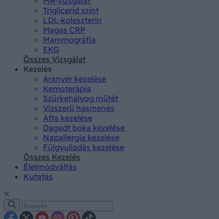
MR-vizsgálat
Triglicerid szint
LDL-koleszterin
Magas CRP
Mammográfia
EKG
Összes Vizsgálat
Kezelés
Aranyér kezelése
Kemoterápia
Szürkehályog műtét
Vízszerű hasmenés
Afta kezelése
Dagadt boka kezelése
Napallergia kezelése
Fülgyulladás kezelése
Összes Kezelés
Életmódváltás
Kutatás