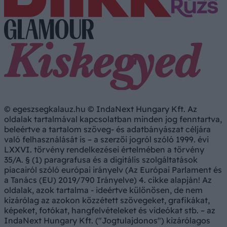
© egeszsegkalauz.hu © IndaNext Hungary Kft. Az
oldalak tartalmával kapcsolatban minden jog fenntartva,
beleértve a tartalom szöveg- és adatbányászat céljára
való felhasználását is – a szerzői jogról szóló 1999. évi
LXXVI. törvény rendelkezései értelmében a törvény
35/A. § (1) paragrafusa és a digitális szolgáltatások
piacairól szóló európai irányelv (Az Európai Parlament és
a Tanács (EU) 2019/790 Irányelve) 4. cikke alapján! Az
oldalak, azok tartalma - ideértve különösen, de nem
kizárólag az azokon közzétett szövegeket, grafikákat,
képeket, fotókat, hangfelvételeket és videókat stb. – az
IndaNext Hungary Kft. ("Jogtulajdonos") kizárólagos