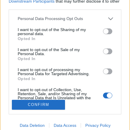
Downstream Participants
that may further disclose it to other
third parties.
#allergia
#influenza
#cukorbetegség
#orvosmeteorológia
#vérnyomás
#stroke
#rákbetegség
Please note that this website/app uses one or more Google
Personal Data Processing Opt Outs
#pajzsmirigy
#reflux
#ekcéma
#herpesz
services and may gather and store information including but
Regisztráció
not limited to your visit or usage behaviour. You may click to
I want to opt-out of the Sharing of my
personal data.
grant or deny consent to Google and its third-party tags to
Opted In
use your data for below specified purposes in below Google
consent section.
I want to opt-out of the Sale of my
Personal Data.
Fázékonyság
Opted In
Fázékonyság
I want to opt-out of processing my
Personal Data for Targeted Advertising.
Opted In
I want to opt-out of Collection, Use,
Retention, Sale, and/or Sharing of my
Personal Data that Is Unrelated with the
Purposes for which it was collected.
CONFIRM
Opted Out
Google consents
Data Deletion
Data Access
Privacy Policy
I want to allow Google to enable storage