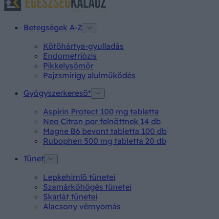
Betegségek A-Z
Kötőhártya-gyulladás
Endometriózis
Pikkelysömör
Pajzsmirigy alulműködés
Gyógyszerkereső*
Aspirin Protect 100 mg tabletta
Neo Citran por felnőttnek 14 db
Magne B6 bevont tabletta 100 db
Rubophen 500 mg tabletta 20 db
Tünet
Lepkehimlő tünetei
Szamárköhögés tünetei
Skarlát tünetei
Alacsony vérnyomás