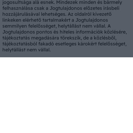
jogosultsága alá esnek. Mindezek minden és bármely
felhasználása csak a Jogtulajdonos előzetes írásbeli
hozzájárulásával lehetséges. Az oldalról kivezető
linkeken elérhető tartalmakért a Jogtulajdonos
semmilyen felelősséget, helytállást nem vállal. A
Jogtulajdonos pontos és hiteles információk közlésére,
tájékoztatás megadására törekszik, de a közlésből,
tájékoztatásból fakadó esetleges károkért felelősséget,
helytállást nem vállal.