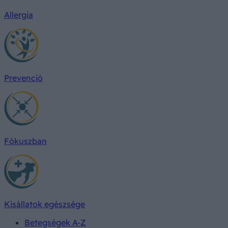
Allergia
Prevenció
Fókuszban
Kisállatok egészsége
Betegségek A-Z