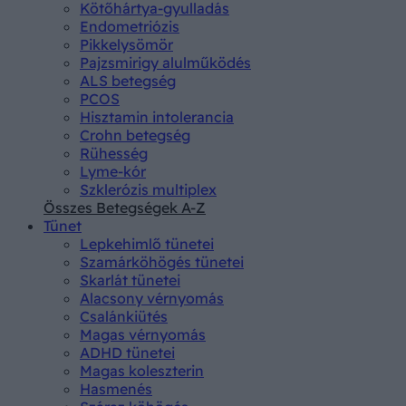
Kötőhártya-gyulladás
Endometriózis
Pikkelysömör
Pajzsmirigy alulműködés
ALS betegség
PCOS
Hisztamin intolerancia
Crohn betegség
Rühesség
Lyme-kór
Szklerózis multiplex
Összes Betegségek A-Z
Tünet
Lepkehimlő tünetei
Szamárköhögés tünetei
Skarlát tünetei
Alacsony vérnyomás
Csalánkiütés
Magas vérnyomás
ADHD tünetei
Magas koleszterin
Hasmenés