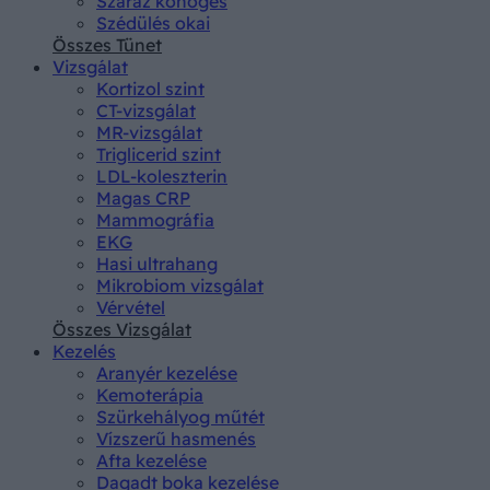
Száraz köhögés
Szédülés okai
Összes Tünet
Vizsgálat
Kortizol szint
CT-vizsgálat
MR-vizsgálat
Triglicerid szint
LDL-koleszterin
Magas CRP
Mammográfia
EKG
Hasi ultrahang
Mikrobiom vizsgálat
Vérvétel
Összes Vizsgálat
Kezelés
Aranyér kezelése
Kemoterápia
Szürkehályog műtét
Vízszerű hasmenés
Afta kezelése
Dagadt boka kezelése