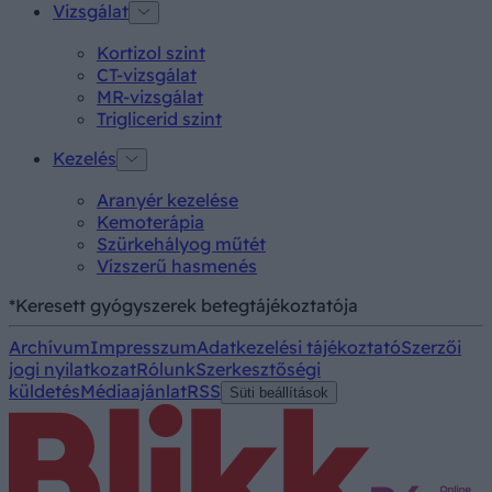
Vizsgálat
Kortizol szint
CT-vizsgálat
MR-vizsgálat
Triglicerid szint
Kezelés
Aranyér kezelése
Kemoterápia
Szürkehályog műtét
Vízszerű hasmenés
*Keresett gyógyszerek betegtájékoztatója
Archívum
Impresszum
Adatkezelési tájékoztató
Szerzői
jogi nyilatkozat
Rólunk
Szerkesztőségi
küldetés
Médiaajánlat
RSS
Süti beállítások