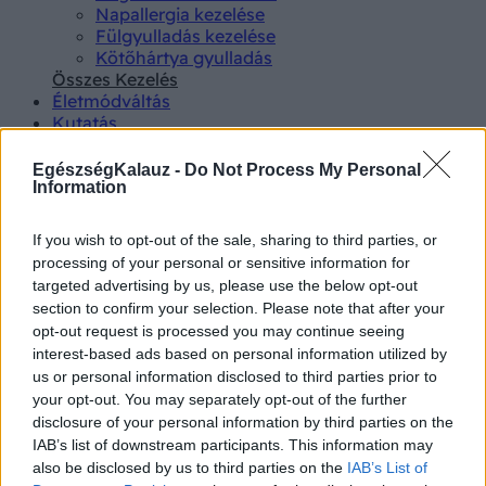
Napallergia kezelése
Fülgyulladás kezelése
Kötőhártya gyulladás
Összes Kezelés
Életmódváltás
Kutatás
EgészségKalauz -
Do Not Process My Personal
Information
If you wish to opt-out of the sale, sharing to third parties, or
processing of your personal or sensitive information for
Betegségek A-Z
targeted advertising by us, please use the below opt-out
Tünet
section to confirm your selection. Please note that after your
Vizsgálat
opt-out request is processed you may continue seeing
Kezelés
interest-based ads based on personal information utilized by
Életmódváltás
us or personal information disclosed to third parties prior to
Kutatás
your opt-out. You may separately opt-out of the further
Prevenció
disclosure of your personal information by third parties on the
Hírek
Videók
IAB’s list of downstream participants. This information may
Kisállatok egészsége
also be disclosed by us to third parties on the
IAB’s List of