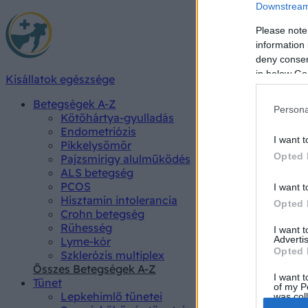
Downstream 
Please note
information 
deny consent
in below Go
Kisállatok egészsége
Betegségek A-Z
Persona
Kötőhártya-gyulladás
Endometriózis
I want t
Pikkelysömör
Opted 
Pajzsmirigy alulműködés
ALS betegség
PCOS
I want t
Hisztamin intolerancia
Opted 
Crohn betegség
Rühesség
I want 
Advertis
Lyme-kór
Opted 
Szklerózis multiplex
Összes Betegségek A-Z
I want t
Tünet
of my P
Lepkehimlő tünetei
was col