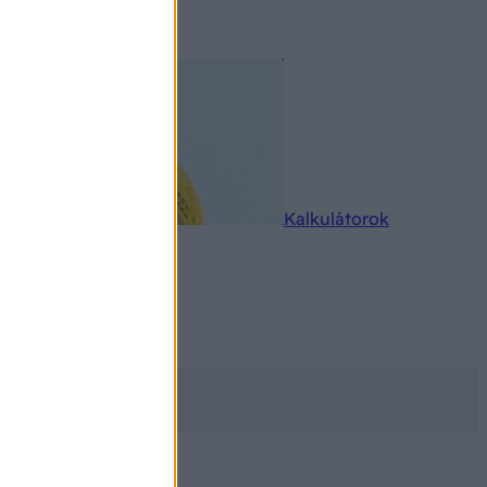
rkereső
Kalkulátorok