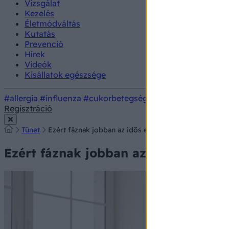
Vizsgálat
Kezelés
Életmódváltás
Kutatás
Prevenció
Hírek
Videók
Kisállatok egészsége
#allergia
#influenza
#cukorbetegség
#orvosmeteorológi
Regisztráció
Tünet
Ezért fáznak jobban az idős emberek
Ezért fáznak jobban az idős embere