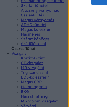
Opted 
Szamárköhögés tünetei
Skarlát tünetei
Alacsony vérnyomás
Google 
Csalánkiütés
Magas vérnyomás
I want t
ADHD tünetei
web or d
Magas koleszterin
Hasmenés
I want t
Száraz köhögés
purpose
Szédülés okai
Összes Tünet
I want 
Vizsgálat
Kortizol szint
I want t
CT-vizsgálat
web or d
MR-vizsgálat
Triglicerid szint
LDL-koleszterin
I want t
Magas CRP
or app.
Mammográfia
EKG
I want t
Hasi ultrahang
Mikrobiom vizsgálat
I want t
Vérvétel