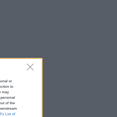
sonal or
ection to
ou may
 personal
out of the
 downstream
B’s List of