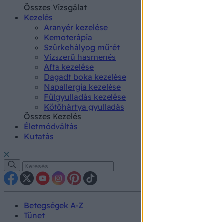
authenti
Összes Vizsgálat
Kezelés
Aranyér kezelése
Kemoterápia
Szürkehályog műtét
Vízszerű hasmenés
Afta kezelése
Dagadt boka kezelése
Napallergia kezelése
Fülgyulladás kezelése
Kötőhártya gyulladás
Összes Kezelés
Életmódváltás
Kutatás
Betegségek A-Z
Tünet