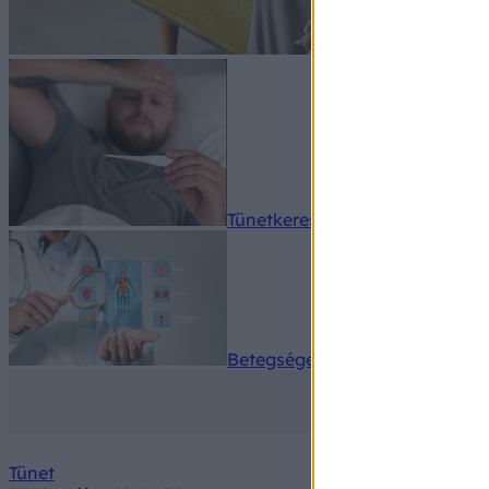
Tünetkereső
Betegségek A-Z
Tünet