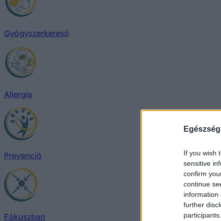
Gyógyszerkereső
Allergia
Egészség
If you wish 
Prevenció
sensitive in
confirm you
continue se
information 
further disc
participants
Fókuszban