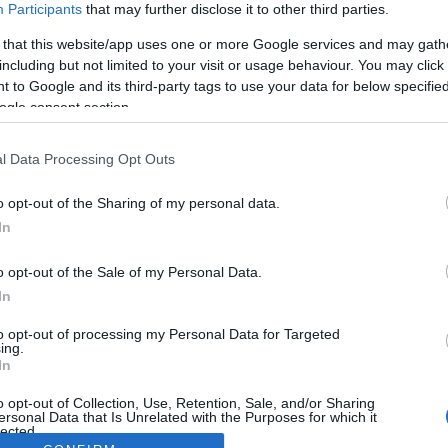
Participants
that may further disclose it to other third parties.
 that this website/app uses one or more Google services and may gath
including but not limited to your visit or usage behaviour. You may click 
 to Google and its third-party tags to use your data for below specifi
ogle consent section.
l Data Processing Opt Outs
o opt-out of the Sharing of my personal data.
In
o opt-out of the Sale of my Personal Data.
In
to opt-out of processing my Personal Data for Targeted
ing.
In
o opt-out of Collection, Use, Retention, Sale, and/or Sharing
ersonal Data that Is Unrelated with the Purposes for which it
lected.