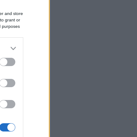
er and store
to grant or
ed purposes