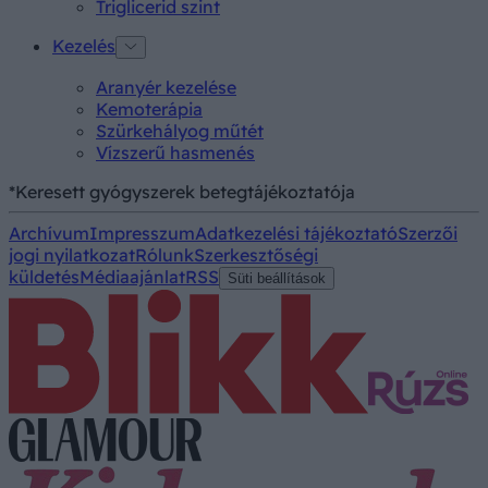
Triglicerid szint
Kezelés
Aranyér kezelése
Kemoterápia
Szürkehályog műtét
Vízszerű hasmenés
*Keresett gyógyszerek betegtájékoztatója
Archívum
Impresszum
Adatkezelési tájékoztató
Szerzői
jogi nyilatkozat
Rólunk
Szerkesztőségi
küldetés
Médiaajánlat
RSS
Süti beállítások