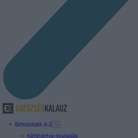
Betegségek A-Z
Kötőhártya-gyulladás