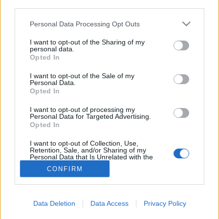
third parties.
Felfázás
Please note that this website/app uses one or more Google
Personal Data Processing Opt Outs
services and may gather and store information including but
not limited to your visit or usage behaviour. You may click to
I want to opt-out of the Sharing of my
personal data.
grant or deny consent to Google and its third-party tags to
Opted In
use your data for below specified purposes in below Google
consent section.
I want to opt-out of the Sale of my
Personal Data.
Opted In
I want to opt-out of processing my
Personal Data for Targeted Advertising.
Opted In
I want to opt-out of Collection, Use,
Retention, Sale, and/or Sharing of my
Personal Data that Is Unrelated with the
Purposes for which it was collected.
CONFIRM
Opted Out
Google consents
Data Deletion
Data Access
Privacy Policy
I want to allow Google to enable storage