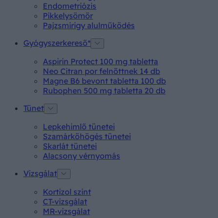
Endometriózis
Pikkelysömör
Pajzsmirigy alulműködés
Gyógyszerkereső*
Aspirin Protect 100 mg tabletta
Neo Citran por felnőttnek 14 db
Magne B6 bevont tabletta 100 db
Rubophen 500 mg tabletta 20 db
Tünet
Lepkehimlő tünetei
Szamárköhögés tünetei
Skarlát tünetei
Alacsony vérnyomás
Vizsgálat
Kortizol szint
CT-vizsgálat
MR-vizsgálat