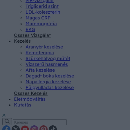
MR-vizsgálat
Triglicerid szint
LDL-koleszterin
Magas CRP
Mammográfia
EKG
Összes Vizsgálat
Kezelés
Aranyér kezelése
Kemoterápia
Szürkehályog műtét
Vízszerű hasmenés
Afta kezelése
Dagadt boka kezelése
Napallergia kezelése
Fülgyulladás kezelése
Összes Kezelés
Életmódváltás
Kutatás