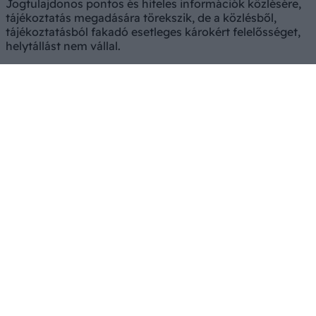
Jogtulajdonos pontos és hiteles információk közlésére,
tájékoztatás megadására törekszik, de a közlésből,
tájékoztatásból fakadó esetleges károkért felelősséget,
helytállást nem vállal.