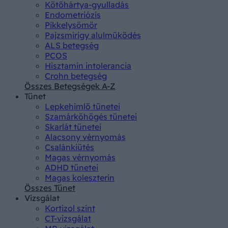
Kötőhártya-gyulladás
Endometriózis
Pikkelysömör
Pajzsmirigy alulműködés
ALS betegség
PCOS
Hisztamin intolerancia
Crohn betegség
Összes Betegségek A-Z
Tünet
Lepkehimlő tünetei
Szamárköhögés tünetei
Skarlát tünetei
Alacsony vérnyomás
Csalánkiütés
Magas vérnyomás
ADHD tünetei
Magas koleszterin
Összes Tünet
Vizsgálat
Kortizol szint
CT-vizsgálat