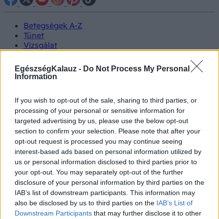
Betegségek A-Z
Tünet
Vizsgálat
Kezelés
Életmódváltás
EgészségKalauz -
Do Not Process My Personal
Kutatás
Information
Prevenció
Hírek
If you wish to opt-out of the sale, sharing to third parties, or
Videók
processing of your personal or sensitive information for
Kisállatok egészsége
targeted advertising by us, please use the below opt-out
section to confirm your selection. Please note that after your
#allergia
#influenza
#cukorbetegség
opt-out request is processed you may continue seeing
#orvosmeteorológia
#vérnyomás
#stroke
#rákbetegség
interest-based ads based on personal information utilized by
#pajzsmirigy
#reflux
#ekcéma
#herpesz
us or personal information disclosed to third parties prior to
Regisztráció
your opt-out. You may separately opt-out of the further
disclosure of your personal information by third parties on the
IAB’s list of downstream participants. This information may
also be disclosed by us to third parties on the
IAB’s List of
Downstream Participants
that may further disclose it to other
Felfázás