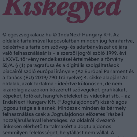
© egeszsegkalauz.hu © IndaNext Hungary Kft. Az
oldalak tartalmával kapcsolatban minden jog fenntartva,
beleértve a tartalom szöveg- és adatbányászat céljára
való felhasználását is – a szerzői jogról szóló 1999. évi
LXXVI. törvény rendelkezései értelmében a törvény
35/A. § (1) paragrafusa és a digitális szolgáltatások
piacairól szóló európai irányelv (Az Európai Parlament és
a Tanács (EU) 2019/790 Irányelve) 4. cikke alapján! Az
oldalak, azok tartalma - ideértve különösen, de nem
kizárólag az azokon közzétett szövegeket, grafikákat,
képeket, fotókat, hangfelvételeket és videókat stb. – az
IndaNext Hungary Kft. ("Jogtulajdonos") kizárólagos
jogosultsága alá esnek. Mindezek minden és bármely
felhasználása csak a Jogtulajdonos előzetes írásbeli
hozzájárulásával lehetséges. Az oldalról kivezető
linkeken elérhető tartalmakért a Jogtulajdonos
semmilyen felelősséget, helytállást nem vállal. A