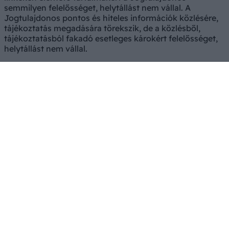
semmilyen felelősséget, helytállást nem vállal. A
Jogtulajdonos pontos és hiteles információk közlésére,
tájékoztatás megadására törekszik, de a közlésből,
tájékoztatásból fakadó esetleges károkért felelősséget,
helytállást nem vállal.