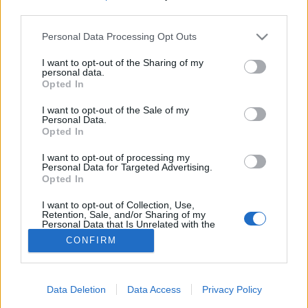
third parties.
Felfázás
Please note that this website/app uses one or more Google
Personal Data Processing Opt Outs
services and may gather and store information including but
not limited to your visit or usage behaviour. You may click to
I want to opt-out of the Sharing of my
personal data.
grant or deny consent to Google and its third-party tags to
Opted In
use your data for below specified purposes in below Google
consent section.
I want to opt-out of the Sale of my
Personal Data.
Opted In
I want to opt-out of processing my
Personal Data for Targeted Advertising.
Opted In
I want to opt-out of Collection, Use,
Retention, Sale, and/or Sharing of my
Personal Data that Is Unrelated with the
Purposes for which it was collected.
CONFIRM
Opted Out
Google consents
Data Deletion
Data Access
Privacy Policy
I want to allow Google to enable storage