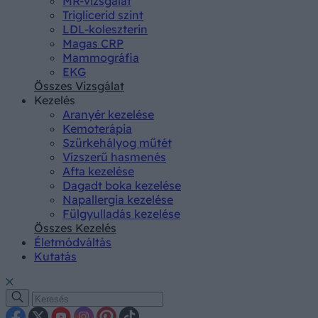
MR-vizsgálat
Triglicerid szint
LDL-koleszterin
Magas CRP
Mammográfia
EKG
Összes Vizsgálat
Kezelés
Aranyér kezelése
Kemoterápia
Szürkehályog műtét
Vízszerű hasmenés
Afta kezelése
Dagadt boka kezelése
Napallergia kezelése
Fülgyulladás kezelése
Összes Kezelés
Életmódváltás
Kutatás