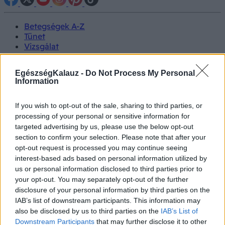
Betegségek A-Z
Tünet
Vizsgálat
Kezelés
Életmódváltás
EgészségKalauz -
Do Not Process My Personal
Kutatás
Information
Prevenció
Hírek
Videók
If you wish to opt-out of the sale, sharing to third parties, or
Kisállatok egészsége
processing of your personal or sensitive information for
targeted advertising by us, please use the below opt-out
section to confirm your selection. Please note that after your
#allergia
#influenza
#cukorbetegség
opt-out request is processed you may continue seeing
#orvosmeteorológia
#vérnyomás
#stroke
#rákbetegség
interest-based ads based on personal information utilized by
#pajzsmirigy
#reflux
#ekcéma
#herpesz
Regisztráció
us or personal information disclosed to third parties prior to
your opt-out. You may separately opt-out of the further
disclosure of your personal information by third parties on the
IAB’s list of downstream participants. This information may
also be disclosed by us to third parties on the
IAB’s List of
Felfázás
Downstream Participants
that may further disclose it to other