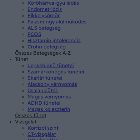
Kötőhártya-gyulladás
Endometriózis
Pikkelysömör
Pajzsmirigy alulműködés
ALS betegség
PCOS
Hisztamin intolerancia
Crohn betegség
Összes Betegségek A-Z
Tünet
Lepkehimlő tünetei
Szamárköhögés tünetei
Skarlát tünetei
Alacsony vérnyomás
Csalánkiütés
Magas vérnyomás
ADHD tünetei
Magas koleszterin
Összes Tünet
Vizsgálat
Kortizol szint
CT-vizsgálat