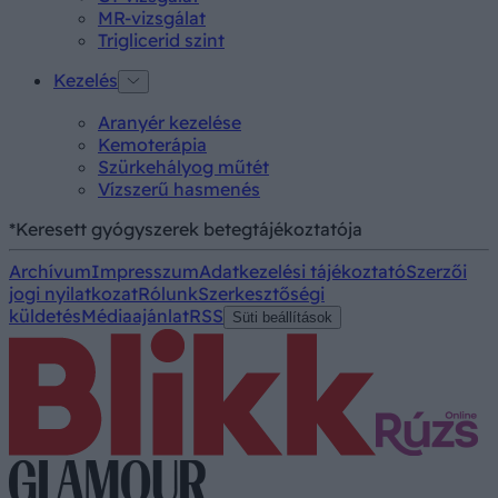
MR-vizsgálat
Triglicerid szint
Kezelés
Aranyér kezelése
Kemoterápia
Szürkehályog műtét
Vízszerű hasmenés
*Keresett gyógyszerek betegtájékoztatója
Archívum
Impresszum
Adatkezelési tájékoztató
Szerzői
jogi nyilatkozat
Rólunk
Szerkesztőségi
küldetés
Médiaajánlat
RSS
Süti beállítások