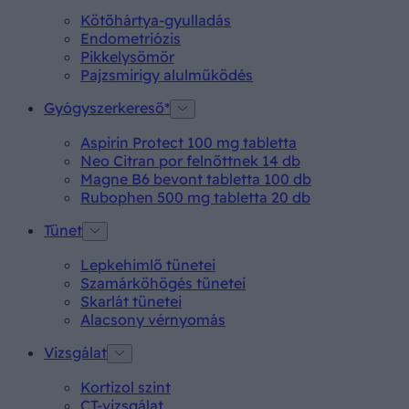
Kötőhártya-gyulladás
Endometriózis
Pikkelysömör
Pajzsmirigy alulműködés
Gyógyszerkereső*
Aspirin Protect 100 mg tabletta
Neo Citran por felnőttnek 14 db
Magne B6 bevont tabletta 100 db
Rubophen 500 mg tabletta 20 db
Tünet
Lepkehimlő tünetei
Szamárköhögés tünetei
Skarlát tünetei
Alacsony vérnyomás
Vizsgálat
Kortizol szint
CT-vizsgálat