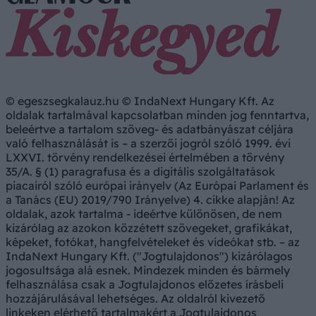
© egeszsegkalauz.hu © IndaNext Hungary Kft. Az
oldalak tartalmával kapcsolatban minden jog fenntartva,
beleértve a tartalom szöveg- és adatbányászat céljára
való felhasználását is – a szerzői jogról szóló 1999. évi
LXXVI. törvény rendelkezései értelmében a törvény
35/A. § (1) paragrafusa és a digitális szolgáltatások
piacairól szóló európai irányelv (Az Európai Parlament és
a Tanács (EU) 2019/790 Irányelve) 4. cikke alapján! Az
oldalak, azok tartalma - ideértve különösen, de nem
kizárólag az azokon közzétett szövegeket, grafikákat,
képeket, fotókat, hangfelvételeket és videókat stb. – az
IndaNext Hungary Kft. ("Jogtulajdonos") kizárólagos
jogosultsága alá esnek. Mindezek minden és bármely
felhasználása csak a Jogtulajdonos előzetes írásbeli
hozzájárulásával lehetséges. Az oldalról kivezető
linkeken elérhető tartalmakért a Jogtulajdonos