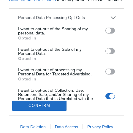
third parties.
Fűszer
Please note that this website/app uses one or more Google
Personal Data Processing Opt Outs
services and may gather and store information including but
not limited to your visit or usage behaviour. You may click to
I want to opt-out of the Sharing of my
personal data.
grant or deny consent to Google and its third-party tags to
Opted In
use your data for below specified purposes in below Google
consent section.
I want to opt-out of the Sale of my
Personal Data.
Opted In
I want to opt-out of processing my
Personal Data for Targeted Advertising.
Opted In
I want to opt-out of Collection, Use,
Retention, Sale, and/or Sharing of my
Personal Data that Is Unrelated with the
Purposes for which it was collected.
CONFIRM
Opted Out
Google consents
Data Deletion
Data Access
Privacy Policy
I want to allow Google to enable storage