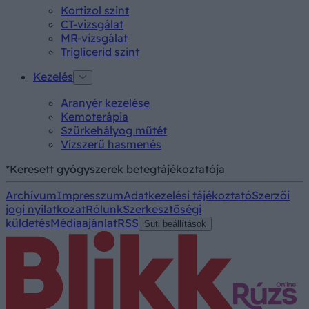
Kortizol szint
CT-vizsgálat
MR-vizsgálat
Triglicerid szint
Kezelés
Aranyér kezelése
Kemoterápia
Szürkehályog műtét
Vízszerű hasmenés
*Keresett gyógyszerek betegtájékoztatója
Archívum
Impresszum
Adatkezelési tájékoztató
Szerzői
jogi nyilatkozat
Rólunk
Szerkesztőségi
küldetés
Médiaajánlat
RSS
Süti beállítások