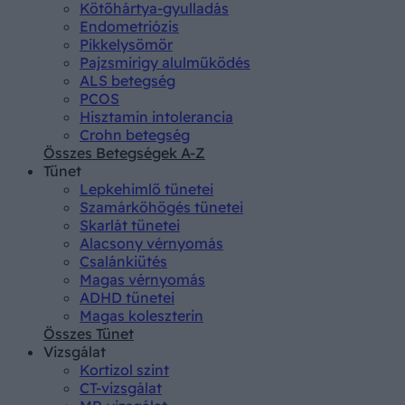
Kötőhártya-gyulladás
Endometriózis
Pikkelysömör
Pajzsmirigy alulműködés
ALS betegség
PCOS
Hisztamin intolerancia
Crohn betegség
Összes Betegségek A-Z
Tünet
Lepkehimlő tünetei
Szamárköhögés tünetei
Skarlát tünetei
Alacsony vérnyomás
Csalánkiütés
Magas vérnyomás
ADHD tünetei
Magas koleszterin
Összes Tünet
Vizsgálat
Kortizol szint
CT-vizsgálat