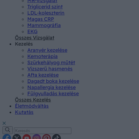
MR-vizsgálat
Triglicerid szint
LDL-koleszterin
Magas CRP
Mammográfia
EKG
Összes Vizsgálat
Kezelés
Aranyér kezelése
Kemoterápia
Szürkehályog műtét
Vízszerű hasmenés
Afta kezelése
Dagadt boka kezelése
Napallergia kezelése
Fülgyulladás kezelése
Összes Kezelés
Életmódváltás
Kutatás