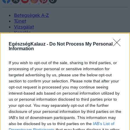
Betegségek A-Z
Tünet
Vizsgálat
Kezelés
Életmódváltás
Kutatás
EgészségKalauz -
Do Not Process My Personal
Information
Prevenció
Hírek
Videók
If you wish to opt-out of the sale, sharing to third parties, or
Kisállatok egészsége
processing of your personal or sensitive information for
targeted advertising by us, please use the below opt-out
#allergia
#influenza
#cukorbetegség
section to confirm your selection. Please note that after your
#orvosmeteorológia
#vérnyomás
#stroke
#rákbetegség
opt-out request is processed you may continue seeing
#pajzsmirigy
#reflux
#ekcéma
#herpesz
interest-based ads based on personal information utilized by
Regisztráció
us or personal information disclosed to third parties prior to
your opt-out. You may separately opt-out of the further
disclosure of your personal information by third parties on the
IAB’s list of downstream participants. This information may
also be disclosed by us to third parties on the
IAB’s List of
Fűszer
Downstream Participants
that may further disclose it to other