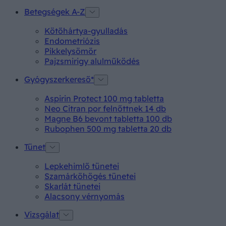
Betegségek A-Z
Kötőhártya-gyulladás
Endometriózis
Pikkelysömör
Pajzsmirigy alulműködés
Gyógyszerkereső*
Aspirin Protect 100 mg tabletta
Neo Citran por felnőttnek 14 db
Magne B6 bevont tabletta 100 db
Rubophen 500 mg tabletta 20 db
Tünet
Lepkehimlő tünetei
Szamárköhögés tünetei
Skarlát tünetei
Alacsony vérnyomás
Vizsgálat