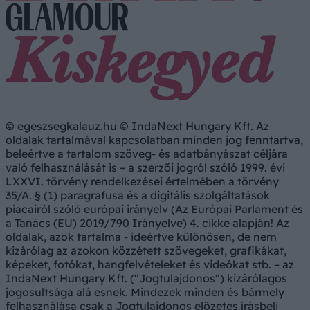
© egeszsegkalauz.hu © IndaNext Hungary Kft. Az
oldalak tartalmával kapcsolatban minden jog fenntartva,
beleértve a tartalom szöveg- és adatbányászat céljára
való felhasználását is – a szerzői jogról szóló 1999. évi
LXXVI. törvény rendelkezései értelmében a törvény
35/A. § (1) paragrafusa és a digitális szolgáltatások
piacairól szóló európai irányelv (Az Európai Parlament és
a Tanács (EU) 2019/790 Irányelve) 4. cikke alapján! Az
oldalak, azok tartalma - ideértve különösen, de nem
kizárólag az azokon közzétett szövegeket, grafikákat,
képeket, fotókat, hangfelvételeket és videókat stb. – az
IndaNext Hungary Kft. ("Jogtulajdonos") kizárólagos
jogosultsága alá esnek. Mindezek minden és bármely
felhasználása csak a Jogtulajdonos előzetes írásbeli