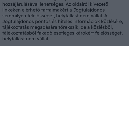
hozzájárulásával lehetséges. Az oldalról kivezető
linkeken elérhető tartalmakért a Jogtulajdonos
semmilyen felelősséget, helytállást nem vállal. A
Jogtulajdonos pontos és hiteles információk közlésére,
tájékoztatás megadására törekszik, de a közlésből,
tájékoztatásból fakadó esetleges károkért felelősséget,
helytállást nem vállal.