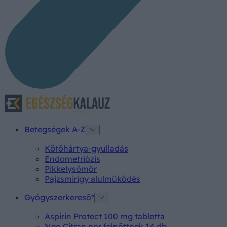
Betegségek A-Z
Kötőhártya-gyulladás
Endometriózis
Pikkelysömör
Pajzsmirigy alulműködés
Gyógyszerkereső*
Aspirin Protect 100 mg tabletta
Neo Citran por felnőttnek 14 db