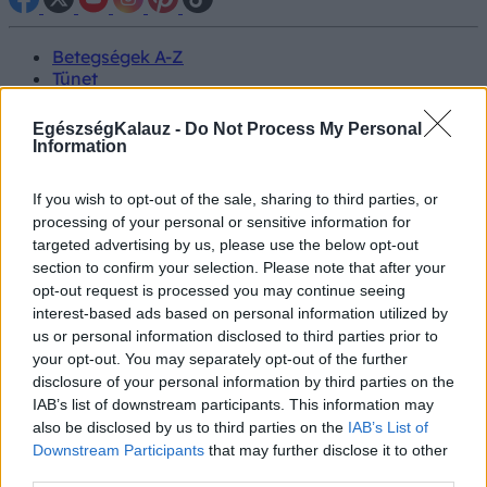
Betegségek A-Z
Tünet
Vizsgálat
Kezelés
EgészségKalauz -
Do Not Process My Personal
Életmódváltás
Information
Kutatás
Prevenció
If you wish to opt-out of the sale, sharing to third parties, or
Hírek
processing of your personal or sensitive information for
Videók
targeted advertising by us, please use the below opt-out
Kisállatok egészsége
section to confirm your selection. Please note that after your
opt-out request is processed you may continue seeing
#allergia
#influenza
#cukorbetegség
interest-based ads based on personal information utilized by
#orvosmeteorológia
#vérnyomás
#stroke
#rákbetegség
us or personal information disclosed to third parties prior to
#pajzsmirigy
#reflux
#ekcéma
#herpesz
your opt-out. You may separately opt-out of the further
Regisztráció
disclosure of your personal information by third parties on the
IAB’s list of downstream participants. This information may
also be disclosed by us to third parties on the
IAB’s List of
Downstream Participants
that may further disclose it to other
third parties.
Genetika