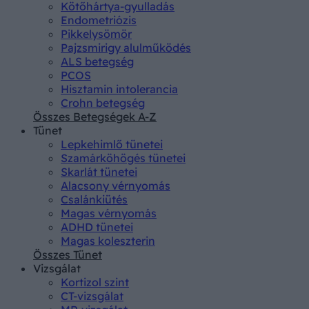
Kötőhártya-gyulladás
Endometriózis
Pikkelysömör
Pajzsmirigy alulműködés
ALS betegség
PCOS
Hisztamin intolerancia
Crohn betegség
Összes Betegségek A-Z
Tünet
Lepkehimlő tünetei
Szamárköhögés tünetei
Skarlát tünetei
Alacsony vérnyomás
Csalánkiütés
Magas vérnyomás
ADHD tünetei
Magas koleszterin
Összes Tünet
Vizsgálat
Kortizol szint
CT-vizsgálat