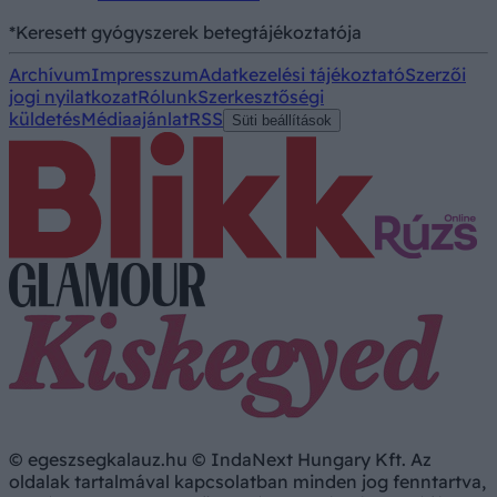
*Keresett gyógyszerek betegtájékoztatója
Archívum
Impresszum
Adatkezelési tájékoztató
Szerzői
jogi nyilatkozat
Rólunk
Szerkesztőségi
küldetés
Médiaajánlat
RSS
Süti beállítások
© egeszsegkalauz.hu © IndaNext Hungary Kft. Az
oldalak tartalmával kapcsolatban minden jog fenntartva,