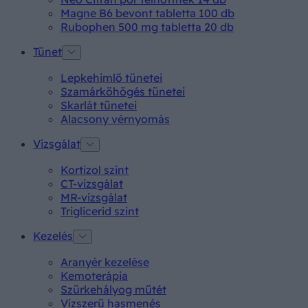
Magne B6 bevont tabletta 100 db
Rubophen 500 mg tabletta 20 db
Tünet
Lepkehimlő tünetei
Szamárköhögés tünetei
Skarlát tünetei
Alacsony vérnyomás
Vizsgálat
Kortizol szint
CT-vizsgálat
MR-vizsgálat
Triglicerid szint
Kezelés
Aranyér kezelése
Kemoterápia
Szürkehályog műtét
Vízszerű hasmenés