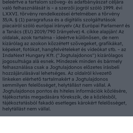
beleértve a tartalom szöveg- és adatbányászat céljára
való felhasználását is – a szerzői jogról szóló 1999. évi
LXXVI. törvény rendelkezései értelmében a törvény
35/A. § (1) paragrafusa és a digitális szolgáltatások
piacairól szóló európai irányelv (Az Európai Parlament és
a Tanács (EU) 2019/790 Irányelve) 4. cikke alapján! Az
oldalak, azok tartalma - ideértve különösen, de nem
kizárólag az azokon közzétett szövegeket, grafikákat,
képeket, fotókat, hangfelvételeket és videókat stb. – az
IndaNext Hungary Kft. ("Jogtulajdonos") kizárólagos
jogosultsága alá esnek. Mindezek minden és bármely
felhasználása csak a Jogtulajdonos előzetes írásbeli
hozzájárulásával lehetséges. Az oldalról kivezető
linkeken elérhető tartalmakért a Jogtulajdonos
semmilyen felelősséget, helytállást nem vállal. A
Jogtulajdonos pontos és hiteles információk közlésére,
tájékoztatás megadására törekszik, de a közlésből,
tájékoztatásból fakadó esetleges károkért felelősséget,
helytállást nem vállal.