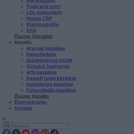
MR-vizsgálat
Triglicerid szint
LDL-koleszterin
Magas CRP
Mammográfia
EKG
Összes Vizsgálat
Kezelés
Aranyér kezelése
Kemoterápia
Szürkehályog műtét
Vízszerű hasmenés
Afta kezelése
Dagadt boka kezelése
Napallergia kezelése
Fülgyulladás kezelése
Összes Kezelés
Életmódváltás
Kutatás