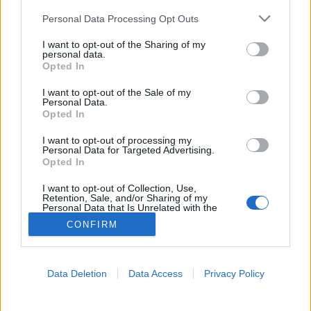
Please note that this website/app uses one or more Google
Personal Data Processing Opt Outs
Genetika
services and may gather and store information including but
not limited to your visit or usage behaviour. You may click to
I want to opt-out of the Sharing of my
personal data.
grant or deny consent to Google and its third-party tags to
Opted In
use your data for below specified purposes in below Google
consent section.
I want to opt-out of the Sale of my
Personal Data.
Opted In
I want to opt-out of processing my
Personal Data for Targeted Advertising.
Opted In
I want to opt-out of Collection, Use,
Retention, Sale, and/or Sharing of my
Personal Data that Is Unrelated with the
Purposes for which it was collected.
CONFIRM
Opted Out
Google consents
Data Deletion
Data Access
Privacy Policy
I want to allow Google to enable storage
related to advertising like cookies on web or