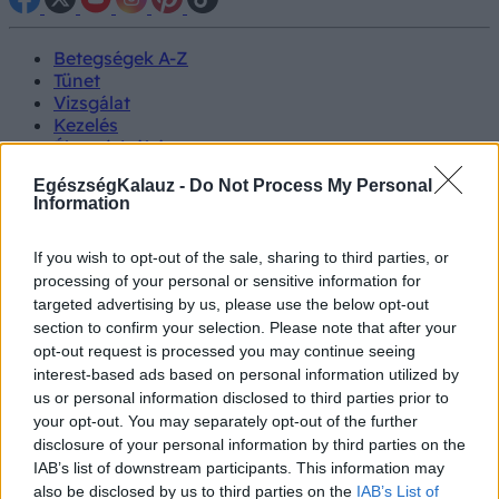
Betegségek A-Z
Tünet
Vizsgálat
Kezelés
Életmódváltás
Kutatás
EgészségKalauz -
Do Not Process My Personal
Prevenció
Information
Hírek
Videók
Kisállatok egészsége
If you wish to opt-out of the sale, sharing to third parties, or
processing of your personal or sensitive information for
targeted advertising by us, please use the below opt-out
#allergia
#influenza
#cukorbetegség
section to confirm your selection. Please note that after your
#orvosmeteorológia
#vérnyomás
#stroke
#rákbetegség
opt-out request is processed you may continue seeing
#pajzsmirigy
#reflux
#ekcéma
#herpesz
Regisztráció
interest-based ads based on personal information utilized by
us or personal information disclosed to third parties prior to
your opt-out. You may separately opt-out of the further
disclosure of your personal information by third parties on the
IAB’s list of downstream participants. This information may
Gyógynövény
also be disclosed by us to third parties on the
IAB’s List of