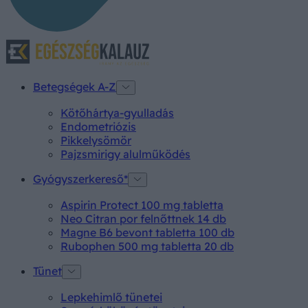
Betegségek A-Z
Kötőhártya-gyulladás
Endometriózis
Pikkelysömör
Pajzsmirigy alulműködés
Gyógyszerkereső*
Aspirin Protect 100 mg tabletta
Neo Citran por felnőttnek 14 db
Magne B6 bevont tabletta 100 db
Rubophen 500 mg tabletta 20 db
Tünet
Lepkehimlő tünetei