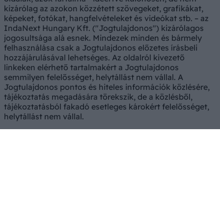
kizárólag az azokon közzétett szövegeket, grafikákat,
képeket, fotókat, hangfelvételeket és videókat stb. – az
IndaNext Hungary Kft. ("Jogtulajdonos") kizárólagos
jogosultsága alá esnek. Mindezek minden és bármely
felhasználása csak a Jogtulajdonos előzetes írásbeli
hozzájárulásával lehetséges. Az oldalról kivezető
linkeken elérhető tartalmakért a Jogtulajdonos
semmilyen felelősséget, helytállást nem vállal. A
Jogtulajdonos pontos és hiteles információk közlésére,
tájékoztatás megadására törekszik, de a közlésből,
tájékoztatásból fakadó esetleges károkért felelősséget,
helytállást nem vállal.