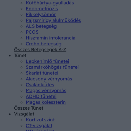
Kötőhártya-gyulladás
Endometriózis
Pikkelysömör
Pajzsmirigy alulműködés
ALS betegség
PCOS
Hisztamin intolerancia
Crohn betegség
Összes Betegségek A-Z
Tünet
Lepkehimlő tünetei
Szamárköhögés tünetei
Skarlát tünetei
Alacsony vérnyomás
Csalánkiütés
Magas vérnyomás
ADHD tünetei
Magas koleszterin
Összes Tünet
Vizsgálat
Kortizol szint
CT-vizsgálat