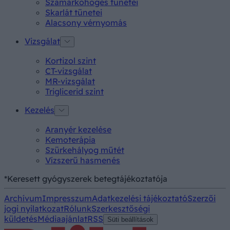
Szamárköhögés tünetei
Skarlát tünetei
Alacsony vérnyomás
Vizsgálat
Kortizol szint
CT-vizsgálat
MR-vizsgálat
Triglicerid szint
Kezelés
Aranyér kezelése
Kemoterápia
Szürkehályog műtét
Vízszerű hasmenés
*Keresett gyógyszerek betegtájékoztatója
Archívum
Impresszum
Adatkezelési tájékoztató
Szerzői
jogi nyilatkozat
Rólunk
Szerkesztőségi
küldetés
Médiaajánlat
RSS
Süti beállítások