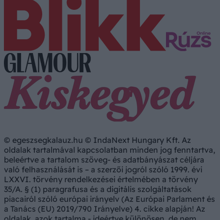
© egeszsegkalauz.hu © IndaNext Hungary Kft. Az
oldalak tartalmával kapcsolatban minden jog fenntartva,
beleértve a tartalom szöveg- és adatbányászat céljára
való felhasználását is – a szerzői jogról szóló 1999. évi
LXXVI. törvény rendelkezései értelmében a törvény
35/A. § (1) paragrafusa és a digitális szolgáltatások
piacairól szóló európai irányelv (Az Európai Parlament és
a Tanács (EU) 2019/790 Irányelve) 4. cikke alapján! Az
oldalak, azok tartalma - ideértve különösen, de nem