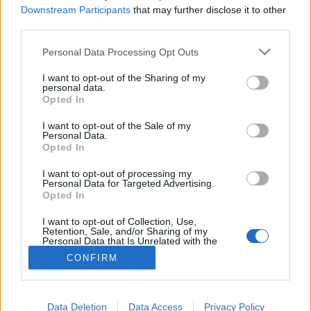
Downstream Participants
that may further disclose it to other
Gyógynövény
third parties.
Please note that this website/app uses one or more Google
Personal Data Processing Opt Outs
services and may gather and store information including but
not limited to your visit or usage behaviour. You may click to
I want to opt-out of the Sharing of my
personal data.
grant or deny consent to Google and its third-party tags to
Opted In
use your data for below specified purposes in below Google
consent section.
I want to opt-out of the Sale of my
Personal Data.
Opted In
I want to opt-out of processing my
Personal Data for Targeted Advertising.
Opted In
I want to opt-out of Collection, Use,
Retention, Sale, and/or Sharing of my
Personal Data that Is Unrelated with the
Purposes for which it was collected.
CONFIRM
Opted Out
Google consents
Data Deletion
Data Access
Privacy Policy