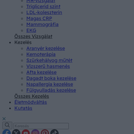
MR-vizsgálat
Triglicerid szint
LDL-koleszterin
Magas CRP
Mammográfia
EKG
Összes Vizsgálat
Kezelés
Aranyér kezelése
Kemoterápia
Szürkehályog műtét
Vízszerű hasmenés
Afta kezelése
Dagadt boka kezelése
Napallergia kezelése
Fülgyulladás kezelése
Összes Kezelés
Életmódváltás
Kutatás