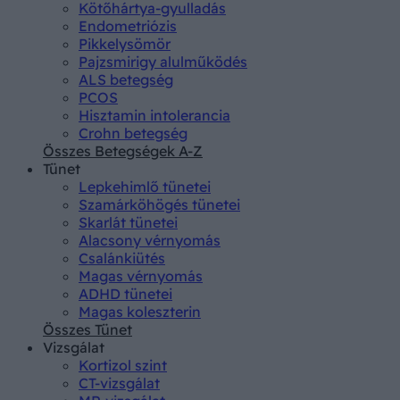
Kötőhártya-gyulladás
Endometriózis
Pikkelysömör
Pajzsmirigy alulműködés
ALS betegség
PCOS
Hisztamin intolerancia
Crohn betegség
Összes Betegségek A-Z
Tünet
Lepkehimlő tünetei
Szamárköhögés tünetei
Skarlát tünetei
Alacsony vérnyomás
Csalánkiütés
Magas vérnyomás
ADHD tünetei
Magas koleszterin
Összes Tünet
Vizsgálat
Kortizol szint
CT-vizsgálat