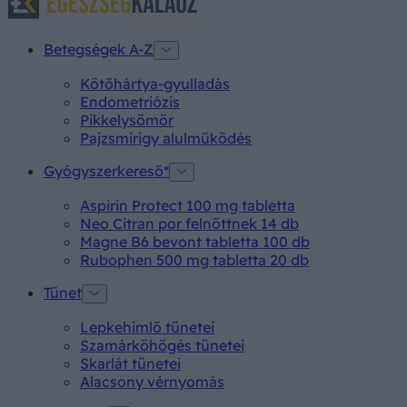
Betegségek A-Z
Kötőhártya-gyulladás
Endometriózis
Pikkelysömör
Pajzsmirigy alulműködés
Gyógyszerkereső*
Aspirin Protect 100 mg tabletta
Neo Citran por felnőttnek 14 db
Magne B6 bevont tabletta 100 db
Rubophen 500 mg tabletta 20 db
Tünet
Lepkehimlő tünetei
Szamárköhögés tünetei
Skarlát tünetei
Alacsony vérnyomás