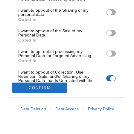
services and may gather and store information including but
Gyógyszerszedés
not limited to your visit or usage behaviour. You may click to
I want to opt-out of the Sharing of my
personal data.
grant or deny consent to Google and its third-party tags to
Opted In
use your data for below specified purposes in below Google
consent section.
I want to opt-out of the Sale of my
Personal Data.
Opted In
I want to opt-out of processing my
Personal Data for Targeted Advertising.
Opted In
I want to opt-out of Collection, Use,
Retention, Sale, and/or Sharing of my
Personal Data that Is Unrelated with the
Purposes for which it was collected.
CONFIRM
Opted Out
Google consents
Data Deletion
Data Access
Privacy Policy
I want to allow Google to enable storage
related to advertising like cookies on web or
device identifiers in apps.