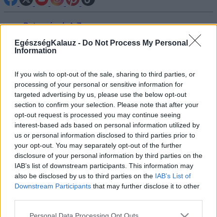
Betegségek A-Z
Tünet
EgészségKalauz -
Do Not Process My Personal
Vizsgálat
Information
Kezelés
Életmódváltás
Kutatás
If you wish to opt-out of the sale, sharing to third parties, or
Prevenció
processing of your personal or sensitive information for
Hírek
targeted advertising by us, please use the below opt-out
Videók
section to confirm your selection. Please note that after your
Kisállatok egészsége
opt-out request is processed you may continue seeing
interest-based ads based on personal information utilized by
#allergia
#influenza
#cukorbetegség
us or personal information disclosed to third parties prior to
#orvosmeteorológia
#vérnyomás
#stroke
#rákbetegség
your opt-out. You may separately opt-out of the further
#pajzsmirigy
#reflux
#ekcéma
#herpesz
disclosure of your personal information by third parties on the
Regisztráció
IAB’s list of downstream participants. This information may
also be disclosed by us to third parties on the
IAB’s List of
Downstream Participants
that may further disclose it to other
third parties.
Please note that this website/app uses one or more Google
Gyógyszerszedés
Personal Data Processing Opt Outs