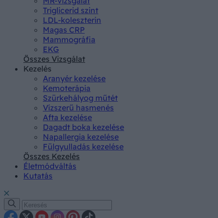
MR-vizsgálat
Triglicerid szint
LDL-koleszterin
Magas CRP
Mammográfia
EKG
Összes Vizsgálat
Kezelés
Aranyér kezelése
Kemoterápia
Szürkehályog műtét
Vízszerű hasmenés
Afta kezelése
Dagadt boka kezelése
Napallergia kezelése
Fülgyulladás kezelése
Összes Kezelés
Életmódváltás
Kutatás