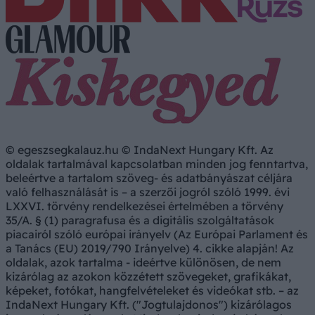
© egeszsegkalauz.hu © IndaNext Hungary Kft. Az
oldalak tartalmával kapcsolatban minden jog fenntartva,
beleértve a tartalom szöveg- és adatbányászat céljára
való felhasználását is – a szerzői jogról szóló 1999. évi
LXXVI. törvény rendelkezései értelmében a törvény
35/A. § (1) paragrafusa és a digitális szolgáltatások
piacairól szóló európai irányelv (Az Európai Parlament és
a Tanács (EU) 2019/790 Irányelve) 4. cikke alapján! Az
oldalak, azok tartalma - ideértve különösen, de nem
kizárólag az azokon közzétett szövegeket, grafikákat,
képeket, fotókat, hangfelvételeket és videókat stb. – az
IndaNext Hungary Kft. ("Jogtulajdonos") kizárólagos