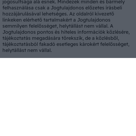
jogosultsága alá esnek. Mindezek minden és bármely
felhasználása csak a Jogtulajdonos előzetes írásbeli
hozzájárulásával lehetséges. Az oldalról kivezető
linkeken elérhető tartalmakért a Jogtulajdonos
semmilyen felelősséget, helytállást nem vállal. A
Jogtulajdonos pontos és hiteles információk közlésére,
tájékoztatás megadására törekszik, de a közlésből,
tájékoztatásból fakadó esetleges károkért felelősséget,
helytállást nem vállal.