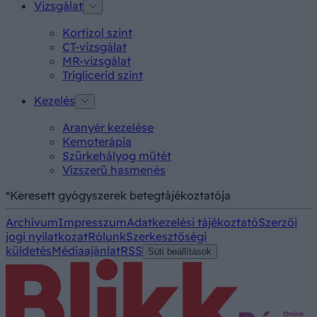
Vizsgálat
Kortizol szint
CT-vizsgálat
MR-vizsgálat
Triglicerid szint
Kezelés
Aranyér kezelése
Kemoterápia
Szürkehályog műtét
Vízszerű hasmenés
*Keresett gyógyszerek betegtájékoztatója
Archívum
Impresszum
Adatkezelési tájékoztató
Szerzői
jogi nyilatkozat
Rólunk
Szerkesztőségi
küldetés
Médiaajánlat
RSS
Süti beállítások