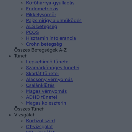
Kötőhártya-gyulladás
Endometriózis
Pikkelysömör
Pajzsmirigy alulműködés
ALS betegség
PCOS
Hisztamin intolerancia
Crohn betegség
Összes Betegségek A-Z
Tünet
Lepkehimlő tünetei
Szamárköhögés tünetei
Skarlát tünetei
Alacsony vérnyomás
Csalánkiütés
Magas vérnyomás
ADHD tünetei
Magas koleszterin
Összes Tünet
Vizsgálat
Kortizol szint
CT-vizsgálat