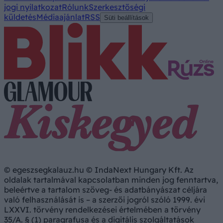
jogi nyilatkozat
Rólunk
Szerkesztőségi
küldetés
Médiaajánlat
RSS
Süti beállítások
© egeszsegkalauz.hu © IndaNext Hungary Kft. Az
oldalak tartalmával kapcsolatban minden jog fenntartva,
beleértve a tartalom szöveg- és adatbányászat céljára
való felhasználását is – a szerzői jogról szóló 1999. évi
LXXVI. törvény rendelkezései értelmében a törvény
35/A. § (1) paragrafusa és a digitális szolgáltatások