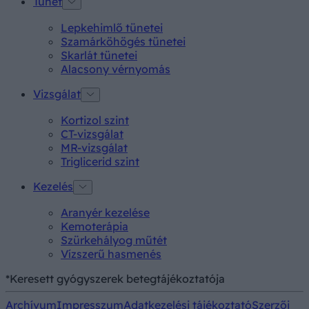
Tünet
Lepkehimlő tünetei
Szamárköhögés tünetei
Skarlát tünetei
Alacsony vérnyomás
Vizsgálat
Kortizol szint
CT-vizsgálat
MR-vizsgálat
Triglicerid szint
Kezelés
Aranyér kezelése
Kemoterápia
Szürkehályog műtét
Vízszerű hasmenés
*Keresett gyógyszerek betegtájékoztatója
Archívum
Impresszum
Adatkezelési tájékoztató
Szerzői