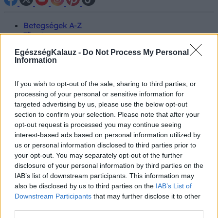
Betegségek A-Z
Tünet
Vizsgálat
EgészségKalauz -
Do Not Process My Personal
Kezelés
Information
Életmódváltás
Kutatás
Prevenció
If you wish to opt-out of the sale, sharing to third parties, or
Hírek
processing of your personal or sensitive information for
Videók
targeted advertising by us, please use the below opt-out
Kisállatok egészsége
section to confirm your selection. Please note that after your
opt-out request is processed you may continue seeing
#allergia
#influenza
#cukorbetegség
interest-based ads based on personal information utilized by
#orvosmeteorológia
#vérnyomás
#stroke
#rákbetegség
us or personal information disclosed to third parties prior to
#pajzsmirigy
#reflux
#ekcéma
#herpesz
your opt-out. You may separately opt-out of the further
Regisztráció
disclosure of your personal information by third parties on the
IAB’s list of downstream participants. This information may
also be disclosed by us to third parties on the
IAB’s List of
Downstream Participants
that may further disclose it to other
third parties.
Hideg