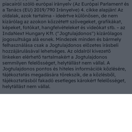
piacairól szóló európai irányelv (Az Európai Parlament és
a Tanács (EU) 2019/790 Irányelve) 4. cikke alapján! Az
oldalak, azok tartalma - ideértve különösen, de nem
kizárólag az azokon közzétett szövegeket, grafikákat,
képeket, fotókat, hangfelvételeket és videókat stb. – az
IndaNext Hungary Kft. ("Jogtulajdonos") kizárólagos
jogosultsága alá esnek. Mindezek minden és bármely
felhasználása csak a Jogtulajdonos előzetes írásbeli
hozzájárulásával lehetséges. Az oldalról kivezető
linkeken elérhető tartalmakért a Jogtulajdonos
semmilyen felelősséget, helytállást nem vállal. A
Jogtulajdonos pontos és hiteles információk közlésére,
tájékoztatás megadására törekszik, de a közlésből,
tájékoztatásból fakadó esetleges károkért felelősséget,
helytállást nem vállal.