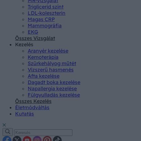
MR-vizsgálat
Triglicerid szint
LDL-koleszterin
Magas CRP
Mammográfia
EKG
Összes Vizsgálat
Kezelés
Aranyér kezelése
Kemoterápia
Szürkehályog műtét
Vízszerű hasmenés
Afta kezelése
Dagadt boka kezelése
Napallergia kezelése
Fülgyulladás kezelése
Összes Kezelés
Életmódváltás
Kutatás