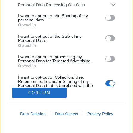
Please note that this website/app uses one or more Google
Personal Data Processing Opt Outs
services and may gather and store information including but
Hideg
not limited to your visit or usage behaviour. You may click to
I want to opt-out of the Sharing of my
personal data.
grant or deny consent to Google and its third-party tags to
Opted In
use your data for below specified purposes in below Google
consent section.
I want to opt-out of the Sale of my
Personal Data.
Opted In
I want to opt-out of processing my
Personal Data for Targeted Advertising.
Opted In
I want to opt-out of Collection, Use,
Retention, Sale, and/or Sharing of my
Personal Data that Is Unrelated with the
Purposes for which it was collected.
CONFIRM
Opted Out
Google consents
Data Deletion
Data Access
Privacy Policy
I want to allow Google to enable storage
related to advertising like cookies on web or
device identifiers in apps.