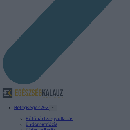
Betegségek A-Z
Kötőhártya-gyulladás
Endometriózis