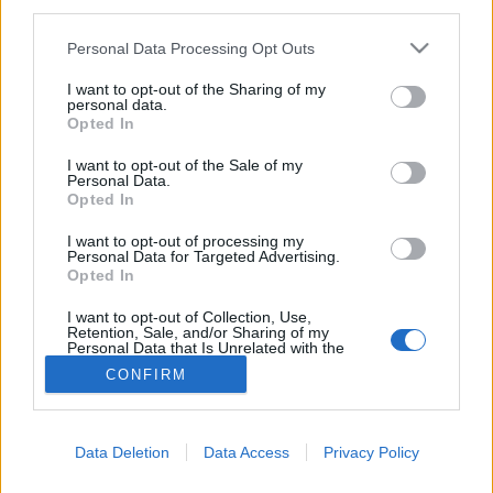
third parties.
Hírek
Please note that this website/app uses one or more Google
Personal Data Processing Opt Outs
services and may gather and store information including but
not limited to your visit or usage behaviour. You may click to
I want to opt-out of the Sharing of my
personal data.
grant or deny consent to Google and its third-party tags to
Opted In
use your data for below specified purposes in below Google
consent section.
I want to opt-out of the Sale of my
Personal Data.
Opted In
I want to opt-out of processing my
Personal Data for Targeted Advertising.
Opted In
I want to opt-out of Collection, Use,
Retention, Sale, and/or Sharing of my
Personal Data that Is Unrelated with the
Purposes for which it was collected.
CONFIRM
Opted Out
Google consents
Data Deletion
Data Access
Privacy Policy
I want to allow Google to enable storage
related to advertising like cookies on web or