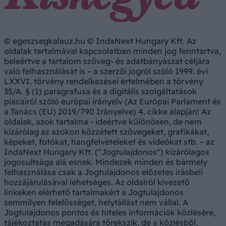
© egeszsegkalauz.hu © IndaNext Hungary Kft. Az
oldalak tartalmával kapcsolatban minden jog fenntartva,
beleértve a tartalom szöveg- és adatbányászat céljára
való felhasználását is – a szerzői jogról szóló 1999. évi
LXXVI. törvény rendelkezései értelmében a törvény
35/A. § (1) paragrafusa és a digitális szolgáltatások
piacairól szóló európai irányelv (Az Európai Parlament és
a Tanács (EU) 2019/790 Irányelve) 4. cikke alapján! Az
oldalak, azok tartalma - ideértve különösen, de nem
kizárólag az azokon közzétett szövegeket, grafikákat,
képeket, fotókat, hangfelvételeket és videókat stb. – az
IndaNext Hungary Kft. ("Jogtulajdonos") kizárólagos
jogosultsága alá esnek. Mindezek minden és bármely
felhasználása csak a Jogtulajdonos előzetes írásbeli
hozzájárulásával lehetséges. Az oldalról kivezető
linkeken elérhető tartalmakért a Jogtulajdonos
semmilyen felelősséget, helytállást nem vállal. A
Jogtulajdonos pontos és hiteles információk közlésére,
tájékoztatás megadására törekszik, de a közlésből,