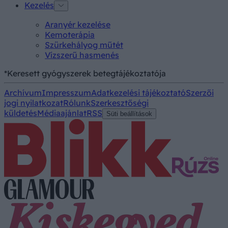
Kezelés
Aranyér kezelése
Kemoterápia
Szürkehályog műtét
Vízszerű hasmenés
*Keresett gyógyszerek betegtájékoztatója
Archívum
Impresszum
Adatkezelési tájékoztató
Szerzői
jogi nyilatkozat
Rólunk
Szerkesztőségi
küldetés
Médiaajánlat
RSS
Süti beállítások