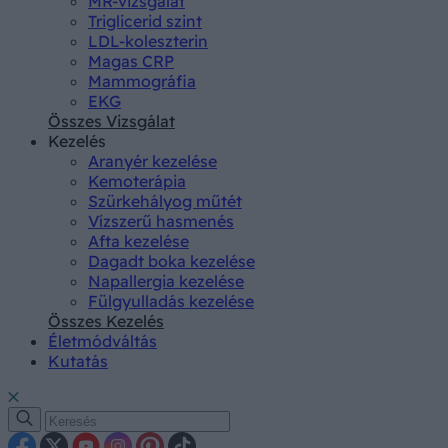
MR-vizsgálat
Triglicerid szint
LDL-koleszterin
Magas CRP
Mammográfia
EKG
Összes Vizsgálat
Kezelés
Aranyér kezelése
Kemoterápia
Szürkehályog műtét
Vízszerű hasmenés
Afta kezelése
Dagadt boka kezelése
Napallergia kezelése
Fülgyulladás kezelése
Összes Kezelés
Életmódváltás
Kutatás