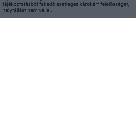
tájékoztatásból fakadó esetleges károkért felelősséget,
helytállást nem vállal.