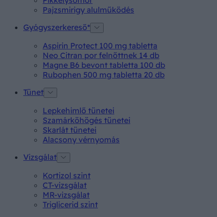
Pikkelysömör
Pajzsmirigy alulműködés
Gyógyszerkereső*
Aspirin Protect 100 mg tabletta
Neo Citran por felnőttnek 14 db
Magne B6 bevont tabletta 100 db
Rubophen 500 mg tabletta 20 db
Tünet
Lepkehimlő tünetei
Szamárköhögés tünetei
Skarlát tünetei
Alacsony vérnyomás
Vizsgálat
Kortizol szint
CT-vizsgálat
MR-vizsgálat
Triglicerid szint