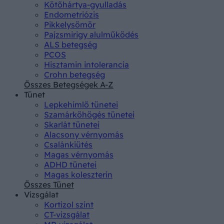
Kötőhártya-gyulladás
Endometriózis
Pikkelysömör
Pajzsmirigy alulműködés
ALS betegség
PCOS
Hisztamin intolerancia
Crohn betegség
Összes Betegségek A-Z
Tünet
Lepkehimlő tünetei
Szamárköhögés tünetei
Skarlát tünetei
Alacsony vérnyomás
Csalánkiütés
Magas vérnyomás
ADHD tünetei
Magas koleszterin
Összes Tünet
Vizsgálat
Kortizol szint
CT-vizsgálat