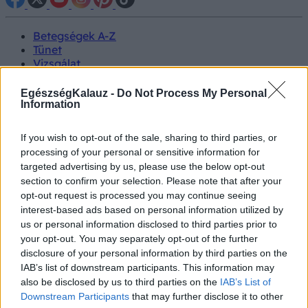
Betegségek A-Z
Tünet
Vizsgálat
Kezelés
Életmódváltás
EgészségKalauz -
Do Not Process My Personal
Kutatás
Information
Prevenció
Hírek
If you wish to opt-out of the sale, sharing to third parties, or
Videók
processing of your personal or sensitive information for
Kisállatok egészsége
targeted advertising by us, please use the below opt-out
section to confirm your selection. Please note that after your
#allergia
#influenza
#cukorbetegség
opt-out request is processed you may continue seeing
#orvosmeteorológia
#vérnyomás
#stroke
#rákbetegség
interest-based ads based on personal information utilized by
#pajzsmirigy
#reflux
#ekcéma
#herpesz
us or personal information disclosed to third parties prior to
Regisztráció
your opt-out. You may separately opt-out of the further
disclosure of your personal information by third parties on the
IAB’s list of downstream participants. This information may
also be disclosed by us to third parties on the
IAB’s List of
Downstream Participants
that may further disclose it to other
Hírek