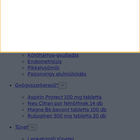
Szívritmuszavart a legtöbb ember tapasztalt már élete
során, de életveszélyes helyzet alakulhat ki, ha a szív
működése hosszú időn keresztül nem megfelelő.
Betegségek A-Z
Kötőhártya-gyulladás
Endometriózis
Pikkelysömör
Pajzsmirigy alulműködés
Gyógyszerkereső*
Aspirin Protect 100 mg tabletta
Neo Citran por felnőttnek 14 db
Magne B6 bevont tabletta 100 db
Rubophen 500 mg tabletta 20 db
Tünet
Lepkehimlő tünetei