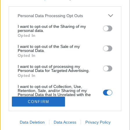
third parties.
Please note that this website/app uses one or more Google
Betegségek A-Z
Personal Data Processing Opt Outs
Tünet
services and may gather and store information including but
Vizsgálat
not limited to your visit or usage behaviour. You may click to
I want to opt-out of the Sharing of my
personal data.
Kezelés
grant or deny consent to Google and its third-party tags to
Opted In
Életmódváltás
use your data for below specified purposes in below Google
Kutatás
consent section.
I want to opt-out of the Sale of my
Prevenció
Personal Data.
Hírek
Opted In
Videók
I want to opt-out of processing my
Kisállatok egészsége
Personal Data for Targeted Advertising.
Opted In
#allergia
#influenza
#cukorbetegség
#orvosmeteorológia
#vérnyomás
#stroke
#rákbetegség
I want to opt-out of Collection, Use,
Retention, Sale, and/or Sharing of my
#pajzsmirigy
#reflux
#ekcéma
#herpesz
Personal Data that Is Unrelated with the
Regisztráció
Purposes for which it was collected.
CONFIRM
Opted Out
Google consents
Data Deletion
Data Access
Privacy Policy
I want to allow Google to enable storage
Holter