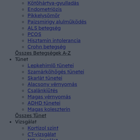
Kötőhártya-gyulladás
Endometriózis
Pikkelysömör
Pajzsmirigy alulműködés
ALS betegség
PCOS
Hisztamin intolerancia
Crohn betegség
Összes Betegségek A-Z
Tünet
Lepkehimlő tünetei
Szamárköhögés tünetei
Skarlát tünetei
Alacsony vérnyomás
Csalánkiütés
Magas vérnyomás
ADHD tünetei
Magas koleszterin
Összes Tünet
Vizsgálat
Kortizol szint
CT-vizsgálat