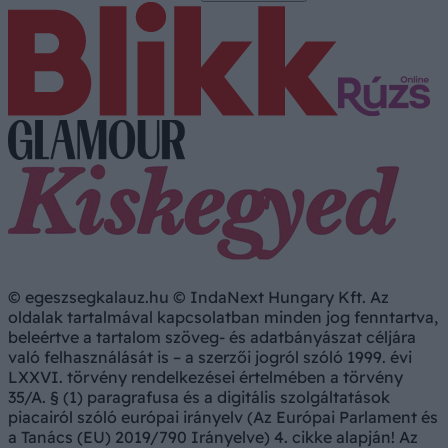
© egeszsegkalauz.hu © IndaNext Hungary Kft. Az
oldalak tartalmával kapcsolatban minden jog fenntartva,
beleértve a tartalom szöveg- és adatbányászat céljára
való felhasználását is – a szerzői jogról szóló 1999. évi
LXXVI. törvény rendelkezései értelmében a törvény
35/A. § (1) paragrafusa és a digitális szolgáltatások
piacairól szóló európai irányelv (Az Európai Parlament és
a Tanács (EU) 2019/790 Irányelve) 4. cikke alapján! Az