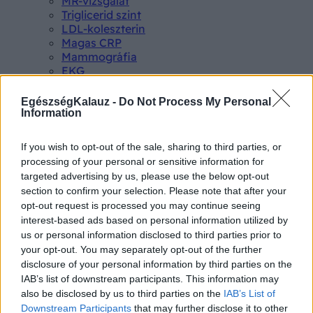
MR-vizsgálat
Triglicerid szint
LDL-koleszterin
Magas CRP
Mammográfia
EKG
Összes Vizsgálat
Kezelés
EgészségKalauz -
Do Not Process My Personal
Aranyér kezelése
Information
Kemoterápia
Szürkehályog műtét
If you wish to opt-out of the sale, sharing to third parties, or
Vízszerű hasmenés
processing of your personal or sensitive information for
Afta kezelése
targeted advertising by us, please use the below opt-out
Dagadt boka kezelése
section to confirm your selection. Please note that after your
Napallergia kezelése
opt-out request is processed you may continue seeing
Fülgyulladás kezelése
interest-based ads based on personal information utilized by
Összes Kezelés
us or personal information disclosed to third parties prior to
Életmódváltás
your opt-out. You may separately opt-out of the further
Kutatás
disclosure of your personal information by third parties on the
IAB’s list of downstream participants. This information may
also be disclosed by us to third parties on the
IAB’s List of
Downstream Participants
that may further disclose it to other