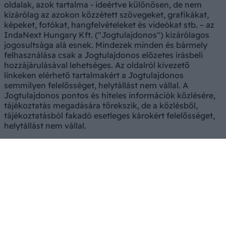
oldalak, azok tartalma - ideértve különösen, de nem
kizárólag az azokon közzétett szövegeket, grafikákat,
képeket, fotókat, hangfelvételeket és videókat stb. – az
IndaNext Hungary Kft. ("Jogtulajdonos") kizárólagos
jogosultsága alá esnek. Mindezek minden és bármely
felhasználása csak a Jogtulajdonos előzetes írásbeli
hozzájárulásával lehetséges. Az oldalról kivezető
linkeken elérhető tartalmakért a Jogtulajdonos
semmilyen felelősséget, helytállást nem vállal. A
Jogtulajdonos pontos és hiteles információk közlésére,
tájékoztatás megadására törekszik, de a közlésből,
tájékoztatásból fakadó esetleges károkért felelősséget,
helytállást nem vállal.