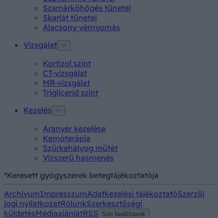
Szamárköhögés tünetei
Skarlát tünetei
Alacsony vérnyomás
Vizsgálat
Kortizol szint
CT-vizsgálat
MR-vizsgálat
Triglicerid szint
Kezelés
Aranyér kezelése
Kemoterápia
Szürkehályog műtét
Vízszerű hasmenés
*Keresett gyógyszerek betegtájékoztatója
Archívum
Impresszum
Adatkezelési tájékoztató
Szerzői
jogi nyilatkozat
Rólunk
Szerkesztőségi
küldetés
Médiaajánlat
RSS
Süti beállítások