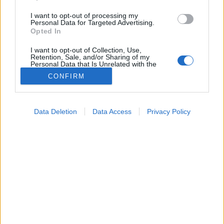
I want to opt-out of processing my
Personal Data for Targeted Advertising.
Opted In
I want to opt-out of Collection, Use,
Retention, Sale, and/or Sharing of my
Personal Data that Is Unrelated with the
Purposes for which it was collected.
CONFIRM
Opted Out
Tünet
Google consents
2025. június 02. 15:24
Data Deletion
Data Access
Privacy Policy
Megosztás
Küldés
Küldés Messengeren
I want to allow Google to enable storage
related to advertising like cookies on web or
device identifiers in apps.
Tomanóczy Andrea
szerkesztő
I want to allow my user data to be sent to
Google for online advertising purposes.
I want to allow Google to send me
Vajon mit jelezhet az, ha egyszerre alacsony a
personalized advertising.
vérnyomás és szapora a pulzus?
I want to allow Google to enable storage