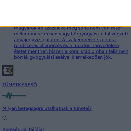
melanómaszűrésre menni
Bár egyre többen ismerik a fényvédelem
fontosságát, az Affidea friss kutatása szerint a
magyarok 48 százaléka még soha nem vett részt
melanómaszűrésen vagy bőrgyógyász által végzett
anyajegyvizsgálaton. A szakemberek szerint a
rendszeres ellenőrzés és a tudatos napvédelem
életet menthet, hiszen a korai stádiumban felismert
bőrrák gyógyulási esélyei kiemelkedően jók.
TÜNETKERESŐ
Milyen betegségre utalhatnak a tünetei?
Keresés, pl. fejfájás