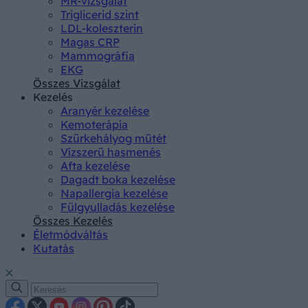
MR-vizsgálat
Triglicerid szint
LDL-koleszterin
Magas CRP
Mammográfia
EKG
Összes Vizsgálat
Kezelés
Aranyér kezelése
Kemoterápia
Szürkehályog műtét
Vízszerű hasmenés
Afta kezelése
Dagadt boka kezelése
Napallergia kezelése
Fülgyulladás kezelése
Összes Kezelés
Életmódváltás
Kutatás