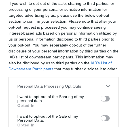
pulzussal – ezek az állapotok
If you wish to opt-out of the sale, sharing to third parties, or
okozhatják
processing of your personal or sensitive information for
targeted advertising by us, please use the below opt-out
section to confirm your selection. Please note that after your
opt-out request is processed you may continue seeing
interest-based ads based on personal information utilized by
us or personal information disclosed to third parties prior to
your opt-out. You may separately opt-out of the further
disclosure of your personal information by third parties on the
IAB’s list of downstream participants. This information may
also be disclosed by us to third parties on the
IAB’s List of
Downstream Participants
that may further disclose it to other
third parties.
Please note that this website/app uses one or more Google
Personal Data Processing Opt Outs
services and may gather and store information including but
not limited to your visit or usage behaviour. You may click to
I want to opt-out of the Sharing of my
personal data.
grant or deny consent to Google and its third-party tags to
Opted In
use your data for below specified purposes in below Google
consent section.
I want to opt-out of the Sale of my
Personal Data.
Opted In