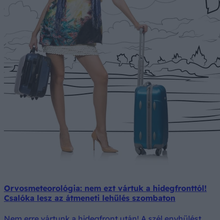
Orvosmeteorológia: nem ezt vártuk a hidegfronttól!
Csalóka lesz az átmeneti lehűlés szombaton
Nem erre vártunk a hidegfront után! A szél enyhülést