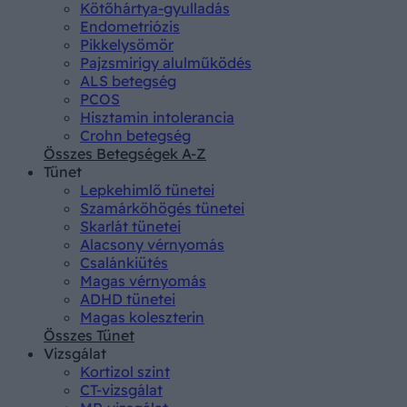
Kötőhártya-gyulladás
Endometriózis
Pikkelysömör
Pajzsmirigy alulműködés
ALS betegség
PCOS
Hisztamin intolerancia
Crohn betegség
Összes Betegségek A-Z
Tünet
Lepkehimlő tünetei
Szamárköhögés tünetei
Skarlát tünetei
Alacsony vérnyomás
Csalánkiütés
Magas vérnyomás
ADHD tünetei
Magas koleszterin
Összes Tünet
Vizsgálat
Kortizol szint
CT-vizsgálat