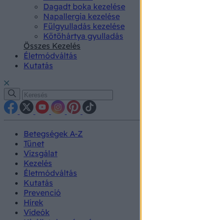
Dagadt boka kezelése
Napallergia kezelése
Fülgyulladás kezelése
Kötőhártya gyulladás
Összes Kezelés
Életmódváltás
Kutatás
Betegségek A-Z
Tünet
Vizsgálat
Kezelés
Életmódváltás
Kutatás
Prevenció
Hírek
Videók