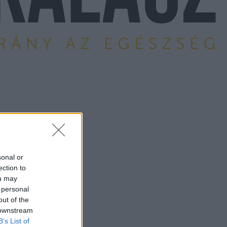
sonal or
ection to
ou may
 personal
out of the
 downstream
B’s List of