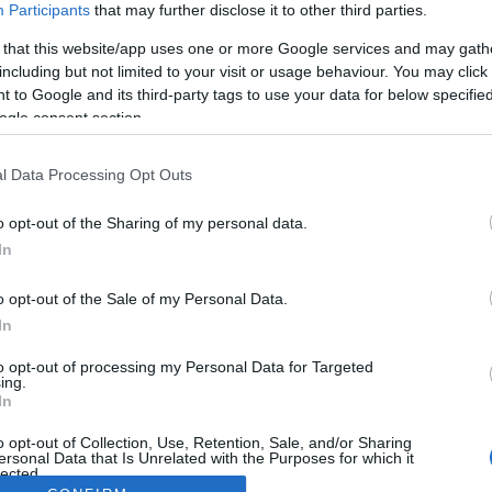
Participants
that may further disclose it to other third parties.
 that this website/app uses one or more Google services and may gath
including but not limited to your visit or usage behaviour. You may click 
 to Google and its third-party tags to use your data for below specifi
ogle consent section.
l Data Processing Opt Outs
o opt-out of the Sharing of my personal data.
In
o opt-out of the Sale of my Personal Data.
In
to opt-out of processing my Personal Data for Targeted
ing.
In
o opt-out of Collection, Use, Retention, Sale, and/or Sharing
ersonal Data that Is Unrelated with the Purposes for which it
lected.