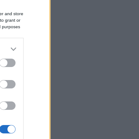
er and store
to grant or
ed purposes