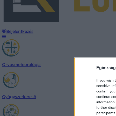
Bejelentkezés
Orvosmeteorológia
Egészség
If you wish 
sensitive in
confirm you
Gyógyszerkereső
continue se
information 
further disc
participants