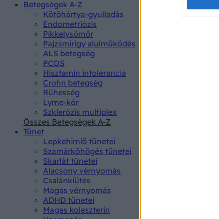
Opted 
Betegségek A-Z
Kötőhártya-gyulladás
Endometriózis
Google 
Pikkelysömör
Pajzsmirigy alulműködés
I want t
ALS betegség
web or d
PCOS
Hisztamin intolerancia
I want t
Crohn betegség
purpose
Rühesség
Lyme-kór
I want 
Szklerózis multiplex
Összes Betegségek A-Z
I want t
Tünet
web or d
Lepkehimlő tünetei
Szamárköhögés tünetei
I want t
Skarlát tünetei
or app.
Alacsony vérnyomás
Csalánkiütés
I want t
Magas vérnyomás
ADHD tünetei
Magas koleszterin
I want t