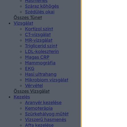
Hasmenés
authenti
Száraz köhögés
Szédülés okai
Összes Tünet
Vizsgálat
Kortizol szint
CT-vizsgálat
MR-vizsgálat
Triglicerid szint
LDL-koleszterin
Magas CRP
Mammográfia
EKG
Hasi ultrahang
Mikrobiom vizsgálat
Vérvétel
Összes Vizsgálat
Kezelés
Aranyér kezelése
Kemoterápia
Szürkehályog műtét
Vízszerű hasmenés
Afta kezelése