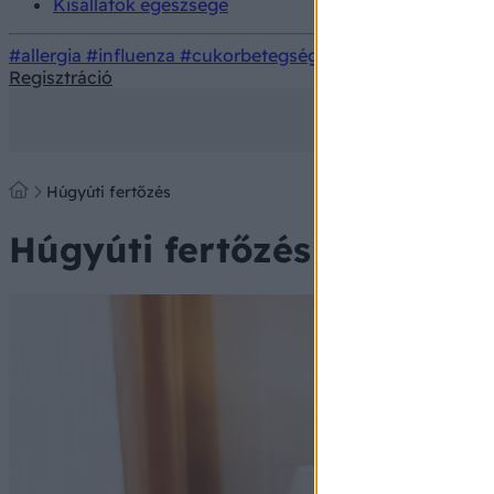
Kisállatok egészsége
#allergia
#influenza
#cukorbetegség
#orvosmeteorológi
Regisztráció
Húgyúti fertőzés
Húgyúti fertőzés