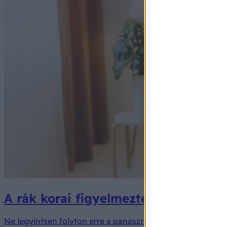
A rák korai figyelmeztető jele lehet
Ne legyintsen folyton erre a panaszra!