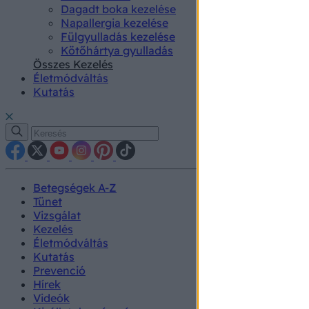
Dagadt boka kezelése
Napallergia kezelése
Fülgyulladás kezelése
Kötőhártya gyulladás
Összes Kezelés
Életmódváltás
Kutatás
Betegségek A-Z
Tünet
Vizsgálat
Kezelés
Életmódváltás
Kutatás
Prevenció
Hírek
Videók