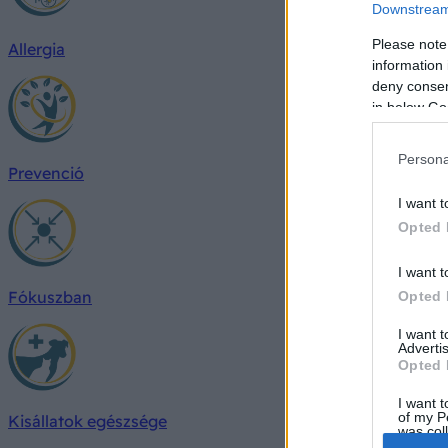
Downstream 
Please note
Allergia
information 
deny consent
in below Go
Persona
Prevenció
I want t
Opted 
I want t
Fókuszban
Opted 
I want 
Advertis
Opted 
I want t
of my P
Kisállatok egészsége
was col