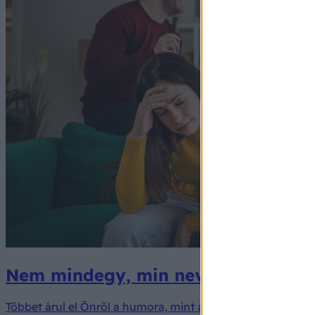
Nem mindegy, min nevet: a humora t
Többet árul el Önről a humora, mint azt gondolná.