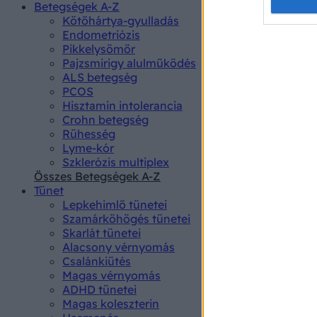
Opted 
Betegségek A-Z
Kötőhártya-gyulladás
Endometriózis
Google 
Pikkelysömör
Pajzsmirigy alulműködés
I want t
ALS betegség
web or d
PCOS
Hisztamin intolerancia
I want t
Crohn betegség
purpose
Rühesség
Lyme-kór
I want 
Szklerózis multiplex
Összes Betegségek A-Z
I want t
Tünet
web or d
Lepkehimlő tünetei
Szamárköhögés tünetei
I want t
Skarlát tünetei
or app.
Alacsony vérnyomás
Csalánkiütés
I want t
Magas vérnyomás
ADHD tünetei
Magas koleszterin
I want t