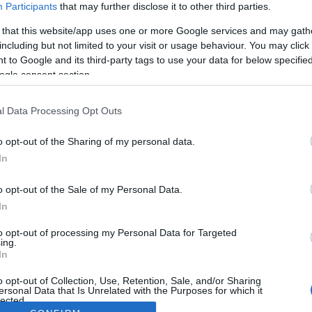
Participants
that may further disclose it to other third parties.
 that this website/app uses one or more Google services and may gath
including but not limited to your visit or usage behaviour. You may click 
 to Google and its third-party tags to use your data for below specifi
ogle consent section.
l Data Processing Opt Outs
o opt-out of the Sharing of my personal data.
In
o opt-out of the Sale of my Personal Data.
In
to opt-out of processing my Personal Data for Targeted
ing.
In
o opt-out of Collection, Use, Retention, Sale, and/or Sharing
ersonal Data that Is Unrelated with the Purposes for which it
lected.