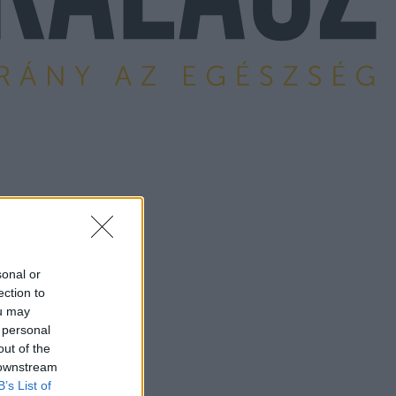
sonal or
ection to
ou may
 personal
out of the
 downstream
B’s List of