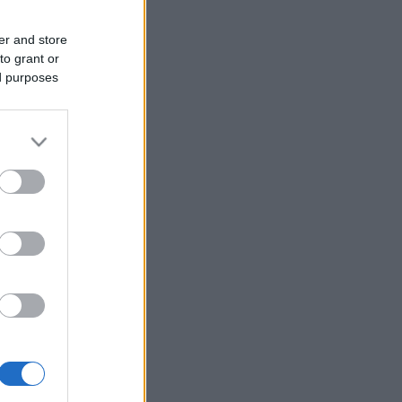
er and store
to grant or
ed purposes