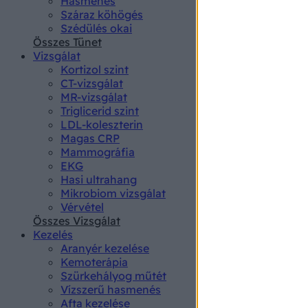
Hasmenés
authenti
Száraz köhögés
Szédülés okai
Összes Tünet
Vizsgálat
Kortizol szint
CT-vizsgálat
MR-vizsgálat
Triglicerid szint
LDL-koleszterin
Magas CRP
Mammográfia
EKG
Hasi ultrahang
Mikrobiom vizsgálat
Vérvétel
Összes Vizsgálat
Kezelés
Aranyér kezelése
Kemoterápia
Szürkehályog műtét
Vízszerű hasmenés
Afta kezelése