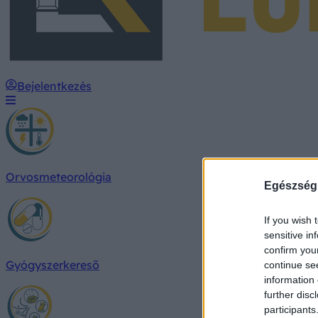
Bejelentkezés
Orvosmeteorológia
Egészség
If you wish 
sensitive in
confirm you
Gyógyszerkereső
continue se
information 
further disc
participants