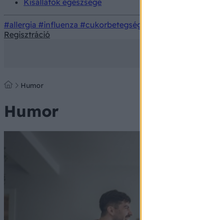
Kisállatok egészsége
#allergia
#influenza
#cukorbetegség
#orvosmeteorológi
Regisztráció
Humor
Humor