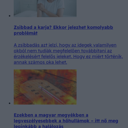
Zsibbad a karja? Ekkor jelezhet komolyabb
problémát
A zsibbadás azt jelzi, hogy az idegek valamilyen
okból nem tudják megfelelően továbbítani az
érzékelésért felelős jeleket. Hogy ez miért történik,
annak számos oka lehet.
Ezekben a magyar megyékben a
legveszélyesebbek a hőhullámok – itt nő meg
leginkább a halálozás