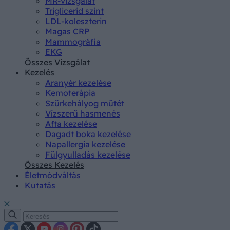
MR-vizsgálat
Triglicerid szint
LDL-koleszterin
Magas CRP
Mammográfia
EKG
Összes Vizsgálat
Kezelés
Aranyér kezelése
Kemoterápia
Szürkehályog műtét
Vízszerű hasmenés
Afta kezelése
Dagadt boka kezelése
Napallergia kezelése
Fülgyulladás kezelése
Összes Kezelés
Életmódváltás
Kutatás