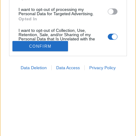
I want to opt-out of processing my
Personal Data for Targeted Advertising.
Opted In
I want to opt-out of Collection, Use,
Retention, Sale, and/or Sharing of my
Personal Data that Is Unrelated with the
Purposes for which it was collected.
CONFIRM
Opted Out
Színes
Google consents
2026. június 01. 18:24
Data Deletion
Data Access
Privacy Policy
Megosztás
Küldés
Küldés Messengeren
I want to allow Google to enable storage
related to advertising like cookies on web or
device identifiers in apps.
Tomanóczy Andrea
szerkesztő
I want to allow my user data to be sent to
Google for online advertising purposes.
I want to allow Google to send me
Többet árul el Önről a humora, mint azt gondolná.
personalized advertising.
I want to allow Google to enable storage