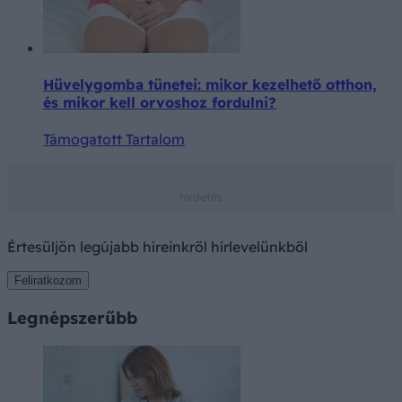
Hüvelygomba tünetei: mikor kezelhető otthon,
és mikor kell orvoshoz fordulni?
Támogatott Tartalom
Értesüljön legújabb híreinkről hírlevelünkből
Feliratkozom
Legnépszerűbb