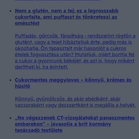
Nem a glutén, nem a tej: ez a legrosszabb
cukorfajta, ami puffaszt és tönkreteszi az
emésztést
Puffadás, görcsök, fáradtság - rendszerint rögtön a
glutént, vagy a tejet hibáztatjuk érte, pedig más is
okozhatja. Ön tapasztalt már hasonlót a cukros
ételek fogyasztása után? Mutatjuk, miért borítja fel
a cukor a gyomrunk békéjét, és azt is, hogy miként
derítheti ki, ha érintett.
Cukormentes meggyleves – könnyű, krémes és
hűsítő
Könnyű, gyümölcsös, és akár ebédként, akár
vacsoraként vagy desszertként is megállja a helyét.
„Ne végezzenek CT-vizsgálatokat panaszmentes
embereken” – javasolja a brit kormány
tanácsadó testülete