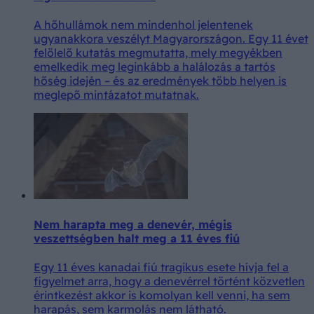
A hőhullámok nem mindenhol jelentenek
ugyanakkora veszélyt Magyarországon. Egy 11 évet
felölelő kutatás megmutatta, mely megyékben
emelkedik meg leginkább a halálozás a tartós
hőség idején – és az eredmények több helyen is
meglepő mintázatot mutatnak.
Nem harapta meg a denevér, mégis
veszettségben halt meg a 11 éves fiú
Egy 11 éves kanadai fiú tragikus esete hívja fel a
figyelmet arra, hogy a denevérrel történt közvetlen
érintkezést akkor is komolyan kell venni, ha sem
harapás, sem karmolás nem látható.