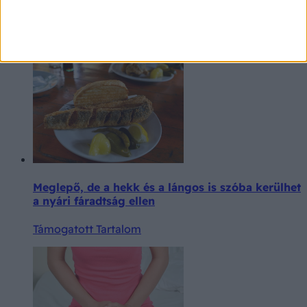
Strand, uszoda, fesztivál: így előzheti meg a
nyári hüvelyfertőzéseket
Támogatott Tartalom
Meglepő, de a hekk és a lángos is szóba kerülhet
a nyári fáradtság ellen
Támogatott Tartalom