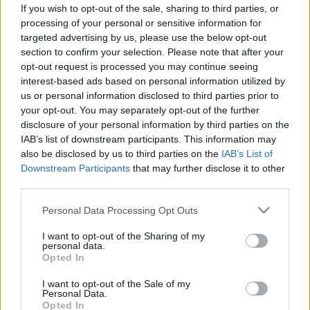
humora többet elárul a
If you wish to opt-out of the sale, sharing to third parties, or
személyiségéről, mint gondolná
processing of your personal or sensitive information for
targeted advertising by us, please use the below opt-out
section to confirm your selection. Please note that after your
opt-out request is processed you may continue seeing
interest-based ads based on personal information utilized by
us or personal information disclosed to third parties prior to
your opt-out. You may separately opt-out of the further
disclosure of your personal information by third parties on the
IAB’s list of downstream participants. This information may
also be disclosed by us to third parties on the
IAB’s List of
Downstream Participants
that may further disclose it to other
third parties.
Please note that this website/app uses one or more Google
Personal Data Processing Opt Outs
services and may gather and store information including but
not limited to your visit or usage behaviour. You may click to
I want to opt-out of the Sharing of my
personal data.
grant or deny consent to Google and its third-party tags to
Opted In
use your data for below specified purposes in below Google
consent section.
I want to opt-out of the Sale of my
Personal Data.
Opted In