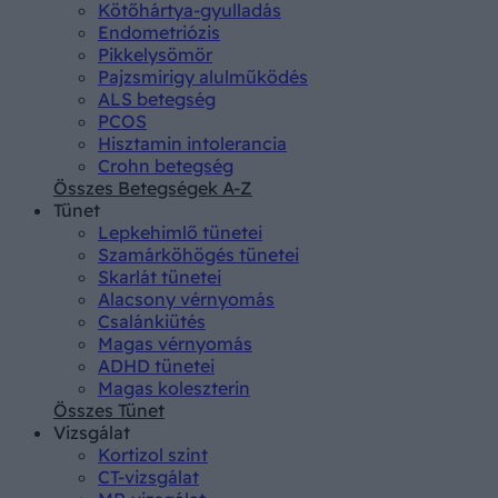
Kötőhártya-gyulladás
Endometriózis
Pikkelysömör
Pajzsmirigy alulműködés
ALS betegség
PCOS
Hisztamin intolerancia
Crohn betegség
Összes Betegségek A-Z
Tünet
Lepkehimlő tünetei
Szamárköhögés tünetei
Skarlát tünetei
Alacsony vérnyomás
Csalánkiütés
Magas vérnyomás
ADHD tünetei
Magas koleszterin
Összes Tünet
Vizsgálat
Kortizol szint
CT-vizsgálat